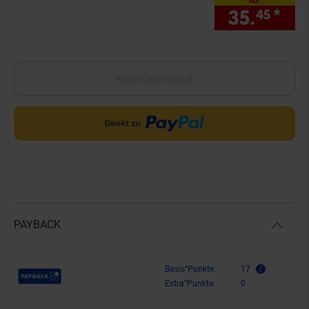
nur
35.
*
nur
45
Aktuell ausverkauft
PAYBACK
Payback Punkte
Basis°Punkte:
17
Extra°Punkte:
0