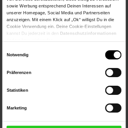
sowie Werbung entsprechend Deinen Interessen auf
Gewählte Variante:
unserer Homepage, Social Media und Partnerseiten
anzuzeigen. Mit einem Klick auf „Ok“ willigst Du in die
Varianten-Farbe: transparent
Cookie Verwendung ein. Deine Cookie-Einstellungen
kannst Du jederzeit in den
Datenschutzinformationen
Artikelnummer: 2528631000
ändern bzw. widerrufen.
EAN: 4003762293952
Artikel gehört zur Kategorie:
Geschirr & Gläser
Einwilligungsauswahl
Notwendig
Präferenzen
Versandinformationen
Statistiken
Herstellerinformationen
Marketing
Fußzeile
Weitere Online-Angebote