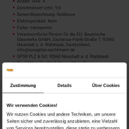
Anzahl Teile: 4
Durchmesser (cm): 9.0
Serien-Bezeichnung: Noblesse
Elektroprodukt: Nein
Farbe: transparent
Verantwortliche Person für die EU: Bayerische
Glaswerke GmbH, Zacharias-Frank-Straße 7, 92660
Neustadt a. d. Waldnaab, Deutschland,
info@spiegelau-nachtmann.de
GPSR PLZ & Ort: 92660 Neustadt a. d. Waldnaab
Produkttyp: Cocktailgläser / Weingläser
Grundpreispflicht: Nein
Kollektion Serie: NOBLESSE
Lieferungsumfang: 4 Gläser
Zustimmung
Details
Über Cookies
Marke: Nachtmann
Material: Glas
Merkmal: Erhöhte Bruchfestigkeit, Kristallglas,
Wir verwenden Cookies!
spülmaschinenfest
Wir nutzen Cookies und andere Techniken, um unsere
Inhalt (in ml): 355
Seiten sicher und zuverlässig anzubieten, eine Vielzahl
Set-Größe: 4er Set
Maßangabe: 355 ml
von Services bereitzustellen, diese stetig zu verbessern