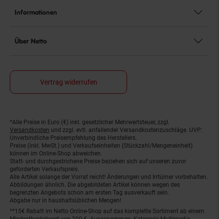
Informationen
Über Netto
Vertrag widerrufen
*Alle Preise in Euro (€) inkl. gesetzlicher Mehrwertsteuer, zzgl.
Fußnoten
Versandkosten
und zzgl. evtl. anfallender Versandkostenzuschläge. UVP:
Unverbindliche Preisempfehlung des Herstellers.
Preise (inkl. MwSt.) und Verkaufseinheiten (Stückzahl/Mengeneinheit)
können im Online-Shop abweichen.
Statt- und durchgestrichene Preise beziehen sich auf unseren zuvor
geforderten Verkaufspreis.
Alle Artikel solange der Vorrat reicht! Änderungen und Irrtümer vorbehalten.
Abbildungen ähnlich. Die abgebildeten Artikel können wegen des
begrenzten Angebots schon am ersten Tag ausverkauft sein.
Abgabe nur in haushaltsüblichen Mengen!
**15€ Rabatt im Netto Online-Shop auf das komplette Sortiment ab einem
Mindestbestellwert von 200 €. Ausgenommen: Kategorie Multimedia,