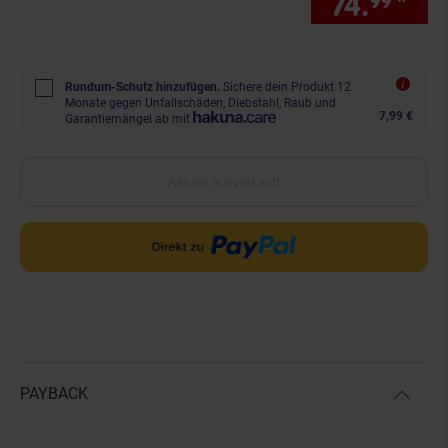
74.
*
nur
99
Rundum-Schutz hinzufügen.
Sichere dein Produkt 12
Monate gegen Unfallschäden, Diebstahl, Raub und
7,99 €
Garantiemängel ab mit
Aktuell ausverkauft
PAYBACK