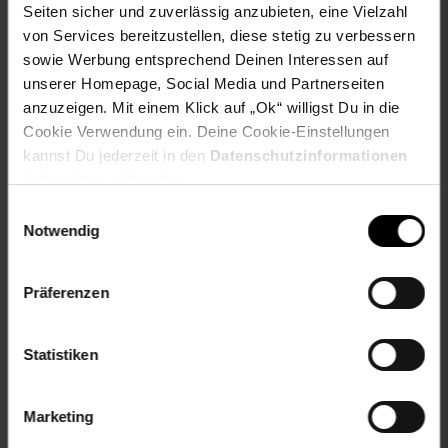
AG, Eindhoven The Netherlands
Seiten sicher und zuverlässig anzubieten, eine Vielzahl
productSafety Email: sbx@shimano-eu.com
von Services bereitzustellen, diese stetig zu verbessern
productSafety Name: Shimano Europe B.V.
sowie Werbung entsprechend Deinen Interessen auf
Ärmel: lange Ärmel
unserer Homepage, Social Media und Partnerseiten
anzuzeigen. Mit einem Klick auf „Ok“ willigst Du in die
Gewählte Variante:
Cookie Verwendung ein. Deine Cookie-Einstellungen
kannst Du jederzeit in den
Datenschutzinformationen
Größe: M
ändern bzw. widerrufen.
Artikelnummer: 2572962001
Einwilligungsauswahl
EAN: 8717009483049
Notwendig
Artikel gehört zur Kategorie:
Herren Sportbekleidung
Präferenzen
Versandinformationen
Statistiken
Herstellerinformationen
Marketing