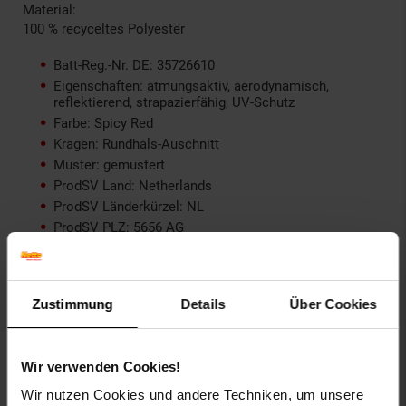
Material:
100 % recyceltes Polyester
Batt-Reg.-Nr. DE: 35726610
Eigenschaften: atmungsaktiv, aerodynamisch,
reflektierend, strapazierfähig, UV-Schutz
Farbe: Spicy Red
Kragen: Rundhals-Auschnitt
Muster: gemustert
ProdSV Land: Netherlands
ProdSV Länderkürzel: NL
ProdSV PLZ: 5656 AG
ProdSV Hausnummer: 92
ProdSV Ort: Eindhoven
ProdSV Straße: High Tech Campus
Zustimmung
Details
Über Cookies
Saison: Sommer
Stil: sportlich
Taschen: keine Taschen
Wir verwenden Cookies!
Verschluss: kein Reisßverschluss
productSafety Address: High Tech Campus 92 5656
Wir nutzen Cookies und andere Techniken, um unsere