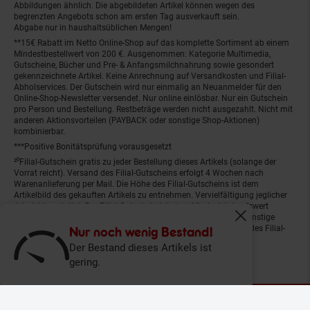
Abbildungen ähnlich. Die abgebildeten Artikel können wegen des
begrenzten Angebots schon am ersten Tag ausverkauft sein.
Abgabe nur in haushaltsüblichen Mengen!
**15€ Rabatt im Netto Online-Shop auf das komplette Sortiment ab einem
Mindestbestellwert von 200 €. Ausgenommen: Kategorie Multimedia,
Gutscheine, Bücher und Pre- & Anfangsmilchnahrung sowie gesondert
gekennzeichnete Artikel. Keine Anrechnung auf Versandkosten und Filial-
Abholservices. Der Gutschein wird nur einmalig an Neuanmelder für den
Online-Shop-Newsletter versendet. Nur online einlösbar. Nur ein Gutschein
pro Person und Bestellung. Restbeträge werden nicht ausgezahlt. Nicht mit
anderen Aktionsvorteilen (PAYBACK oder sonstige Shop-Aktionen)
kombinierbar.
***Positive Bonitätsprüfung vorausgesetzt
²⁰Filial-Gutschein gratis zu jeder Bestellung dieses Artikels (solange der
Vorrat reicht). Versand des Filial-Gutscheins erfolgt 4 Wochen nach
Warenanlieferung per Mail. Die Höhe des Filial-Gutscheins ist dem
Artikelbild des gekauften Artikels zu entnehmen. Vervielfältigung jeglicher
Art nicht gestattet. Der Filial-Gutschein ist ohne Mindesteinkaufswert
einlösbar. Nicht mit anderen Aktionsvorteilen (PAYBACK oder sonstige
Fenster schliess
Shop-Aktionen) kombinierbar. Der jeweilige Gültigkeitszeitraum des Filial-
Nur noch wenig Bestand!
Gutscheins ist darauf vermerkt.
Der Bestand dieses Artikels ist
gering.
© Netto Marken-Discount Stiftung & Co. KG |