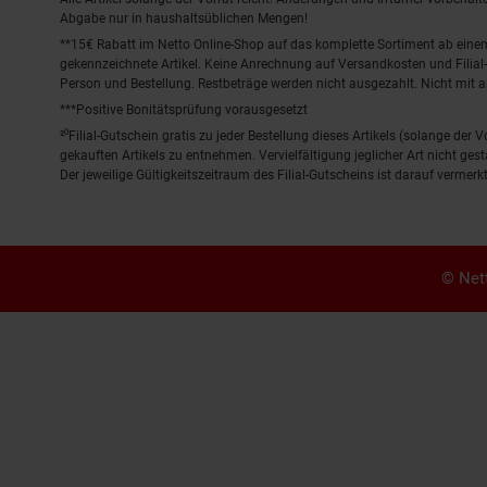
Abgabe nur in haushaltsüblichen Mengen!
**15€ Rabatt im Netto Online-Shop auf das komplette Sortiment ab ein
gekennzeichnete Artikel. Keine Anrechnung auf Versandkosten und Filial-
Person und Bestellung. Restbeträge werden nicht ausgezahlt. Nicht mit 
***Positive Bonitätsprüfung vorausgesetzt
²⁰Filial-Gutschein gratis zu jeder Bestellung dieses Artikels (solange der
gekauften Artikels zu entnehmen. Vervielfältigung jeglicher Art nicht ge
Der jeweilige Gültigkeitszeitraum des Filial-Gutscheins ist darauf vermerkt
© Nett