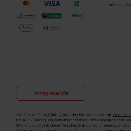
Netto plus A
Vertrag widerrufen
Fußnoten
*Alle Preise in Euro (€) inkl. gesetzlicher Mehrwertsteuer, zzgl.
Versandkos
Preise (inkl. MwSt.) und Verkaufseinheiten (Stückzahl/Mengeneinheit) k
Statt- und durchgestrichene Preise beziehen sich auf unseren zuvor gefor
Alle Artikel solange der Vorrat reicht! Änderungen und Irrtümer vorbeha