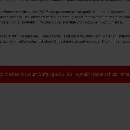
em Mindestbestellwert von 200 €. Ausgenommen: Kategorie Multimedia, Gutscheine
Abholservices. Der Gutschein wird nur einmalig an Neuanmelder für den Online-Shop
anderen Aktionsvorteilen (PAYBACK oder sonstige Shop-Aktionen) kombinierbar.
 Vorrat reicht). Versand des Filial-Gutscheins erfolgt 4 Wochen nach Warenanlieferung
stattet. Der Filial-Gutschein ist ohne Mindesteinkaufswert einlösbar. Nicht mit and
.
o Marken-Discount Stiftung & Co. KG |
Kontakt
|
Datenschutz
|
Imp