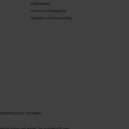
Markenwelt
Partner und Magazine
Spenden und Sponsoring
empfehlung des Herstellers.
ngebots schon am ersten Tag ausverkauft sein.