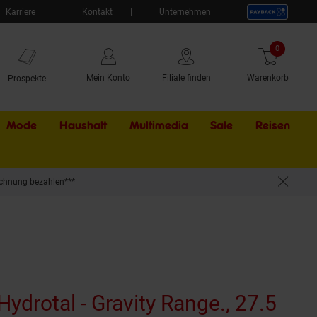
Karriere
Kontakt
Unternehmen
0
Artikel
Mein Konto
Filiale finden
Warenkorb
Prospekte
Mode
Haushalt
Multimedia
Sale
Externer Li
Reisen
chnung bezahlen***
ydrotal - Gravity Range., 27.5