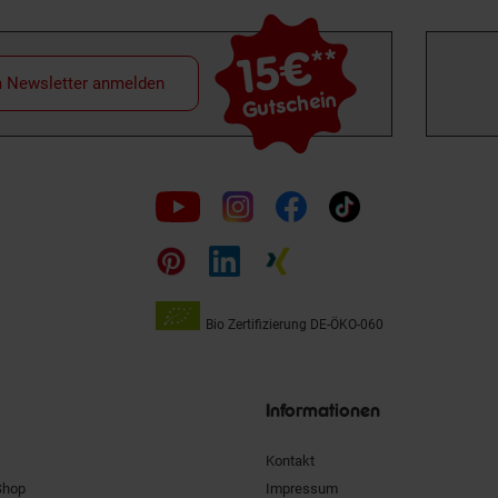
15€
**
m Newsletter anmelden
Gutschein
Folge
uns
auf
Bio Zertifizierung
DE-ÖKO-060
Unsere
Siegel
Informationen
Kontakt
Shop
Impressum