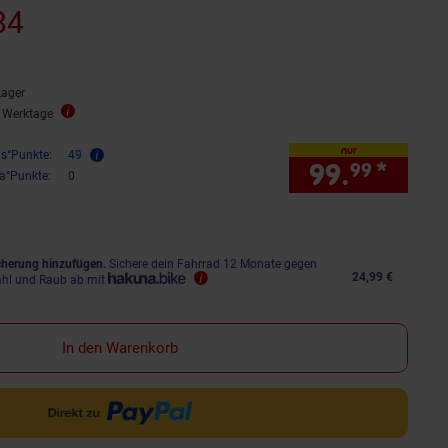
84
Lager
5 Werktage
nur
is°Punkte:
49
99.
*
nur 
99
ra°Punkte:
0
herung hinzufügen.
Sichere dein Fahrrad 12 Monate gegen
24,99 €
ahl und Raub ab mit
In den Warenkorb