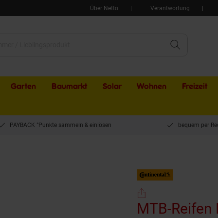
Über Netto
Verantwortung
Garten
Baumarkt
Solar
Wohnen
Freizeit
PAYBACK °Punkte sammeln & einlösen
bequem per Re
MTB-Reifen Hydrotal - Gravity Range., 27.5 x 2.40" 60-584
MTB-Reifen H