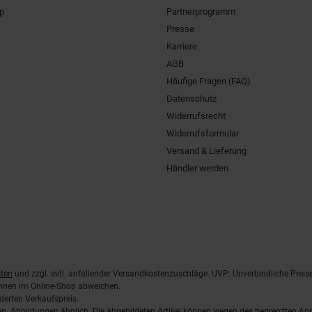
pp
Partnerprogramm
Presse
Karriere
AGB
Häufige Fragen (FAQ)
Datenschutz
Widerrufsrecht
Widerrufsformular
Versand & Lieferung
Händler werden
ten
und zzgl. evtl. anfallender Versandkostenzuschläge. UVP: Unverbindliche Preis
önnen im Online-Shop abweichen.
derten Verkaufspreis.
lten. Abbildungen ähnlich. Die abgebildeten Artikel können wegen des begrenzten A