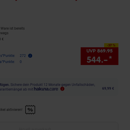
E
(Produkt aktuell ausverkauft)
Ware ist bereits
rwegs
0 €
-37 %
Sie Sparen 37 Prozent,
UVP
869.
95
UVP : 
is°Punkte:
272
544.–
*
Sie 
ra°Punkte:
0
fügen.
Sichere dein Produkt 12 Monate gegen Unfallschäden,
69,99 €
arantiemängel ab mit
kel aktivieren!
f diesen Artikel aktivieren!" anwenden
Aktuell ausverkauft