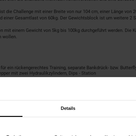
, ist die Challenge mit einer Breite von nur 104 cm, einer Länge vo
d einer Gesamtlast von 60kg. Der Gewichtsblock ist um weitere 2 S
 mit einem Gewicht von 5kg bis 100kg durchgeführt werden. Die Kr
n wollen.
ür ein rückengerechtes Training, separate Bankdrück- bzw. Butterflye
pper mit zwei Hydraulikzylindern, Dips - Station
Details
ewichte; aufrüstbar um maximal 2, weitere
rt der Übung von ca. 5 kg bis 100