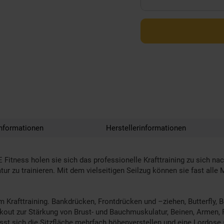
nformationen
Herstellerinformationen
 Fitness holen sie sich das professionelle Krafttraining zu sich 
 zu trainieren. Mit dem vielseitigen Seilzug können sie fast alle M
m Krafttraining. Bankdrücken, Frontdrücken und –ziehen, Butterfly, B
rkout zur Stärkung von Brust- und Bauchmuskulatur, Beinen, Armen, 
 sich die Sitzfläche mehrfach höhenverstellen und eine Lordose st