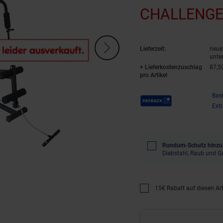
CHALLENG
Lieferzeit:
neue 
unte
+ Lieferkostenzuschlag
87,5
pro Artikel
Payback Punkte
Bas
Ext
Rundum-Schutz hinzu
Diebstahl, Raub und G
15€ Rabatt auf diesen Arti
Promotion "15€ Rabatt au