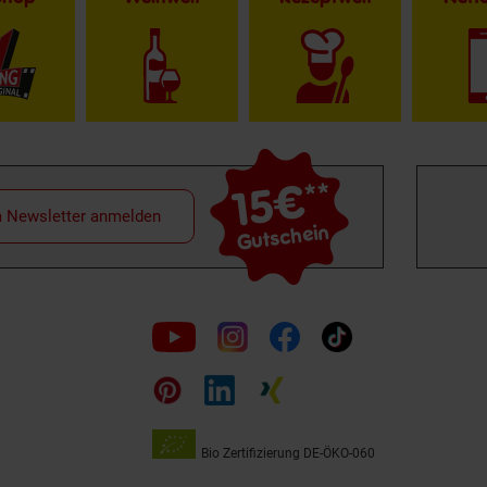
15€
**
m Newsletter anmelden
Gutschein
Folge
uns
auf
Bio Zertifizierung
DE-ÖKO-060
Unsere