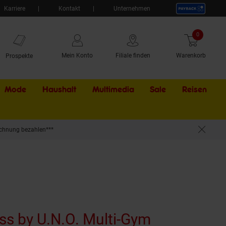
Karriere
Kontakt
Unternehmen
0
Artikel
Mein Konto
Filiale finden
Warenkorb
Prospekte
Mode
Haushalt
Multimedia
Sale
Externer Li
Reisen
chnung bezahlen***
ss by U.N.O. Multi-Gym