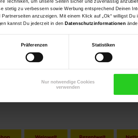
e Techniken, um unsere Seiten sicher und zuverlässig anzubiet
ese stetig zu verbessern sowie Werbung entsprechend Deinen In
Rückenmuskulatur
artnerseiten anzuzeigen. Mit einem Klick auf „Ok“ willigst Du
rücken, Frontdrücken, Frontziehen, Nackenziehen, Butterfly, Beinstr
gen kannst Du jederzeit in den
Datenschutzinformationen
änder
Präferenzen
Statistiken
Nur notwendige Cookies
verwenden
Shop
Weinwelt
Rezeptwelt
Net