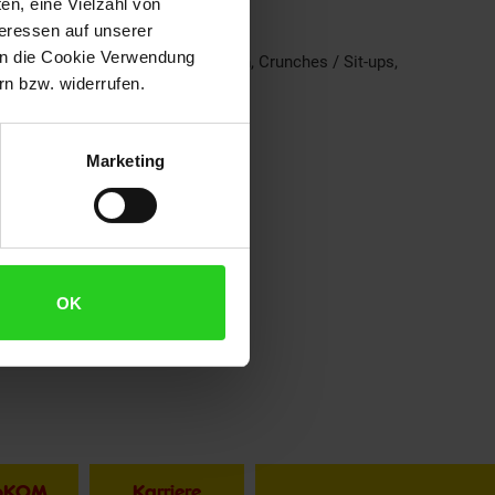
en, eine Vielzahl von
teressen auf unserer
 in die Cookie Verwendung
ecke, Beincurl, Aufrechtes Rudern, Crunches / Sit-ups,
n bzw. widerrufen.
Marketing
OK
toKOM
Karriere