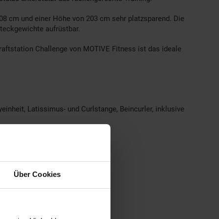
n 208 cm und einer Höhe von 203 cm sehr platzsparend. Die
teckgewichte aufrüstbar.
aftstation Challenge von MOTIVE Fitness ist das ideale
inheit, Latissimus- und Curlstange, Beincurler, inklusive
Über Cookies