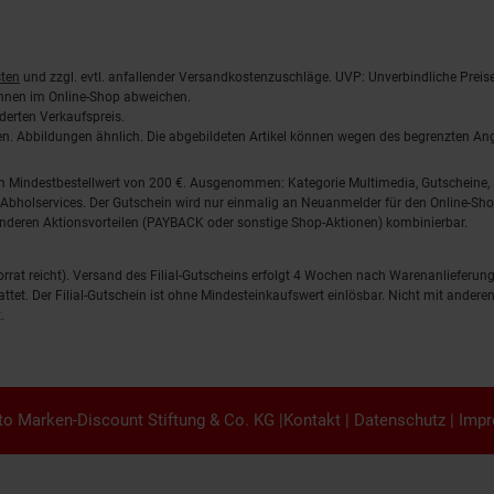
ten
und zzgl. evtl. anfallender Versandkostenzuschläge. UVP: Unverbindliche Preis
önnen im Online-Shop abweichen.
derten Verkaufspreis.
lten. Abbildungen ähnlich. Die abgebildeten Artikel können wegen des begrenzten A
em Mindestbestellwert von 200 €. Ausgenommen: Kategorie Multimedia, Gutscheine
Abholservices. Der Gutschein wird nur einmalig an Neuanmelder für den Online-Shop
anderen Aktionsvorteilen (PAYBACK oder sonstige Shop-Aktionen) kombinierbar.
 Vorrat reicht). Versand des Filial-Gutscheins erfolgt 4 Wochen nach Warenanlieferung
stattet. Der Filial-Gutschein ist ohne Mindesteinkaufswert einlösbar. Nicht mit and
.
o Marken-Discount Stiftung & Co. KG |
Kontakt
|
Datenschutz
|
Imp