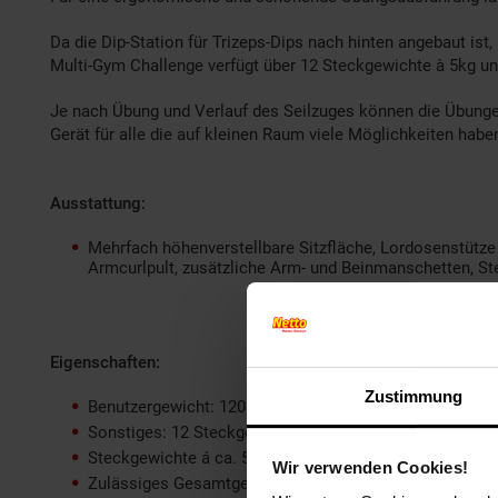
Da die Dip-Station für Trizeps-Dips nach hinten angebaut ist
Multi-Gym Challenge verfügt über 12 Steckgewichte à 5kg un
Je nach Übung und Verlauf des Seilzuges können die Übungen
Gerät für alle die auf kleinen Raum viele Möglichkeiten habe
Ausstattung:
Mehrfach höhenverstellbare Sitzfläche, Lordosenstütze f
Armcurlpult, zusätzliche Arm- und Beinmanschetten, Ste
Eigenschaften:
Zustimmung
Benutzergewicht: 120 kg
Sonstiges: 12 Steckgewichte a ca. 5 kg = 60 kg Steckg
Steckgewichte á ca. 5 kg, Gewichtssbelastung je nach A
Wir verwenden Cookies!
Zulässiges Gesamtgewicht: 170 kg