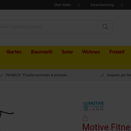
Über Netto
Verantwortung
Garten
Baumarkt
Solar
Wohnen
Freizeit
PAYBACK °Punkte sammeln & einlösen
bequem per Re
Motive Fitness by U.N.O. Multi-Gym CHALLENGE
Motive Fitne