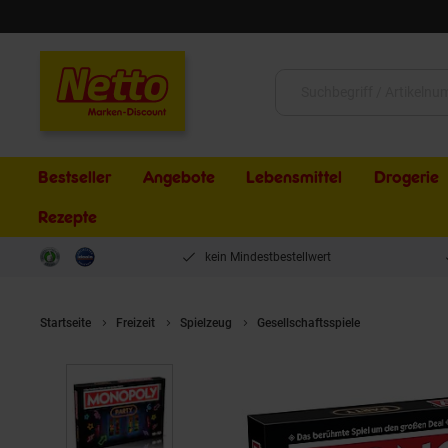
Schließen
Suche:
Bestseller
Angebote
Lebensmittel
Drogerie
Rezepte
kein Mindestbestellwert
Startseite
Freizeit
Spielzeug
Gesellschaftsspiele
Monopoly Pa