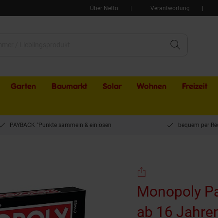
Über Netto
Verantwortung
Garten
Baumarkt
Solar
Wohnen
Freizeit
PAYBACK °Punkte sammeln & einlösen
bequem per Re
rty - Brettspiel für 2-6 Spieler ab 16 Jahren deutsche Edition
Monopoly Part
ab 16 Jahre