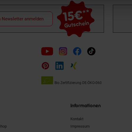
15€
**
m Newsletter anmelden
Gutschein
Folge
uns
auf
Bio Zertifizierung
DE-ÖKO-060
Unsere
Siegel
Informationen
Kontakt
Shop
Impressum