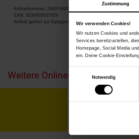
Zustimmung
Artikelnummer: 2943164000
EAN: 5036905057929
Artikel gehört zur Kategorie:
Gesellschaftsspiele
Wir verwenden Cookies!
Wir nutzen Cookies und ander
Services bereitzustellen, di
Homepage, Social Media und P
Fußzeile
ein. Deine Cookie-Einstellun
Einwilligungsauswahl
Weitere Online-Angebote
Notwendig
Netto Reisen
TV-