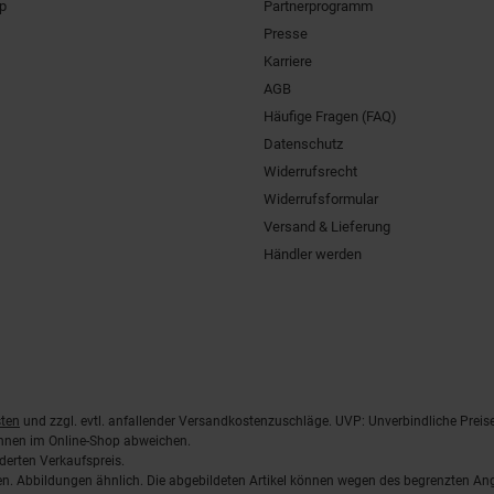
pp
Partnerprogramm
Presse
Karriere
AGB
Häufige Fragen (FAQ)
Datenschutz
Widerrufsrecht
Widerrufsformular
Versand & Lieferung
Händler werden
ten
und zzgl. evtl. anfallender Versandkostenzuschläge. UVP: Unverbindliche Preis
önnen im Online-Shop abweichen.
derten Verkaufspreis.
lten. Abbildungen ähnlich. Die abgebildeten Artikel können wegen des begrenzten A