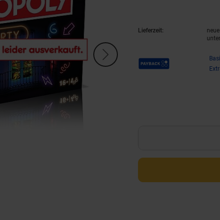
Lieferzeit:
neue 
unte
Payback Punkte
Bas
Ext