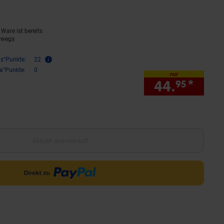
Ware ist bereits
rwegs
is°Punkte:
22
ra°Punkte:
0
nur
44.
*
nur 
95
Aktuell ausverkauft