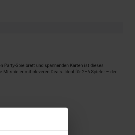
en Party-Spielbrett und spannenden Karten ist dieses
e Mitspieler mit cleveren Deals. Ideal für 2–6 Spieler – der