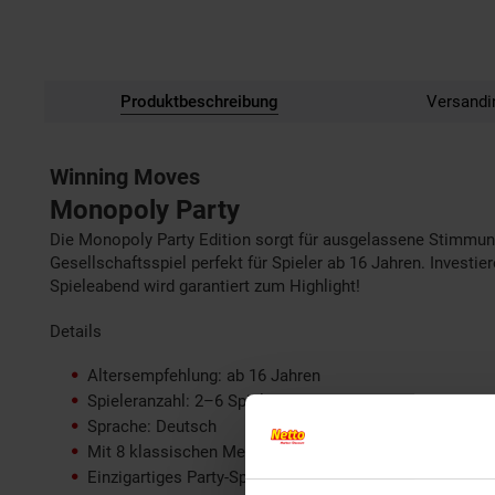
Produktbeschreibung
Versandi
Winning Moves
Monopoly Party
Die Monopoly Party Edition sorgt für ausgelassene Stimmung a
Gesellschaftsspiel perfekt für Spieler ab 16 Jahren. Investie
Spieleabend wird garantiert zum Highlight!
Details
Altersempfehlung: ab 16 Jahren
Spieleranzahl: 2–6 Spieler
Sprache: Deutsch
Mit 8 klassischen Metall-Spielfiguren
Einzigartiges Party-Spielbrett im Neon-Look