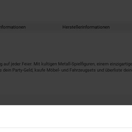
nformationen
Herstellerinformationen
uf jeder Feier. Mit kultigen Metall-Spielfiguren, einem einzigartig
re dein Party-Geld, kaufe Möbel- und Fahrzeugsets und überliste dein