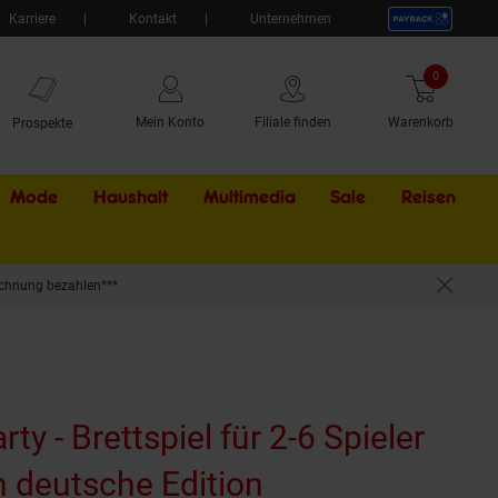
Karriere
Kontakt
Unternehmen
0
Artikel
Mein Konto
Filiale finden
Warenkorb
Prospekte
Mode
Haushalt
Multimedia
Sale
Externer Li
Reisen
chnung bezahlen***
y - Brettspiel für 2-6 Spieler
n deutsche Edition
(Produkt aktuel