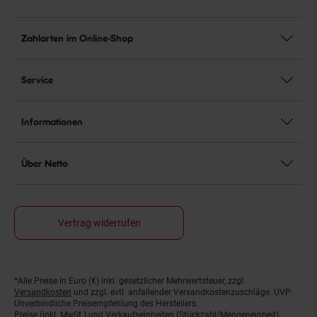
Zahlarten im Online-Shop
Service
Informationen
Über Netto
Vertrag widerrufen
*Alle Preise in Euro (€) inkl. gesetzlicher Mehrwertsteuer, zzgl.
Fußnoten
Versandkosten
und zzgl. evtl. anfallender Versandkostenzuschläge. UVP:
Unverbindliche Preisempfehlung des Herstellers.
Preise (inkl. MwSt.) und Verkaufseinheiten (Stückzahl/Mengeneinheit)