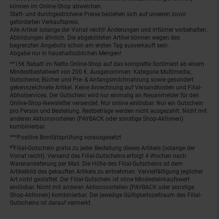
können im Online-Shop abweichen.
Statt- und durchgestrichene Preise beziehen sich auf unseren zuvor
geforderten Verkaufspreis.
Alle Artikel solange der Vorrat reicht! Änderungen und Irrtümer vorbehalten.
Abbildungen ähnlich. Die abgebildeten Artikel können wegen des
begrenzten Angebots schon am ersten Tag ausverkauft sein.
Abgabe nur in haushaltsüblichen Mengen!
**15€ Rabatt im Netto Online-Shop auf das komplette Sortiment ab einem
Mindestbestellwert von 200 €. Ausgenommen: Kategorie Multimedia,
Gutscheine, Bücher und Pre- & Anfangsmilchnahrung sowie gesondert
gekennzeichnete Artikel. Keine Anrechnung auf Versandkosten und Filial-
Abholservices. Der Gutschein wird nur einmalig an Neuanmelder für den
Online-Shop-Newsletter versendet. Nur online einlösbar. Nur ein Gutschein
pro Person und Bestellung. Restbeträge werden nicht ausgezahlt. Nicht mit
anderen Aktionsvorteilen (PAYBACK oder sonstige Shop-Aktionen)
kombinierbar.
***Positive Bonitätsprüfung vorausgesetzt
²⁰Filial-Gutschein gratis zu jeder Bestellung dieses Artikels (solange der
Vorrat reicht). Versand des Filial-Gutscheins erfolgt 4 Wochen nach
Warenanlieferung per Mail. Die Höhe des Filial-Gutscheins ist dem
Artikelbild des gekauften Artikels zu entnehmen. Vervielfältigung jeglicher
Art nicht gestattet. Der Filial-Gutschein ist ohne Mindesteinkaufswert
einlösbar. Nicht mit anderen Aktionsvorteilen (PAYBACK oder sonstige
Shop-Aktionen) kombinierbar. Der jeweilige Gültigkeitszeitraum des Filial-
Gutscheins ist darauf vermerkt.