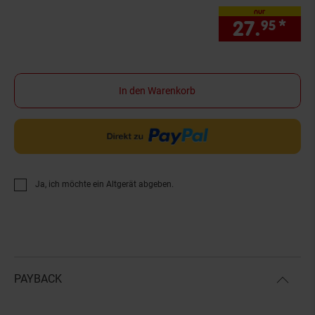
nur
27.
*
nur
95
In den Warenkorb
Ja, ich möchte ein Altgerät abgeben.
PAYBACK