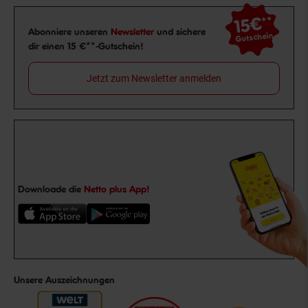
15€
**
Newsletter Anmeldung
Abonniere unseren
Newsletter
und sichere
Gutschein
dir einen 15 €**-Gutschein!
Jetzt zum Newsletter anmelden
Downloade die
Netto plus App!
Unsere Auszeichnungen