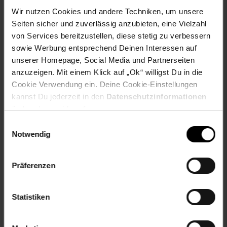
Rasenmäher benötigt 3x AA 1,5V Batterien (nicht im
Lieferumfang)
Wir nutzen Cookies und andere Techniken, um unsere
Seiten sicher und zuverlässig anzubieten, eine Vielzahl
EU-Verantwortlicher:Moni Trade Ltd. Bojurka
von Services bereitzustellen, diese stetig zu verbessern
VladimirovaTrebich, Dolo
sowie Werbung entsprechend Deinen Interessen auf
Str11298SofiaBulgarienoffice@cangaroo-bg.com
unserer Homepage, Social Media und Partnerseiten
Alter
ab 3 Jahre
anzuzeigen. Mit einem Klick auf „Ok“ willigst Du in die
Cookie Verwendung ein. Deine Cookie-Einstellungen
Artikelnummer: 2520190003
EAN: 3800146224264
kannst Du jederzeit in den
Datenschutzinformationen
Artikel gehört zur Kategorie:
Spielwerkzeug
ändern bzw. widerrufen.
Einwilligungsauswahl
Notwendig
Versandinformationen
Präferenzen
Herstellerinformationen
Statistiken
Altgeräterücknahme