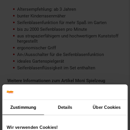
Altersempfehlung: ab 3 Jahren
bunter Kinderrasenmäher
Seifenblasenfunktion für mehr Spaß im Garten
bis zu 2000 Seifenblasen pro Minute
aus strapazierfähigem und hochwertigem Kunststoff
hergestellt
ergonomischer Griff
An-/Ausschalter für die Seifenblasenfunktion
ideales Gartenspielgerät
Seifenblasenflüssigkeit im Set enthalten
Weitere Informationen zum Artikel Moni Spielzeug
Rasenmäher Bubble, Seifenblasenfunktion, Kunststoff, ab 3
Jahren:
Artikelgewicht: 0,7 kg
Zustimmung
Details
Über Cookies
Artikelmaße: L 25 x B 25 x H 60 cm
Maße Versandkarton: L 27 x B 27 x H 24,5 cm
Versandgewicht: 1,1 kg
Wir verwenden Cookies!