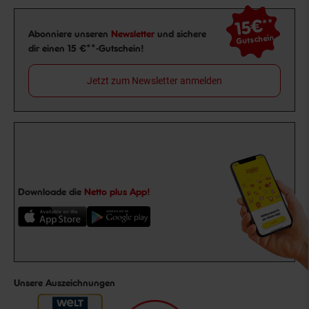
15€
**
Newsletter Anmeldung
Abonniere unseren
Newsletter
und sichere
Gutschein
dir einen 15 €**-Gutschein!
Jetzt zum Newsletter anmelden
Downloade die
Netto plus App!
Unsere Auszeichnungen