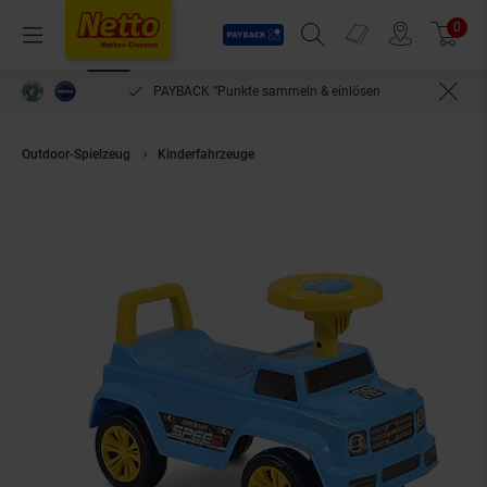
Payback
Prospekte
0
Arti
Menü
Suchfeld einblenden
Filiale finden
Warenkorb
PAYBACK °Punkte sammeln & einlösen
Outdoor-Spielzeug
Kinderfahrzeuge
Moni Rutschauto Kinderauto Speed