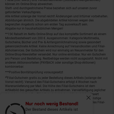
können im Online-Shop abweichen.
Statt- und durchgestrichene Preise beziehen sich auf unseren zuvor
geforderten Verkaufspreis.
Alle Artikel solange der Vorrat reicht! Änderungen und Irrtümer vorbehalten.
Abbildungen ähnlich. Die abgebildeten Artikel können wegen des
begrenzten Angebots schon am ersten Tag ausverkauft sein.
Abgabe nur in haushaltsüblichen Mengen!
**15€ Rabatt im Netto Online-Shop auf das komplette Sortiment ab einem
Mindestbestellwert von 200 €. Ausgenommen: Kategorie Multimedia,
Gutscheine, Bücher und Pre- & Anfangsmilchnahrung sowie gesondert
gekennzeichnete Artikel. Keine Anrechnung auf Versandkosten und Filial-
Abholservices. Der Gutschein wird nur einmalig an Neuanmelder für den
Online-Shop-Newsletter versendet. Nur online einlösbar. Nur ein Gutschein
pro Person und Bestellung. Restbeträge werden nicht ausgezahlt. Nicht mit
anderen Aktionsvorteilen (PAYBACK oder sonstige Shop-Aktionen)
kombinierbar.
***Positive Bonitätsprüfung vorausgesetzt
²⁰Filial-Gutschein gratis zu jeder Bestellung dieses Artikels (solange der
Vorrat reicht). Versand des Filial-Gutscheins erfolgt 4 Wochen nach
Warenanlieferung per Mail. Die Höhe des Filial-Gutscheins ist dem
Artikelbild des gekauften Artikels zu entnehmen. Vervielfältigung jeglicher
Art nicht gestattet. Der Filial-Gutschein ist ohne Mindesteinkaufswert
einlösbar. Nicht mit anderen Aktionsvorteilen (PAYBACK oder sonstige
Fenster schliess
Shop-Aktionen) kombinierbar. Der jeweilige Gültigkeitszeitraum des Filial-
Nur noch wenig Bestand!
Gutscheins ist darauf vermerkt.
Der Bestand dieses Artikels ist