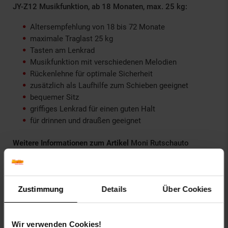
JY-Z12 Musikfunktion, ab 18 Monaten, max. 25 kg:
Altersempfehlung von 18 bis 72 Monate
maximale Traglast 25 kg
Tasten am Lenkrad
Musikfunktion mit verschiedenen Melodien
Rückenlehne für optimale Sicherheit
zusätzlich als Laufhilfe zum Schieben geeignet
bequemer Sitz
griffiges Lenkrad für einen guten Halt
für drinnen und draußen geeignet
Weitere Informationen zum Artikel
Moni Rutschauto
Kinderauto Speed JY-Z12 Musikfunktion, ab 18 Monaten,
max. 25 kg:
Gewicht Rutschauto: 1,4 kg
Zustimmung
Details
Über Cookies
Produktgröße: 51 x 24 x 36 cm
Kartongröße: 51 x 24 x 16,5 cm
Versandgewicht: 1,75 kg
Wir verwenden Cookies!