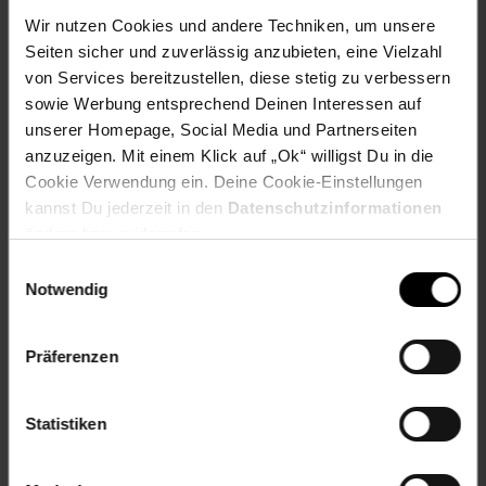
benötigte Batterien: 2 x AA 1,5 V (nicht im
Wir nutzen Cookies und andere Techniken, um unsere
Lieferumfang enthalten)
Seiten sicher und zuverlässig anzubieten, eine Vielzahl
EU-Verantwortlicher:Moni Trade Ltd. Bojurka
von Services bereitzustellen, diese stetig zu verbessern
VladimirovaTrebich, Dolo
sowie Werbung entsprechend Deinen Interessen auf
Str11298SofiaBulgarienoffice@cangaroo-bg.com
unserer Homepage, Social Media und Partnerseiten
Alter
bis 3 Jahre
anzuzeigen. Mit einem Klick auf „Ok“ willigst Du in die
Cookie Verwendung ein. Deine Cookie-Einstellungen
Artikelnummer: 2404854004
EAN: 3800146230463
kannst Du jederzeit in den
Datenschutzinformationen
Artikel gehört zur Kategorie:
Kinderfahrzeuge
ändern bzw. widerrufen.
Einwilligungsauswahl
Notwendig
Versandinformationen
Präferenzen
Herstellerinformationen
Statistiken
Altgeräterücknahme