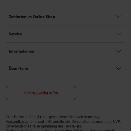
Zahlarten im Online-Shop
Service
Informationen
Über Netto
Vertrag widerrufen
*Alle Preise in Euro (€) inkl. gesetzlicher Mehrwertsteuer, zzgl.
Fußnoten
Versandkosten
und zzgl. evtl. anfallender Versandkostenzuschläge. UVP:
Unverbindliche Preisempfehlung des Herstellers.
Preise (inkl. MwSt.) und Verkaufseinheiten (Stückzahl/Mengeneinheit)