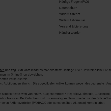
Häufige Fragen (FAQ)
Datenschutz
Widerrufsrecht
Widerrufsformular
Versand & Lieferung
Händler werden
ten
und zzgl. evtl. anfallender Versandkostenzuschläge. UVP: Unverbindliche Preis
önnen im Online-Shop abweichen.
derten Verkaufspreis.
lten. Abbildungen ähnlich. Die abgebildeten Artikel können wegen des begrenzten A
em Mindestbestellwert von 200 €. Ausgenommen: Kategorie Multimedia, Gutscheine
Abholservices. Der Gutschein wird nur einmalig an Neuanmelder für den Online-Shop
anderen Aktionsvorteilen (PAYBACK oder sonstige Shop-Aktionen) kombinierbar.