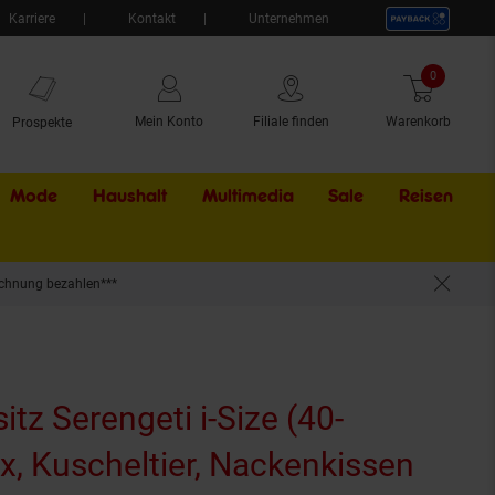
Karriere
Kontakt
Unternehmen
0
Artikel
Mein Konto
Filiale finden
Warenkorb
Prospekte
Mode
Haushalt
Multimedia
Sale
Externer Li
Reisen
chnung bezahlen***
itz Serengeti i-Size (40-
x, Kuscheltier, Nackenkissen