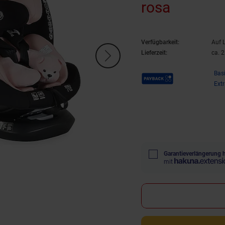
rosa
Verfügbarkeit:
Auf 
Lieferzeit:
ca. 
Payback Punkte
Bas
Ext
Garantieverlängerung 
mit