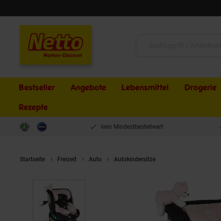
Schließen
Suche:
Bestseller
Angebote
Lebensmittel
Drogerie
Rezepte
kein Mindestbestellwert
Startseite
Freizeit
Auto
Autokindersitze
Moni Kindersitz Sere