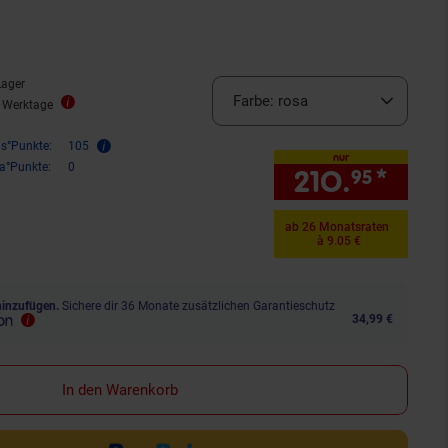
Lager
Farbe:
rosa
2 Werktage
is°Punkte:
105
nur
ra°Punkte:
0
210.
*
nur 
95
ab 26 Monatsraten
à 9.05 €
hinzufügen.
Sichere dir 36 Monate zusätzlichen Garantieschutz
34,99 €
In den Warenkorb