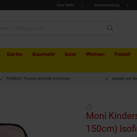
Über Netto
Verantwortung
Garten
Baumarkt
Solar
Wohnen
Freizeit
PAYBACK °Punkte sammeln & einlösen
bequem per Re
ngeti i-Size (40-150cm) Isofix, Kuscheltier, Nackenkissen rosa
Moni Kinders
150cm) Isofi