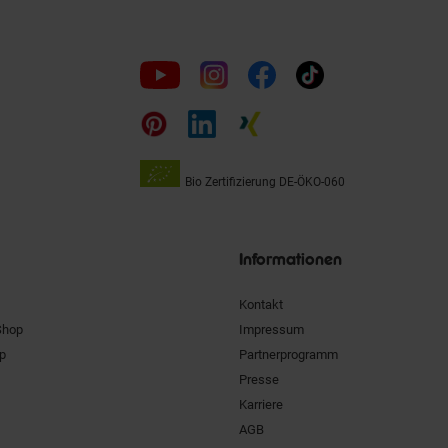
Folge
uns
auf
Bio Zertifizierung
DE-ÖKO-060
Unsere
Siegel
Informationen
Kontakt
Shop
Impressum
pp
Partnerprogramm
Presse
Karriere
AGB