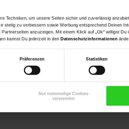
 i-Size (40-150cm) Isofix, Kuscheltier, Nackenkissen:
e Techniken, um unsere Seiten sicher und zuverlässig anzubiet
ese stetig zu verbessern sowie Werbung entsprechend Deinen In
artnerseiten anzuzeigen. Mit einem Klick auf „Ok“ willigst Du
gen kannst Du jederzeit in den
Datenschutzinformationen
änder
Präferenzen
Statistiken
ebich, Dolo Str11298SofiaBulgarienoffice@cangaroo-bg.com
Nur notwendige Cookies
verwenden
ssen.