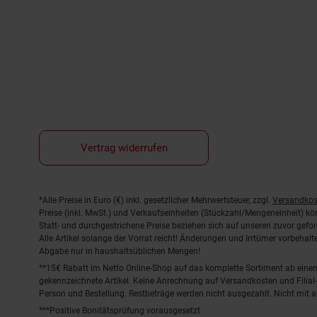
Vertrag widerrufen
Fußnoten
*Alle Preise in Euro (€) inkl. gesetzlicher Mehrwertsteuer, zzgl.
Versandkos
Preise (inkl. MwSt.) und Verkaufseinheiten (Stückzahl/Mengeneinheit) k
Statt- und durchgestrichene Preise beziehen sich auf unseren zuvor gefor
Alle Artikel solange der Vorrat reicht! Änderungen und Irrtümer vorbeha
Abgabe nur in haushaltsüblichen Mengen!
**15€ Rabatt im Netto Online-Shop auf das komplette Sortiment ab ein
gekennzeichnete Artikel. Keine Anrechnung auf Versandkosten und Filial-
Person und Bestellung. Restbeträge werden nicht ausgezahlt. Nicht mit 
***Positive Bonitätsprüfung vorausgesetzt