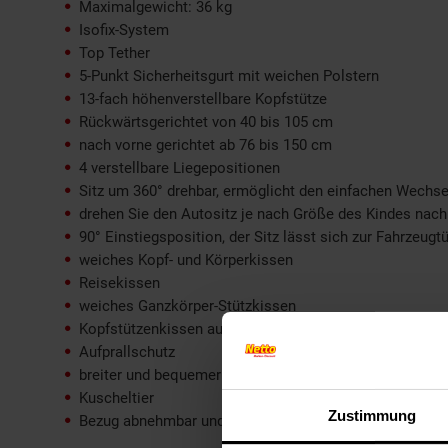
Maximalgewicht: 36 kg
Isofix-System
Top Tether
5-Punkt Sicherheitsgurt mit weichen Polstern
13-fach höhenverstellbare Kopfstütze
Rückwärtsgerichtet von 40 bis 105 cm
nach vorne gerichtet ab 76 bis 150 cm
4 verstellbare Liegepositionen
Sitz um 360° drehbar, ermöglicht den einfachen Wechse
drehen Sie den Autositz je nach Größe des Kindes nach v
90° Einstiegsposition, der Sitz lässt sich zur Fahrzeu
weiches Kopf- und Körperkissen
Reisekissen
weiches Ganzkörper-Stützkissen
Kopfstützenkissen aus Memory-Schaum
Aufprallschutz
breiter und bequemer Sitz
Kuscheltier
Zustimmung
Bezug abnehmbar und waschbar