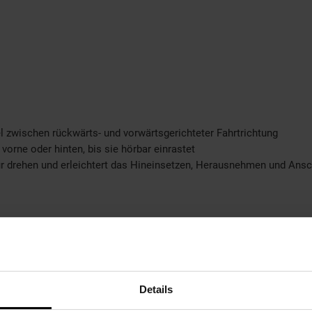
l zwischen rückwärts- und vorwärtsgerichteter Fahrtrichtung
orne oder hinten, bis sie hörbar einrastet
gtür drehen und erleichtert das Hineinsetzen, Herausnehmen und Ansc
Details