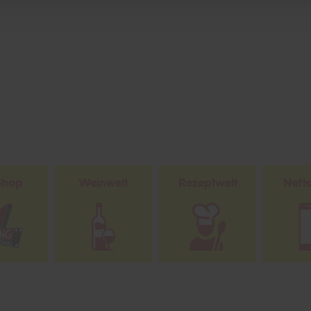
Shop
Weinwelt
Rezeptwelt
Net
15€
**
m Newsletter anmelden
Gutschein