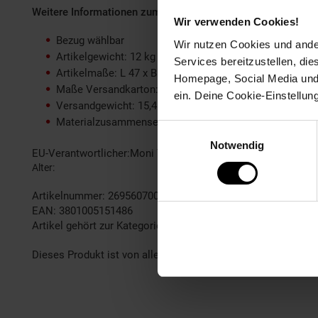
Weitere Informationen zum Artikel Moni Kindersitz Serengeti
Wir verwenden Cookies!
Bezug wählbar
Wir nutzen Cookies und ander
Artikelgewicht: 12 kg
Services bereitzustellen, di
Artikelmaße: L 47 x B 44 x H 60 - 82 cm
Homepage, Social Media und P
Maße Versandkarton: L 77,5 x B 59 x H 50,5 cm
ein. Deine Cookie-Einstellun
Versandgewicht: 15,46 kg
Materialzusammensetzung: 100% Polyester
Einwilligungsauswahl
Notwendig
EU-Verantwortlicher:Moni Trade Ltd. Bojurka VladimirovaTr
Alter
bis 3 Jahre
Artikelnummer: 2695607002
EAN: 3801005151486
Artikel gehört zur Kategorie:
Autokindersitze
Dieses Produkt ist von allen Gutscheinaktionen ausgeschlo