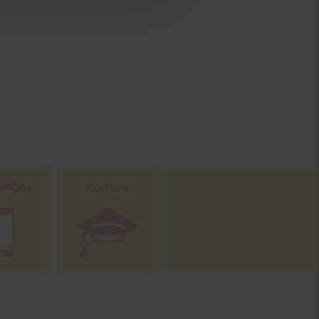
toKOM
Karriere
Downloade die
Netto plus App!