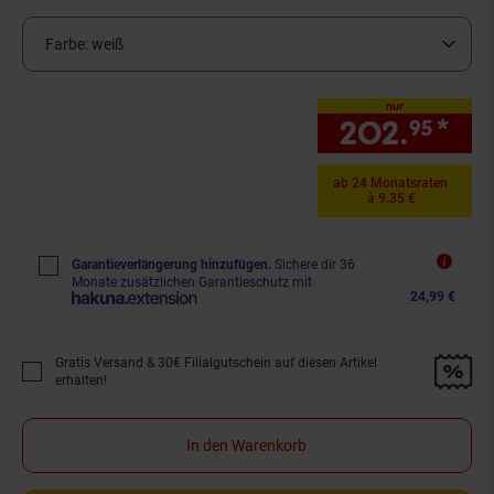
Farbe:
weiß
nur
202.
*
nu
95
ab 24 Monatsraten
à 9.35 €
Garantieverlängerung hinzufügen.
Sichere dir 36
Monate zusätzlichen Garantieschutz mit
24,99 €
Gratis Versand & 30€ Filialgutschein auf diesen Artikel
Promotion "Gratis Versand &amp; 30€ Filialgutschein auf diesen Artikel 
erhalten!
In den Warenkorb