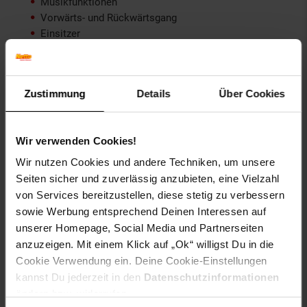
Musikfunktionen
Vorwärts- und Rückwärtsgang
Einsitzer
abnehmbare Stützräder
Altersempfehlung: 3 bis 8 Jahre
Geschwindigkeit: bis 8 km/h
Zustimmung
Details
Über Cookies
Weitere Informationen zum Artikel
Moni Kinder
Elektromotorrad Surfer Stützräder Fußstütze Bluetooth
MP3-Ausgang:
Wir verwenden Cookies!
Wir nutzen Cookies und andere Techniken, um unsere
Stromversorgung: Aufladen mittels Ladegeräts
Seiten sicher und zuverlässig anzubieten, eine Vielzahl
Akku und Ladegerät im Lieferumfang enthalten
von Services bereitzustellen, diese stetig zu verbessern
Ladezeit: 8-10 Stunden
sowie Werbung entsprechend Deinen Interessen auf
Motoren: 2x 25W
unserer Homepage, Social Media und Partnerseiten
Fahrtzeit: ca. 40 Minuten
anzuzeigen. Mit einem Klick auf „Ok“ willigst Du in die
Artikelgewicht: 12,4 kg
Cookie Verwendung ein. Deine Cookie-Einstellungen
Batterie: 1x 12V/4,5 Ah
Versandgewicht: 15 kg
kannst Du jederzeit in den
Datenschutzinformationen
Produktgröße: L 115 x B 57 x H 70 cm
ändern bzw. widerrufen.