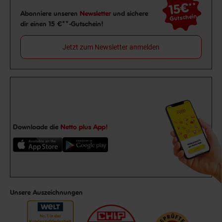
15€
**
Newsletter Anmeldung
Abonniere unseren
Newsletter
und sichere
Gutschein
dir einen 15 €**-Gutschein!
Jetzt zum Newsletter anmelden
Downloade die
Netto plus App!
Unsere Auszeichnungen