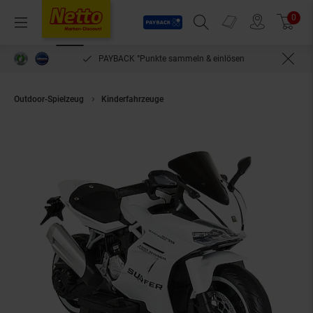
Payback
Prospekte
0
Arti
Menü
Suchfeld einblenden
Filiale finden
Warenkorb
PAYBACK °Punkte sammeln & einlösen
Outdoor-Spielzeug
Kinderfahrzeuge
Moni Kinder Elektromotorrad Surf