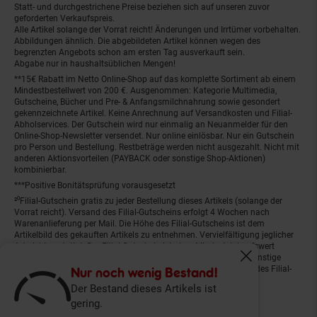
Statt- und durchgestrichene Preise beziehen sich auf unseren zuvor
geforderten Verkaufspreis.
Alle Artikel solange der Vorrat reicht! Änderungen und Irrtümer vorbehalten.
Abbildungen ähnlich. Die abgebildeten Artikel können wegen des
begrenzten Angebots schon am ersten Tag ausverkauft sein.
Abgabe nur in haushaltsüblichen Mengen!
**15€ Rabatt im Netto Online-Shop auf das komplette Sortiment ab einem
Mindestbestellwert von 200 €. Ausgenommen: Kategorie Multimedia,
Gutscheine, Bücher und Pre- & Anfangsmilchnahrung sowie gesondert
gekennzeichnete Artikel. Keine Anrechnung auf Versandkosten und Filial-
Abholservices. Der Gutschein wird nur einmalig an Neuanmelder für den
Online-Shop-Newsletter versendet. Nur online einlösbar. Nur ein Gutschein
pro Person und Bestellung. Restbeträge werden nicht ausgezahlt. Nicht mit
anderen Aktionsvorteilen (PAYBACK oder sonstige Shop-Aktionen)
kombinierbar.
***Positive Bonitätsprüfung vorausgesetzt
²⁰Filial-Gutschein gratis zu jeder Bestellung dieses Artikels (solange der
Vorrat reicht). Versand des Filial-Gutscheins erfolgt 4 Wochen nach
Warenanlieferung per Mail. Die Höhe des Filial-Gutscheins ist dem
Artikelbild des gekauften Artikels zu entnehmen. Vervielfältigung jeglicher
Art nicht gestattet. Der Filial-Gutschein ist ohne Mindesteinkaufswert
einlösbar. Nicht mit anderen Aktionsvorteilen (PAYBACK oder sonstige
Fenster schliess
Shop-Aktionen) kombinierbar. Der jeweilige Gültigkeitszeitraum des Filial-
Nur noch wenig Bestand!
Gutscheins ist darauf vermerkt.
Der Bestand dieses Artikels ist
gering.