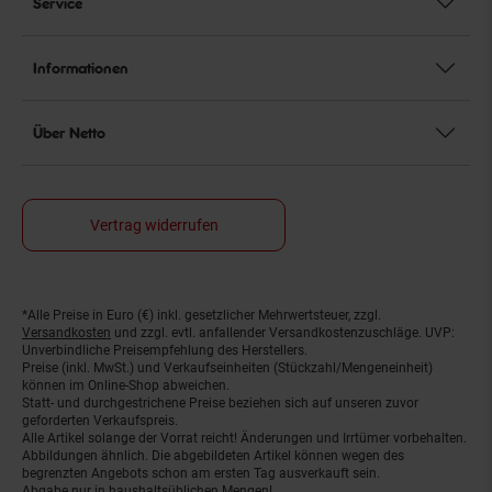
Service
Informationen
Über Netto
Vertrag widerrufen
*Alle Preise in Euro (€) inkl. gesetzlicher Mehrwertsteuer, zzgl.
Fußnoten
Versandkosten
und zzgl. evtl. anfallender Versandkostenzuschläge. UVP:
Unverbindliche Preisempfehlung des Herstellers.
Preise (inkl. MwSt.) und Verkaufseinheiten (Stückzahl/Mengeneinheit)
können im Online-Shop abweichen.
Statt- und durchgestrichene Preise beziehen sich auf unseren zuvor
geforderten Verkaufspreis.
Alle Artikel solange der Vorrat reicht! Änderungen und Irrtümer vorbehalten.
Abbildungen ähnlich. Die abgebildeten Artikel können wegen des
begrenzten Angebots schon am ersten Tag ausverkauft sein.
Abgabe nur in haushaltsüblichen Mengen!