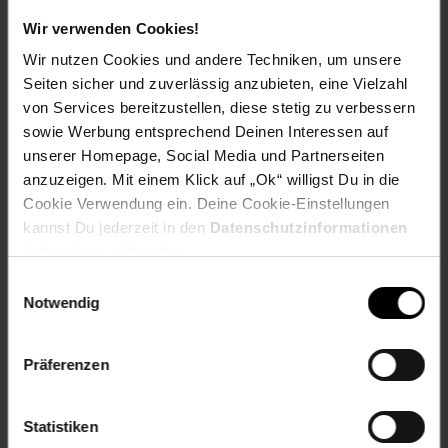
EU-Verantwortlicher:Moni Trade Ltd. Bojurka
Wir verwenden Cookies!
VladimirovaTrebich, Dolo
Wir nutzen Cookies und andere Techniken, um unsere
Str11298SofiaBulgarienoffice@cangaroo-bg.com
Alter
bis 3 Jahre
Seiten sicher und zuverlässig anzubieten, eine Vielzahl
von Services bereitzustellen, diese stetig zu verbessern
Artikelnummer: 2541599002
sowie Werbung entsprechend Deinen Interessen auf
EAN: 3800146269814
unserer Homepage, Social Media und Partnerseiten
Artikel gehört zur Kategorie:
Babybadewannen & Co.
anzuzeigen. Mit einem Klick auf „Ok“ willigst Du in die
Cookie Verwendung ein. Deine Cookie-Einstellungen
kannst Du jederzeit in den
Datenschutzinformationen
ändern bzw. widerrufen.
Versandinformationen
Einwilligungsauswahl
Notwendig
Herstellerinformationen
Präferenzen
Statistiken
Fußzeile
Weitere Online-Angebote