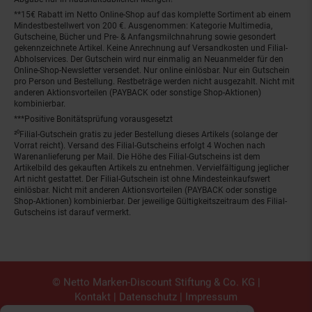
**15€ Rabatt im Netto Online-Shop auf das komplette Sortiment ab einem
Mindestbestellwert von 200 €. Ausgenommen: Kategorie Multimedia,
Gutscheine, Bücher und Pre- & Anfangsmilchnahrung sowie gesondert
gekennzeichnete Artikel. Keine Anrechnung auf Versandkosten und Filial-
Abholservices. Der Gutschein wird nur einmalig an Neuanmelder für den
Online-Shop-Newsletter versendet. Nur online einlösbar. Nur ein Gutschein
pro Person und Bestellung. Restbeträge werden nicht ausgezahlt. Nicht mit
anderen Aktionsvorteilen (PAYBACK oder sonstige Shop-Aktionen)
kombinierbar.
***Positive Bonitätsprüfung vorausgesetzt
²⁰Filial-Gutschein gratis zu jeder Bestellung dieses Artikels (solange der
Vorrat reicht). Versand des Filial-Gutscheins erfolgt 4 Wochen nach
Warenanlieferung per Mail. Die Höhe des Filial-Gutscheins ist dem
Artikelbild des gekauften Artikels zu entnehmen. Vervielfältigung jeglicher
Art nicht gestattet. Der Filial-Gutschein ist ohne Mindesteinkaufswert
einlösbar. Nicht mit anderen Aktionsvorteilen (PAYBACK oder sonstige
Shop-Aktionen) kombinierbar. Der jeweilige Gültigkeitszeitraum des Filial-
Gutscheins ist darauf vermerkt.
© Netto Marken-Discount Stiftung & Co. KG |
Kontakt
|
Datenschutz
|
Impressum