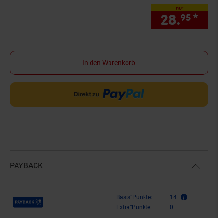
nur
28.
*
nur
95
In den Warenkorb
PAYBACK
Payback Punkte
Basis°Punkte:
14
Extra°Punkte:
0