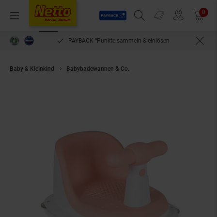
Payback
Prospekte
0
Arti
Menü
Suchfeld einblenden
Filiale finden
Warenkorb
PAYBACK °Punkte sammeln & einlösen
Baby & Kleinkind
Babybadewannen & Co.
Moni Baby-Badesitz Bernie HA