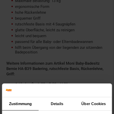
Maximale Belastung: 13 kg
ergonomische Form
hohe Rückenlehne
bequemer Griff
rutschfeste Basis mit 4 Saugnäpfen
glatte Oberfläche, leicht zu reinigen
leicht und bequem
passend für alle Baby- oder Elternbadewannen
hilft beim Übergang von der liegenden zur sitzenden
Badeposition
Weitere Informationen zum Artikel Moni Baby-Badesitz
Bernie HA-B39 Badering, rutschfeste Basis, Rückenlehne,
Griff:
Artikelmaße: L 38 x B 30 x H 21 cm
Artikelgewicht: 0,92 kg
Maße Versandkarton: L 38 x B 31,5 x H 19 cm
Versandgewicht: 1 kg
Zustimmung
Details
Über Cookies
Material: Kunststoff