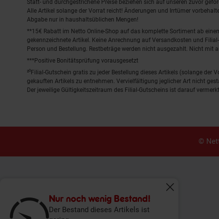
Statt- und durchgestrichene Preise beziehen sich auf unseren zuvor gefor
Alle Artikel solange der Vorrat reicht! Änderungen und Irrtümer vorbeha
Abgabe nur in haushaltsüblichen Mengen!
**15€ Rabatt im Netto Online-Shop auf das komplette Sortiment ab ein
gekennzeichnete Artikel. Keine Anrechnung auf Versandkosten und Filial-
Person und Bestellung. Restbeträge werden nicht ausgezahlt. Nicht mit 
***Positive Bonitätsprüfung vorausgesetzt
²⁰Filial-Gutschein gratis zu jeder Bestellung dieses Artikels (solange der
gekauften Artikels zu entnehmen. Vervielfältigung jeglicher Art nicht ge
Der jeweilige Gültigkeitszeitraum des Filial-Gutscheins ist darauf vermerkt
© Nett
Fenster schliess
Nur noch wenig Bestand!
Der Bestand dieses Artikels ist