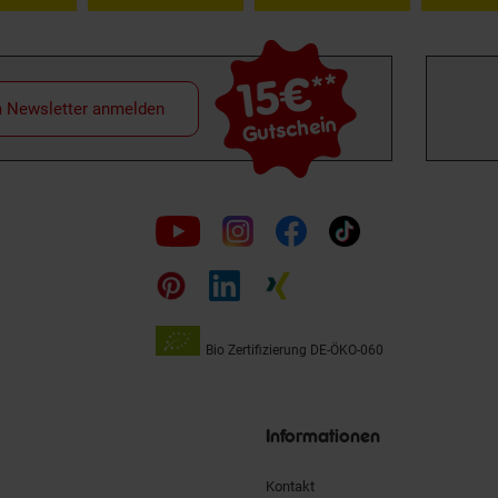
15€
**
m Newsletter anmelden
Gutschein
Folge
uns
auf
Bio Zertifizierung
DE-ÖKO-060
Unsere
Siegel
Informationen
Kontakt