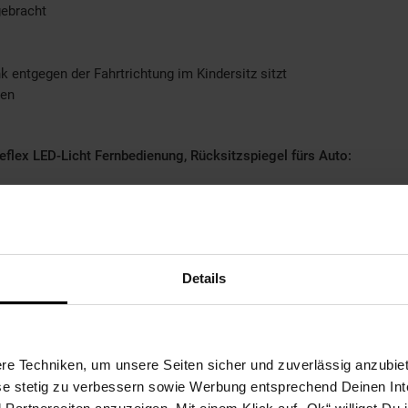
gebracht
 entgegen der Fahrtrichtung im Kindersitz sitzt
sen
flex LED-Licht Fernbedienung, Rücksitzspiegel fürs Auto:
)
Details
enthalten)
ebich, Dolo Str11298SofiaBulgarienoffice@cangaroo-bg.com
e Techniken, um unsere Seiten sicher und zuverlässig anzubiet
ese stetig zu verbessern sowie Werbung entsprechend Deinen In