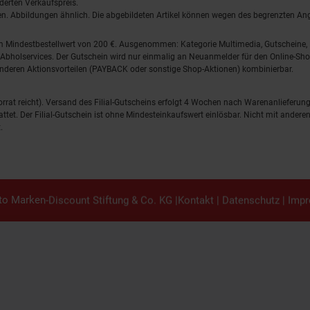
derten Verkaufspreis.
lten. Abbildungen ähnlich. Die abgebildeten Artikel können wegen des begrenzten A
em Mindestbestellwert von 200 €. Ausgenommen: Kategorie Multimedia, Gutscheine
Abholservices. Der Gutschein wird nur einmalig an Neuanmelder für den Online-Shop
anderen Aktionsvorteilen (PAYBACK oder sonstige Shop-Aktionen) kombinierbar.
 Vorrat reicht). Versand des Filial-Gutscheins erfolgt 4 Wochen nach Warenanlieferung
stattet. Der Filial-Gutschein ist ohne Mindesteinkaufswert einlösbar. Nicht mit and
.
o Marken-Discount Stiftung & Co. KG |
Kontakt
|
Datenschutz
|
Imp
en.