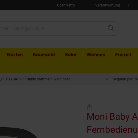
Über Netto
Verantwortung
Garten
Baumarkt
Solar
Wohnen
Freizeit
PAYBACK °Punkte sammeln & einlösen
bequem per Re
el Reflex LED-Licht Fernbedienung, Rücksitzspiegel fürs Auto dunkelgrau
Moni Baby Au
Fernbedienun