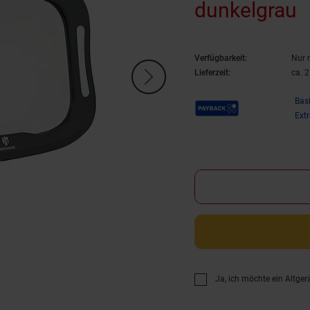
dunkelgrau
Verfügbarkeit:
Nur 
Lieferzeit:
ca. 
Payback Punkte
Bas
Ext
Ja, ich möchte ein Altger