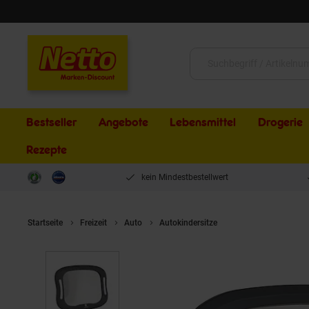
Schließen
Suche:
Bestseller
Angebote
Lebensmittel
Drogerie
Rezepte
kein Mindestbestellwert
Startseite
Freizeit
Auto
Autokindersitze
Moni Baby Autospieg