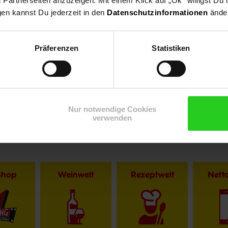
artnerseiten anzuzeigen. Mit einem Klick auf „Ok“ willigst Du
gen kannst Du jederzeit in den
Datenschutzinformationen
änder
Präferenzen
Statistiken
Nur notwendige Cookies
verwenden
Shop
Weinwelt
Rezeptwelt
Net