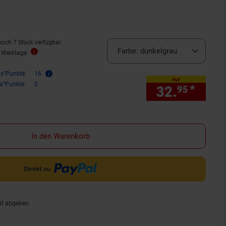
noch 7 Stück verfügbar
Farbe:
dunkelgrau
2 Werktage
is°Punkte:
16
nur
ra°Punkte:
0
32.
*
nur 
95
In den Warenkorb
ät abgeben.