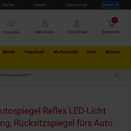
Karriere
Kontakt
Unternehmen
0
Artikel
Mein Konto
Filiale finden
Warenkorb
Prospekte
Mode
Haushalt
Multimedia
Sale
Externer Li
Reisen
chnung bezahlen***
tospiegel Reflex LED-Licht
g, Rücksitzspiegel fürs Auto