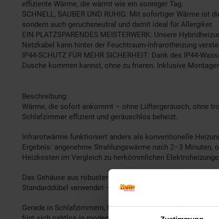
effiziente Wärme, die wärmt wie ein sonniger Tag.
SCHNELL, SAUBER UND RUHIG: Mit sofortiger Wärme ist die Kla
sondern auch geruchsneutral und damit ideal für Allergiker.
EIN PLATZSPARENDES MEISTERWERK: Unsere Hybridheizung nim
Netzkabel kann hinter der Feuchtraum-Infrarotheizung verst
IP44-SCHUTZ FÜR MEHR SICHERHEIT: Dank des IP44-Wasser- u
Dusche kommen kannst, ohne zu frieren. Inklusive Montagem
Beschreibung:
Wärme, die sofort ankommt – ohne Lüftergeräusch, ohne troc
Schlafzimmer effizient und geräuschlos beheizt.
Infrarotwärme funktioniert anders als konventionelle Heizun
Ergebnis: angenehme Strahlungswärme nach 2–3 Minuten, ohne
Heizkosten im Vergleich zu herkömmlichen Elektroheizunge
Das Gehäuse aus robustem Aluminium mit hochwertigem Lac
Standarddübel verwendet – kein Spezialwerkzeug erforderlic
Gerade in Schlafzimmern, Kinderzimmern und Homeoffice-Räum
fügt sich nahtlos in moderne Einrichtungen ein – ob als Erg