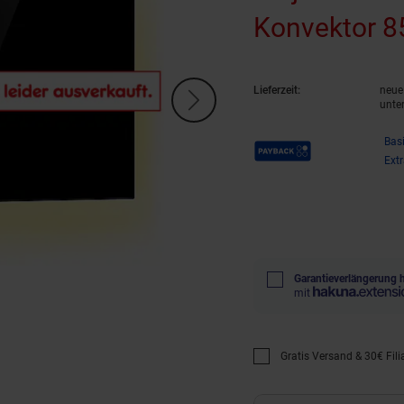
Konvektor 
Lieferzeit:
neue 
unte
Payback Punkte
Bas
Ext
Garantieverlängerung 
mit
Gratis Versand & 30€ Filia
Promotion "Gratis Versan