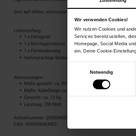
Zustimmung
Setz auf stilles, stromsparendes Heizen – hol dir den Klars
Wir verwenden Cookies!
Wir nutzen Cookies und ander
Lieferumfang:
Services bereitzustellen, di
1 x Heizgerät
Homepage, Social Media und P
1 x Montagematerial
1 x Fernbedienung
ein. Deine Cookie-Einstellun
mehrsprachige Bedienungsanleitung
Einwilligungsauswahl
Notwendig
Abmessungen:
Maße gesamt: ca. 85 x 60 x 8 cm cm (BxHxT)
Maße: Kabellänge ca.155 cm
Gewicht: ca. 12 kg
Leistung: 750 Watt
Artikelnummer: 2590346000
EAN: 4060656463402