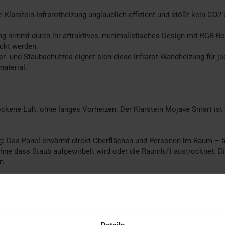
rstein Infrarotheizung unglaublich effizient und stößt kein CO2 aus
mt durch ihr attraktives, minimalistisches Design mit RGB-Bele
eckt werden.
nd Staubschutzes eignet sich diese Infrarot-Wandheizung für jed
aterial.
kene Luft, ohne langes Vorheizen: Der Klarstein Mojave Smart ist 
g: Das Panel erwärmt direkt Oberflächen und Personen im Raum – äh
 dass Staub aufgewirbelt wird oder die Raumluft austrocknet. Die
n.
k ist mechanisch belastbar und lässt sich mit einem feuchten T
h.
en überzeugt das lautlose Betriebsprinzip: Kein Konvektor, kein 
änzung zur Zentralheizung, beim Einzug in eine neue Wohnung oder 