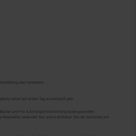
empfehlung des Herstellers.
ngebots schon am ersten Tag ausverkauft sein.
, Bücher und Pre- & Anfangsmilchnahrung sowie gesondert
-Newsletter versendet. Nur online einlösbar. Nur ein Gutschein pro
 per Mail. Die Höhe des Filial-Gutscheins ist dem Artikelbild des