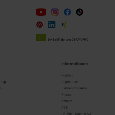
Folge
uns
auf
Bio Zertifizierung
DE-ÖKO-060
Unsere
Siegel
Informationen
Kontakt
Shop
Impressum
pp
Partnerprogramm
Presse
Karriere
AGB
Häufige Fragen (FAQ)