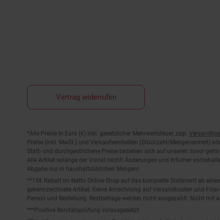
Vertrag widerrufen
Fußnoten
*Alle Preise in Euro (€) inkl. gesetzlicher Mehrwertsteuer, zzgl.
Versandkos
Preise (inkl. MwSt.) und Verkaufseinheiten (Stückzahl/Mengeneinheit) k
Statt- und durchgestrichene Preise beziehen sich auf unseren zuvor gefor
Alle Artikel solange der Vorrat reicht! Änderungen und Irrtümer vorbeha
Abgabe nur in haushaltsüblichen Mengen!
**15€ Rabatt im Netto Online-Shop auf das komplette Sortiment ab ein
gekennzeichnete Artikel. Keine Anrechnung auf Versandkosten und Filial-
Person und Bestellung. Restbeträge werden nicht ausgezahlt. Nicht mit 
***Positive Bonitätsprüfung vorausgesetzt
²⁰Filial-Gutschein gratis zu jeder Bestellung dieses Artikels (solange der