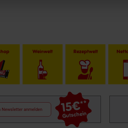
Shop
Weinwelt
Rezeptwelt
Net
15€
**
m Newsletter anmelden
Gutschein