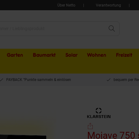
Über Netto
Verantwortung
Garten
Baumarkt
Solar
Wohnen
Freizeit
PAYBACK °Punkte sammeln & einlösen
bequem per Re
 750 smart 2-in-1 Heizgerät Infrarot Konvektor 85x60cm 750W RGB-Licht
Mojave 750 s