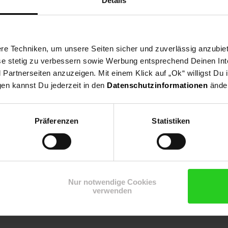
Details
tein Mojave Smart und erlebe, wie angenehm Infrarotheizung sein ka
e Techniken, um unsere Seiten sicher und zuverlässig anzubiet
ese stetig zu verbessern sowie Werbung entsprechend Deinen In
artnerseiten anzuzeigen. Mit einem Klick auf „Ok“ willigst Du
gen kannst Du jederzeit in den
Datenschutzinformationen
änder
Präferenzen
Statistiken
Nur notwendige Cookies
verwenden