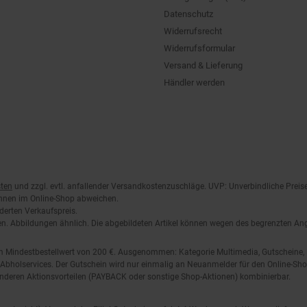
Datenschutz
Widerrufsrecht
Widerrufsformular
Versand & Lieferung
Händler werden
ten
und zzgl. evtl. anfallender Versandkostenzuschläge. UVP: Unverbindliche Preis
önnen im Online-Shop abweichen.
derten Verkaufspreis.
lten. Abbildungen ähnlich. Die abgebildeten Artikel können wegen des begrenzten A
em Mindestbestellwert von 200 €. Ausgenommen: Kategorie Multimedia, Gutscheine
Abholservices. Der Gutschein wird nur einmalig an Neuanmelder für den Online-Shop
anderen Aktionsvorteilen (PAYBACK oder sonstige Shop-Aktionen) kombinierbar.
 Vorrat reicht). Versand des Filial-Gutscheins erfolgt 4 Wochen nach Warenanlieferung