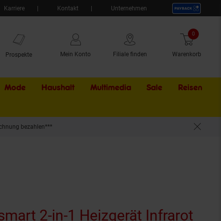
Karriere
Kontakt
Unternehmen
0
Artikel
Mein Konto
Filiale finden
Warenkorb
Prospekte
Mode
Haushalt
Multimedia
Sale
Externer Li
Reisen
chnung bezahlen***
mart 2-in-1 Heizgerät Infrarot