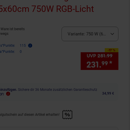
85x60cm 750W RGB-Licht
(Produkt 
Ware ist bereits
Variante:
750 W (60 x 85 cm) (de
rwegs
is°Punkte:
115
-17 %
Sie Sparen 17 Prozent,
ra°Punkte:
0
UVP
281.
99
UVP : 2
231.
*
Sie 
99
hinzufügen.
Sichere dir 36 Monate zusätzlichen Garantieschutz
34,99 €
lgutschein auf diesen Artikel erhalten!
d &amp; 30€ Filialgutschein auf diesen Artikel erhalten!" anwenden