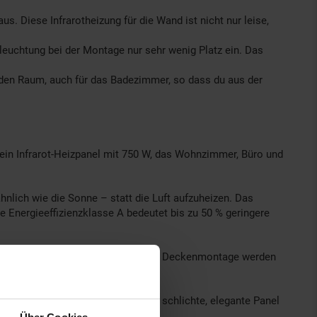
. Diese Infrarotheizung für die Wand ist nicht nur leise,
uchtung bei der Montage nur sehr wenig Platz ein. Das
en Raum, auch für das Badezimmer, so dass du aus der
ein Infrarot-Heizpanel mit 750 W, das Wohnzimmer, Büro und
nlich wie die Sonne – statt die Luft aufzuheizen. Das
 Energieeffizienzklasse A bedeutet bis zu 50 % geringere
uch pflegen. Zur Wandmontage oder Deckenmontage werden
Gebläse, keine Luftbewegung. Das schlichte, elegante Panel
nach einer Renovierung.