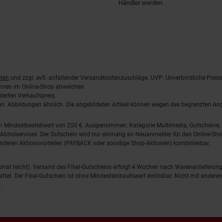
Händler werden
ten
und zzgl. evtl. anfallender Versandkostenzuschläge. UVP: Unverbindliche Preis
önnen im Online-Shop abweichen.
derten Verkaufspreis.
lten. Abbildungen ähnlich. Die abgebildeten Artikel können wegen des begrenzten A
em Mindestbestellwert von 200 €. Ausgenommen: Kategorie Multimedia, Gutscheine
Abholservices. Der Gutschein wird nur einmalig an Neuanmelder für den Online-Shop
anderen Aktionsvorteilen (PAYBACK oder sonstige Shop-Aktionen) kombinierbar.
 Vorrat reicht). Versand des Filial-Gutscheins erfolgt 4 Wochen nach Warenanlieferung
stattet. Der Filial-Gutschein ist ohne Mindesteinkaufswert einlösbar. Nicht mit and
.