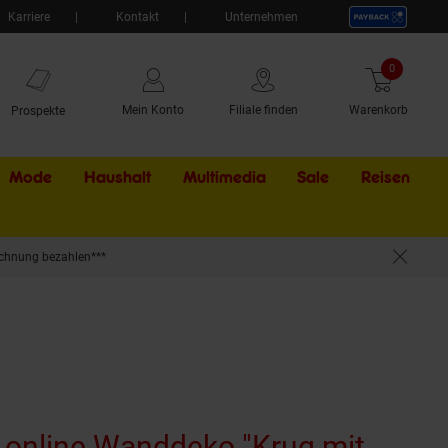
Karriere
Kontakt
Unternehmen
0
Artikel
Mein Konto
Filiale finden
Warenkorb
Prospekte
Mode
Haushalt
Multimedia
Sale
Externer Li
Reisen
chnung bezahlen***
t online Wanddeko "Krug mit