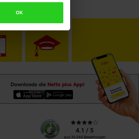
OK
toKOM
Karriere
Downloade die
Netto plus App!
Unsere
Durchschnittliche
Kundenbewertungen
Bewertungen
4.1 / 5
aus 36.044 Bewertungen