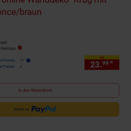
once/braun
rnen
ewertungen
Lager
4 Werktage
nur
is°Punkte:
11
23.
*
nur 
99
ra°Punkte:
0
In den Warenkorb