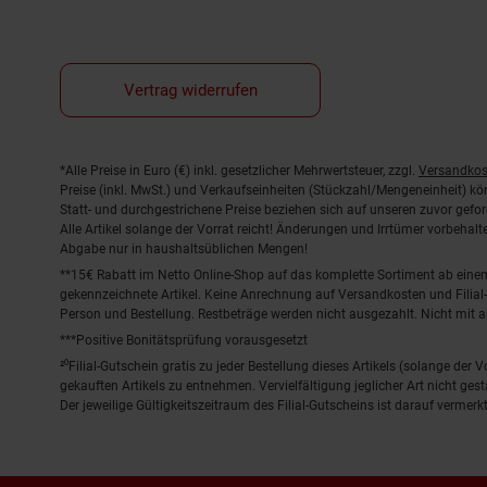
Vertrag widerrufen
Fußnoten
*Alle Preise in Euro (€) inkl. gesetzlicher Mehrwertsteuer, zzgl.
Versandkos
Preise (inkl. MwSt.) und Verkaufseinheiten (Stückzahl/Mengeneinheit) k
Statt- und durchgestrichene Preise beziehen sich auf unseren zuvor gefor
Alle Artikel solange der Vorrat reicht! Änderungen und Irrtümer vorbeha
Abgabe nur in haushaltsüblichen Mengen!
**15€ Rabatt im Netto Online-Shop auf das komplette Sortiment ab ein
gekennzeichnete Artikel. Keine Anrechnung auf Versandkosten und Filial-
Person und Bestellung. Restbeträge werden nicht ausgezahlt. Nicht mit 
***Positive Bonitätsprüfung vorausgesetzt
²⁰Filial-Gutschein gratis zu jeder Bestellung dieses Artikels (solange der
gekauften Artikels zu entnehmen. Vervielfältigung jeglicher Art nicht ge
Der jeweilige Gültigkeitszeitraum des Filial-Gutscheins ist darauf vermerkt