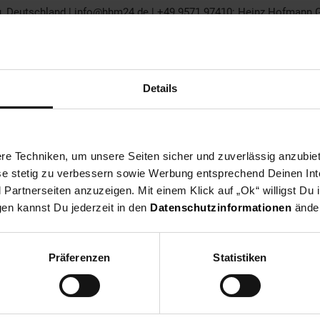
, Deutschland | info@hhm24.de | +49 9571 97410: Heinz Hofmann Gm
Details
e Techniken, um unsere Seiten sicher und zuverlässig anzubiet
ese stetig zu verbessern sowie Werbung entsprechend Deinen In
artnerseiten anzuzeigen. Mit einem Klick auf „Ok“ willigst Du
gen kannst Du jederzeit in den
Datenschutzinformationen
änder
Präferenzen
Statistiken