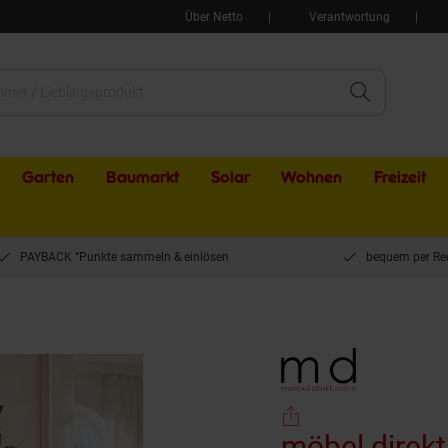
Über Netto
Verantwortung
Garten
Baumarkt
Solar
Wohnen
Freizeit
PAYBACK °Punkte sammeln & einlösen
bequem per Re
nddeko "Krug mit Zweigen" bronce/braun
möbel direk