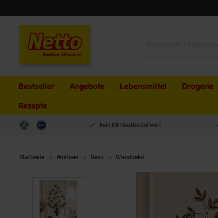
Schließen
Suche:
Bestseller
Angebote
Lebensmittel
Drogerie
Rezepte
kein Mindestbestellwert
Startseite
Wohnen
Deko
Wanddeko
möbel direkt online Wa