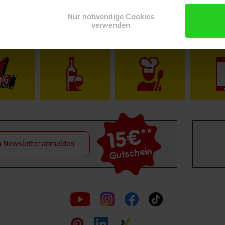
Nur notwendige Cookies
verwenden
Shop
Weinwelt
Rezeptwelt
Net
15€
**
m Newsletter anmelden
Gutschein
Folge
uns
auf