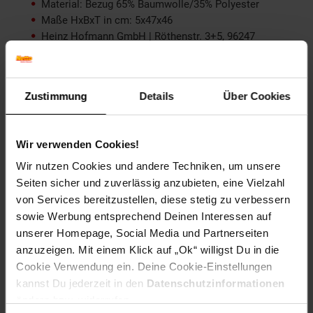
Material: Bezug 65% Baumwolle/35% Polyester
Maße HxBxT in cm: 5x47x46
Heinz Hofmann GmbH | Röthenstr. 3+5, 96247
Michelau, Deutschland | info@hhm24.de | +49 9571
97410: Heinz Hofmann GmbH | Röthenstr. 3+5, 96247
Michelau, Deutschland | info@hhm24.de | +49 9571
97410
Zustimmung
Details
Über Cookies
Tiefe ca. cm: 46
Versand: Paketversand
Wir verwenden Cookies!
Artikelnummer: 1591190000
EAN: 4046884039206
Wir nutzen Cookies und andere Techniken, um unsere
Artikel gehört zur Kategorie:
Decken & Kissen
Seiten sicher und zuverlässig anzubieten, eine Vielzahl
von Services bereitzustellen, diese stetig zu verbessern
sowie Werbung entsprechend Deinen Interessen auf
unserer Homepage, Social Media und Partnerseiten
Versandinformationen
anzuzeigen. Mit einem Klick auf „Ok“ willigst Du in die
Cookie Verwendung ein. Deine Cookie-Einstellungen
kannst Du jederzeit in den
Datenschutzinformationen
Herstellerinformationen
ändern bzw. widerrufen.