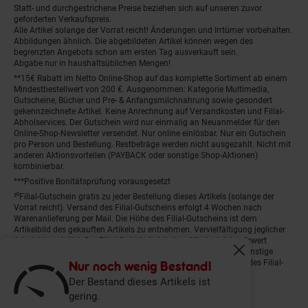
Statt- und durchgestrichene Preise beziehen sich auf unseren zuvor
geforderten Verkaufspreis.
Alle Artikel solange der Vorrat reicht! Änderungen und Irrtümer vorbehalten.
Abbildungen ähnlich. Die abgebildeten Artikel können wegen des
begrenzten Angebots schon am ersten Tag ausverkauft sein.
Abgabe nur in haushaltsüblichen Mengen!
**15€ Rabatt im Netto Online-Shop auf das komplette Sortiment ab einem
Mindestbestellwert von 200 €. Ausgenommen: Kategorie Multimedia,
Gutscheine, Bücher und Pre- & Anfangsmilchnahrung sowie gesondert
gekennzeichnete Artikel. Keine Anrechnung auf Versandkosten und Filial-
Abholservices. Der Gutschein wird nur einmalig an Neuanmelder für den
Online-Shop-Newsletter versendet. Nur online einlösbar. Nur ein Gutschein
pro Person und Bestellung. Restbeträge werden nicht ausgezahlt. Nicht mit
anderen Aktionsvorteilen (PAYBACK oder sonstige Shop-Aktionen)
kombinierbar.
***Positive Bonitätsprüfung vorausgesetzt
²⁰Filial-Gutschein gratis zu jeder Bestellung dieses Artikels (solange der
Vorrat reicht). Versand des Filial-Gutscheins erfolgt 4 Wochen nach
Warenanlieferung per Mail. Die Höhe des Filial-Gutscheins ist dem
Artikelbild des gekauften Artikels zu entnehmen. Vervielfältigung jeglicher
Art nicht gestattet. Der Filial-Gutschein ist ohne Mindesteinkaufswert
einlösbar. Nicht mit anderen Aktionsvorteilen (PAYBACK oder sonstige
Fenster schliess
Shop-Aktionen) kombinierbar. Der jeweilige Gültigkeitszeitraum des Filial-
Nur noch wenig Bestand!
Gutscheins ist darauf vermerkt.
Der Bestand dieses Artikels ist
gering.