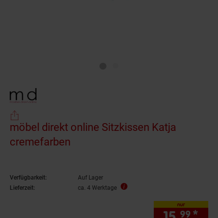
möbel direkt online Sitzkissen Katja
cremefarben
Verfügbarkeit:
Auf Lager
Lieferzeit:
ca. 4 Werktage
nur
15.
*
nur
99