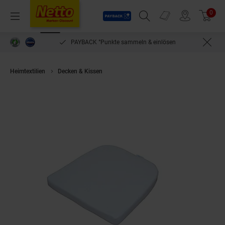
Payback
Prospekte
0
Arti
Menü
Suchfeld einblenden
Filiale finden
Warenkorb
PAYBACK °Punkte sammeln & einlösen
Heimtextilien
Decken & Kissen
möbel direkt online Sitzkissen Katja cr