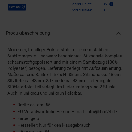
Payback Punkte
Basis°Punkte:
35
Extra°Punkte:
0
Produktbeschreibung
Moderner, trendiger Polsterstuhl mit einem stabilen
Stahlrohrgestell, schwarz beschichtet. Sitzschale komplett
schaumstoffgepolstert und mit einem Samtbezug (100%
Polyester) bezogen. Lieferung zerlegt mit Aufbauanleitung.
Maße ca. cm: B. 55 x T. 57 x H. 85 cm. Sitzhöhe ca. 48 cm,
Sitztiefe ca. 43 cm, Sitzbreite ca. 48 cm. Lieferung der
Stühle erfolgt teilzerlegt. Im Lieferumfang sind 2 Stühle.
Auch in uni grau und uni grün lieferbar.
Breite ca. cm: 55
EU Verantwortliche Person E-mail: info@hhm24.de
Farbe: gelb
Hersteller: Nur für den Hausgebrauch
Höhe ca. cm: 85