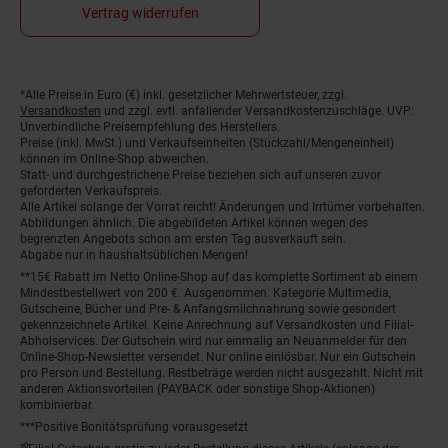
Vertrag widerrufen
*Alle Preise in Euro (€) inkl. gesetzlicher Mehrwertsteuer, zzgl.
Fußnoten
Versandkosten
und zzgl. evtl. anfallender Versandkostenzuschläge. UVP:
Unverbindliche Preisempfehlung des Herstellers.
Preise (inkl. MwSt.) und Verkaufseinheiten (Stückzahl/Mengeneinheit)
können im Online-Shop abweichen.
Statt- und durchgestrichene Preise beziehen sich auf unseren zuvor
geforderten Verkaufspreis.
Alle Artikel solange der Vorrat reicht! Änderungen und Irrtümer vorbehalten.
Abbildungen ähnlich. Die abgebildeten Artikel können wegen des
begrenzten Angebots schon am ersten Tag ausverkauft sein.
Abgabe nur in haushaltsüblichen Mengen!
**15€ Rabatt im Netto Online-Shop auf das komplette Sortiment ab einem
Mindestbestellwert von 200 €. Ausgenommen: Kategorie Multimedia,
Gutscheine, Bücher und Pre- & Anfangsmilchnahrung sowie gesondert
gekennzeichnete Artikel. Keine Anrechnung auf Versandkosten und Filial-
Abholservices. Der Gutschein wird nur einmalig an Neuanmelder für den
Online-Shop-Newsletter versendet. Nur online einlösbar. Nur ein Gutschein
pro Person und Bestellung. Restbeträge werden nicht ausgezahlt. Nicht mit
anderen Aktionsvorteilen (PAYBACK oder sonstige Shop-Aktionen)
kombinierbar.
***Positive Bonitätsprüfung vorausgesetzt