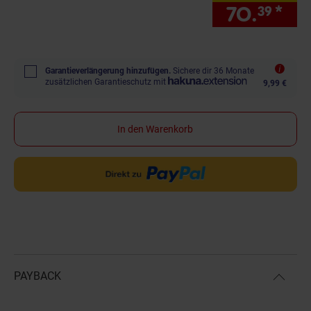
70.
*
nur
39
Garantieverlängerung hinzufügen.
Sichere dir 36 Monate
zusätzlichen Garantieschutz mit
9,99 €
In den Warenkorb
PAYBACK