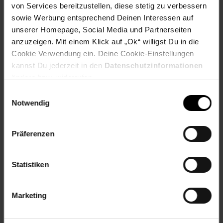
von Services bereitzustellen, diese stetig zu verbessern
sowie Werbung entsprechend Deinen Interessen auf
unserer Homepage, Social Media und Partnerseiten
Versandinformationen
anzuzeigen. Mit einem Klick auf „Ok“ willigst Du in die
Cookie Verwendung ein. Deine Cookie-Einstellungen
Herstellerinformationen
kannst Du jederzeit in den
Datenschutzinformationen
ändern bzw. widerrufen.
Einwilligungsauswahl
Notwendig
Fußzeile
Weitere Online-Angebote
Präferenzen
Netto Reisen
TV-Shop
Weinwelt
Statistiken
Marketing