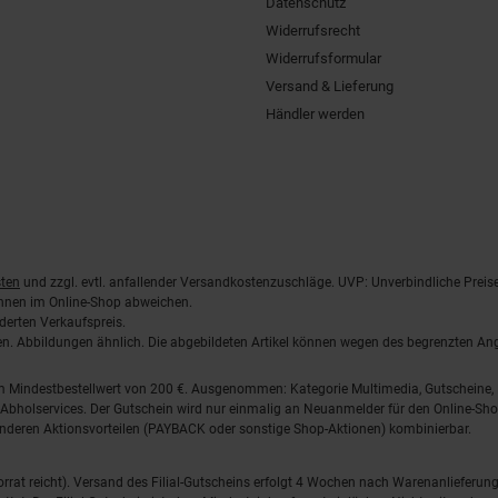
Datenschutz
Widerrufsrecht
Widerrufsformular
Versand & Lieferung
Händler werden
ten
und zzgl. evtl. anfallender Versandkostenzuschläge. UVP: Unverbindliche Preis
önnen im Online-Shop abweichen.
derten Verkaufspreis.
lten. Abbildungen ähnlich. Die abgebildeten Artikel können wegen des begrenzten A
em Mindestbestellwert von 200 €. Ausgenommen: Kategorie Multimedia, Gutscheine
Abholservices. Der Gutschein wird nur einmalig an Neuanmelder für den Online-Shop
anderen Aktionsvorteilen (PAYBACK oder sonstige Shop-Aktionen) kombinierbar.
 Vorrat reicht). Versand des Filial-Gutscheins erfolgt 4 Wochen nach Warenanlieferung