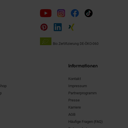
Folge
uns
auf
Bio Zertifizierung
DE-ÖKO-060
Unsere
Siegel
Informationen
Kontakt
Shop
Impressum
pp
Partnerprogramm
Presse
Karriere
AGB
Häufige Fragen (FAQ)