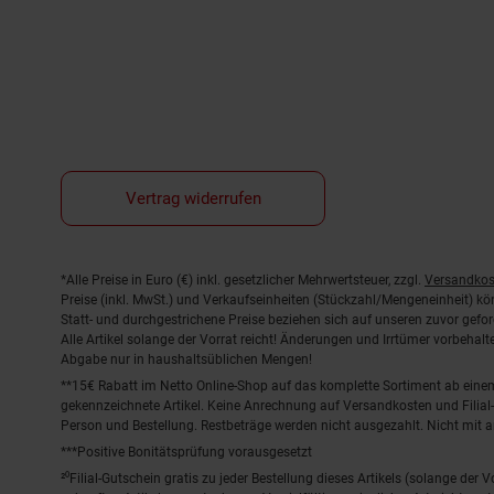
Vertrag widerrufen
Fußnoten
*Alle Preise in Euro (€) inkl. gesetzlicher Mehrwertsteuer, zzgl.
Versandkos
Preise (inkl. MwSt.) und Verkaufseinheiten (Stückzahl/Mengeneinheit) k
Statt- und durchgestrichene Preise beziehen sich auf unseren zuvor gefor
Alle Artikel solange der Vorrat reicht! Änderungen und Irrtümer vorbeha
Abgabe nur in haushaltsüblichen Mengen!
**15€ Rabatt im Netto Online-Shop auf das komplette Sortiment ab ein
gekennzeichnete Artikel. Keine Anrechnung auf Versandkosten und Filial-
Person und Bestellung. Restbeträge werden nicht ausgezahlt. Nicht mit 
***Positive Bonitätsprüfung vorausgesetzt
²⁰Filial-Gutschein gratis zu jeder Bestellung dieses Artikels (solange der