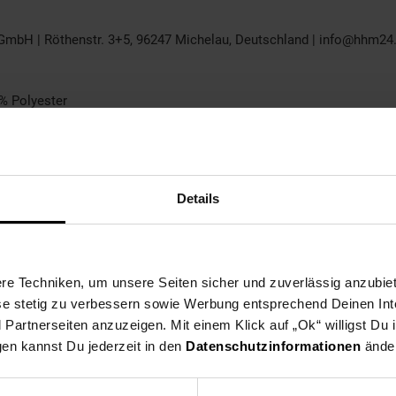
GmbH | Röthenstr. 3+5, 96247 Michelau, Deutschland | info@hhm24
% Polyester
, Deutschland | info@hhm24.de | +49 9571 97410: Heinz Hofmann Gm
 möglich.
Details
e Techniken, um unsere Seiten sicher und zuverlässig anzubiet
ese stetig zu verbessern sowie Werbung entsprechend Deinen In
artnerseiten anzuzeigen. Mit einem Klick auf „Ok“ willigst Du
gen kannst Du jederzeit in den
Datenschutzinformationen
änder