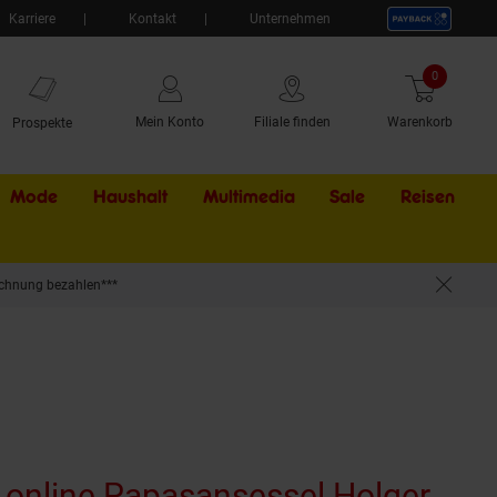
Karriere
Kontakt
Unternehmen
0
Artikel
Mein Konto
Filiale finden
Warenkorb
Prospekte
Mode
Haushalt
Multimedia
Sale
Externer Li
Reisen
chnung bezahlen***
 online Papasansessel Holger