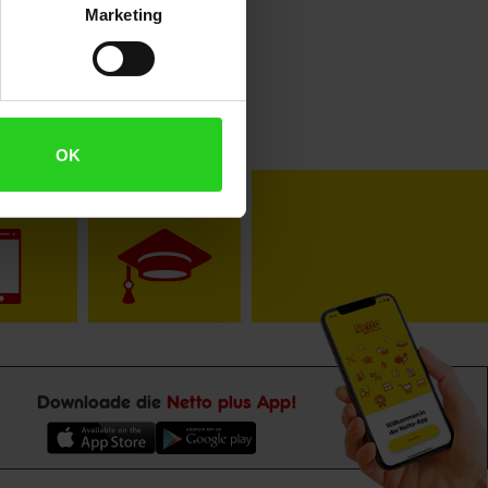
Marketing
OK
toKOM
Karriere
Downloade die
Netto plus App!