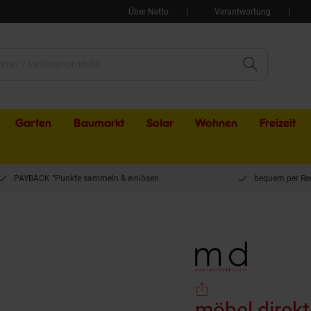
Über Netto
Verantwortung
Garten
Baumarkt
Solar
Wohnen
Freizeit
PAYBACK °Punkte sammeln & einlösen
bequem per Re
direkt online Papasansessel Holger grün
möbel direkt