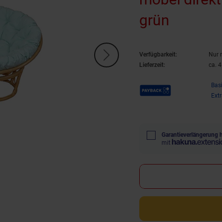
grün
Verfügbarkeit:
Nur 
Lieferzeit:
ca. 
Payback Punkte
Bas
Ext
Garantieverlängerung 
mit