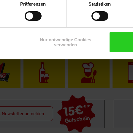
Präferenzen
Statistiken
Nur notwendige Cookies
verwenden
Shop
Weinwelt
Rezeptwelt
Net
15€
**
m Newsletter anmelden
Gutschein