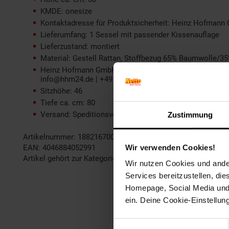
KMDE: onesize
Kontaktadresse für Produktsicherheit: Heinz Hofmann 
Lieferumfang: 1 Sessel mit passender Kissenauflage
Lieferzustand: montiert
Material: Gestell Rattan, Stoffbezug 65% Baumwolle/35
Heinz Hofmann GmbH | Röthenstr. 3+5, 96247 Michelau
info@hhm24.de | +49 9571 97410
Sitzhöhe: 46
Tiefe ca. cm: 80
Versand: Speditionsversand, nur innerhalb Deutschland
Zustimmung
Artikelnummer: 1882167000
Wir verwenden Cookies!
EAN: 4046884052991
Artikel gehört zur Kategorie:
Sessel
Wir nutzen Cookies und ander
Services bereitzustellen, di
Homepage, Social Media und P
ein. Deine Cookie-Einstellun
Einwilligungsauswahl