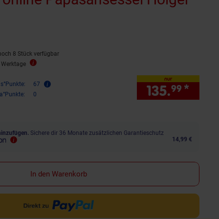
noch 8 Stück verfügbar
4 Werktage
nur
is°Punkte:
67
135.
*
nur 
99
ra°Punkte:
0
hinzufügen.
Sichere dir 36 Monate zusätzlichen Garantieschutz
14,99 €
In den Warenkorb