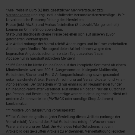
*Alle Preise in Euro (€) inkl. gesetzlicher Mehrwertsteuer, zzgl.
Fußnoten
Versandkosten
und zzgl. evtl. anfallender Versandkostenzuschläge. UVP:
Unverbindliche Preisempfehlung des Herstellers.
Preise (inkl. MwSt.) und Verkaufseinheiten (Stückzahl/Mengeneinheit)
können im Online-Shop abweichen.
Statt- und durchgestrichene Preise beziehen sich auf unseren zuvor
geforderten Verkaufspreis.
Alle Artikel solange der Vorrat reicht! Änderungen und Irrtümer vorbehalten.
Abbildungen ähnlich. Die abgebildeten Artikel können wegen des
begrenzten Angebots schon am ersten Tag ausverkauft sein.
Abgabe nur in haushaltsüblichen Mengen!
**15€ Rabatt im Netto Online-Shop auf das komplette Sortiment ab einem
Mindestbestellwert von 200 €. Ausgenommen: Kategorie Multimedia,
Gutscheine, Bücher und Pre- & Anfangsmilchnahrung sowie gesondert
gekennzeichnete Artikel. Keine Anrechnung auf Versandkosten und Filial-
Abholservices. Der Gutschein wird nur einmalig an Neuanmelder für den
Online-Shop-Newsletter versendet. Nur online einlösbar. Nur ein Gutschein
pro Person und Bestellung. Restbeträge werden nicht ausgezahlt. Nicht mit
anderen Aktionsvorteilen (PAYBACK oder sonstige Shop-Aktionen)
kombinierbar.
***Positive Bonitätsprüfung vorausgesetzt
²⁰Filial-Gutschein gratis zu jeder Bestellung dieses Artikels (solange der
Vorrat reicht). Versand des Filial-Gutscheins erfolgt 4 Wochen nach
Warenanlieferung per Mail. Die Höhe des Filial-Gutscheins ist dem
Artikelbild des gekauften Artikels zu entnehmen. Vervielfältigung jeglicher