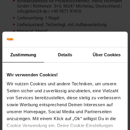
Kontaktadresse für Produktsicherheit: Heinz Hofmann
GmbH | Röthenstr. 3+5, 96247 Michelau, Deutschland |
info@hhm24.de | +49 9571 97410
Lieferumfang: 1 Regal
Lieferzustand: Teilzerlegt, mit Aufbauanleitung
Material: Metall
Heinz Hofmann GmbH | Röthenstr. 3+5, 96247
Michelau, Deutschland | info@hhm24.de | +49 9571
97410: Heinz Hofmann GmbH | Röthenstr. 3+5, 96247
Michelau, Deutschland | info@hhm24.de | +49 9571
Zustimmung
Details
Über Cookies
97410
Tiefe ca. cm: 28
Versand: Paketversand
Wir verwenden Cookies!
Wohnstil: Landhaus
Wir nutzen Cookies und andere Techniken, um unsere
Seiten sicher und zuverlässig anzubieten, eine Vielzahl
Artikelnummer: 1939498000
von Services bereitzustellen, diese stetig zu verbessern
EAN: 4046884059662
Artikel gehört zur Kategorie:
Wohnwände, Vitrinen & Regale
sowie Werbung entsprechend Deinen Interessen auf
unserer Homepage, Social Media und Partnerseiten
anzuzeigen. Mit einem Klick auf „Ok“ willigst Du in die
Cookie Verwendung ein. Deine Cookie-Einstellungen