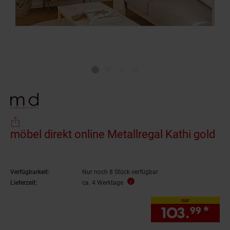
möbel direkt online Metallregal Kathi gold
Verfügbarkeit:
Nur noch 8 Stück verfügbar
Lieferzeit:
ca. 4 Werktage
nur
103.
*
nur
99