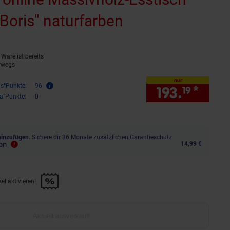
Boris" naturfarben
(Produkt aktuel
Ware ist bereits
rwegs
nur
is°Punkte:
96
193.
*
nur 
19
ra°Punkte:
0
hinzufügen.
Sichere dir 36 Monate zusätzlichen Garantieschutz
14,99 €
el aktivieren!
 diesen Artikel aktivieren!" anwenden
Aktuell ausverkauft