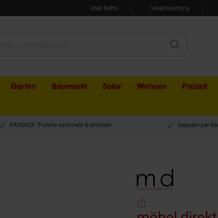
Über Netto
Verantwortung
Garten
Baumarkt
Solar
Wohnen
Freizeit
PAYBACK °Punkte sammeln & einlösen
bequem per Re
el direkt online Massivholz-Esstisch 140x80 cm "Boris" naturfarben
möbel direkt