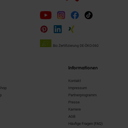
Folge
uns
auf
Bio Zertifizierung
DE-ÖKO-060
Unsere
Siegel
Informationen
Kontakt
Shop
Impressum
pp
Partnerprogramm
Presse
Karriere
AGB
Häufige Fragen (FAQ)