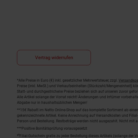
Vertrag widerrufen
Fußnoten
*Alle Preise in Euro (€) inkl. gesetzlicher Mehrwertsteuer, zzgl.
Versandkos
Preise (inkl. MwSt.) und Verkaufseinheiten (Stückzahl/Mengeneinheit) k
Statt- und durchgestrichene Preise beziehen sich auf unseren zuvor gefor
Alle Artikel solange der Vorrat reicht! Änderungen und Irrtümer vorbeha
Abgabe nur in haushaltsüblichen Mengen!
**15€ Rabatt im Netto Online-Shop auf das komplette Sortiment ab ein
gekennzeichnete Artikel. Keine Anrechnung auf Versandkosten und Filial-
Person und Bestellung. Restbeträge werden nicht ausgezahlt. Nicht mit 
***Positive Bonitätsprüfung vorausgesetzt
²⁰Filial-Gutschein gratis zu jeder Bestellung dieses Artikels (solange der