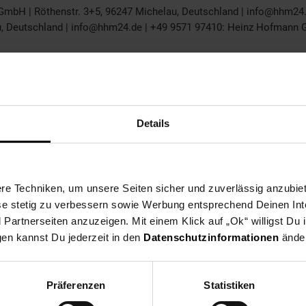
GmbH | Röthenstr. 3+5, 96247 Michelau, Deutschland | info@hhm24
, Deutschland | info@hhm24.de | +49 9571 97410: Heinz Hofmann Gm
Details
e Techniken, um unsere Seiten sicher und zuverlässig anzubiet
ese stetig zu verbessern sowie Werbung entsprechend Deinen In
artnerseiten anzuzeigen. Mit einem Klick auf „Ok“ willigst Du
gen kannst Du jederzeit in den
Datenschutzinformationen
änder
Präferenzen
Statistiken