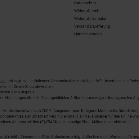
Datenschutz
Widerrufsrecht
Widerrufsformular
Versand & Lieferung
Händler werden
ten
und zzgl. evtl. anfallender Versandkostenzuschläge. UVP: Unverbindliche Preis
önnen im Online-Shop abweichen.
derten Verkaufspreis.
lten. Abbildungen ähnlich. Die abgebildeten Artikel können wegen des begrenzten A
em Mindestbestellwert von 200 €. Ausgenommen: Kategorie Multimedia, Gutscheine
Abholservices. Der Gutschein wird nur einmalig an Neuanmelder für den Online-Shop
anderen Aktionsvorteilen (PAYBACK oder sonstige Shop-Aktionen) kombinierbar.
 Vorrat reicht). Versand des Filial-Gutscheins erfolgt 4 Wochen nach Warenanlieferung