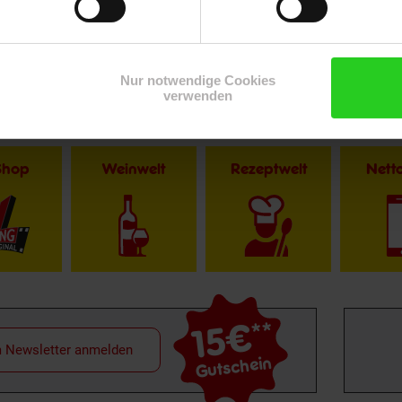
Nur notwendige Cookies
verwenden
Shop
Weinwelt
Rezeptwelt
Net
15€
**
m Newsletter anmelden
Gutschein