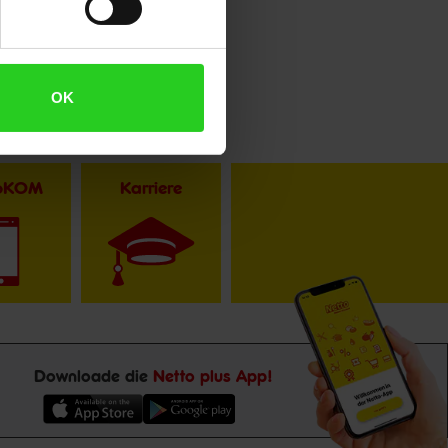
OK
toKOM
Karriere
Downloade die
Netto plus App!