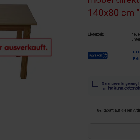
140x80 cm "
Lieferzeit:
neue 
unte
Payback Punkte
Bas
Ext
Garantieverlängerung 
mit
8€ Rabatt auf diesen Artik
Promotion "8€ Rabatt auf