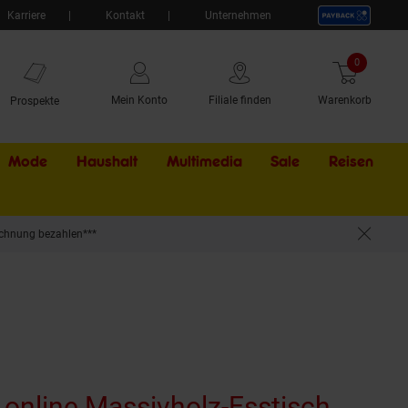
Karriere
Kontakt
Unternehmen
0
Artikel
Mein Konto
Filiale finden
Warenkorb
Prospekte
Mode
Haushalt
Multimedia
Sale
Externer Li
Reisen
chnung bezahlen***
 online Massivholz-Esstisch