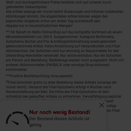
Statt- und durchgestrichene Preise beziehen sich auf unseren zuvor
geforderten Verkaufspreis.
Alle Artikel solange der Vorrat reicht! Änderungen und Irrtümer vorbehalten.
Abbildungen ähnlich. Die abgebildeten Artikel können wegen des
begrenzten Angebots schon am ersten Tag ausverkauft sein.
Abgabe nur in haushaltsüblichen Mengen!
**15€ Rabatt im Netto Online-Shop auf das komplette Sortiment ab einem
Mindestbestellwert von 200 €. Ausgenommen: Kategorie Multimedia,
Gutscheine, Bücher und Pre- & Anfangsmilchnahrung sowie gesondert
gekennzeichnete Artikel. Keine Anrechnung auf Versandkosten und Filial-
Abholservices. Der Gutschein wird nur einmalig an Neuanmelder für den
Online-Shop-Newsletter versendet. Nur online einlösbar. Nur ein Gutschein
pro Person und Bestellung. Restbeträge werden nicht ausgezahlt. Nicht mit
anderen Aktionsvorteilen (PAYBACK oder sonstige Shop-Aktionen)
kombinierbar.
***Positive Bonitätsprüfung vorausgesetzt
²⁰Filial-Gutschein gratis zu jeder Bestellung dieses Artikels (solange der
Vorrat reicht). Versand des Filial-Gutscheins erfolgt 4 Wochen nach
Warenanlieferung per Mail. Die Höhe des Filial-Gutscheins ist dem
Artikelbild des gekauften Artikels zu entnehmen. Vervielfältigung jeglicher
Art nicht gestattet. Der Filial-Gutschein ist ohne Mindesteinkaufswert
einlösbar. Nicht mit anderen Aktionsvorteilen (PAYBACK oder sonstige
Fenster schliess
Shop-Aktionen) kombinierbar. Der jeweilige Gültigkeitszeitraum des Filial-
Nur noch wenig Bestand!
Gutscheins ist darauf vermerkt.
Der Bestand dieses Artikels ist
gering.