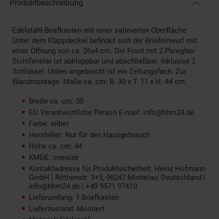
Produktbeschreibung
Edelstahl-Briefkasten mit einer satinierten Oberfläche.
Unter dem Klappdeckel befindet sich der Briefeinwurf mit
einer Öffnung von ca. 26x4 cm. Die Front mit 2 Plexiglas-
Sichtfenster ist abklappbar und abschließbar. Inklusive 2
Schlüssel. Unten angebracht ist ein Zeitungsfach. Zur
Wandmontage. Maße ca. cm: B. 30 x T. 11 x H. 44 cm.
Breite ca. cm: 30
EU Verantwortliche Person E-mail: info@hhm24.de
Farbe: silber
Hersteller: Nur für den Hausgebrauch
Höhe ca. cm: 44
KMDE: onesize
Kontaktadresse für Produktsicherheit: Heinz Hofmann
GmbH | Röthenstr. 3+5, 96247 Michelau, Deutschland |
info@hhm24.de | +49 9571 97410
Lieferumfang: 1 Briefkasten
Lieferzustand: Montiert