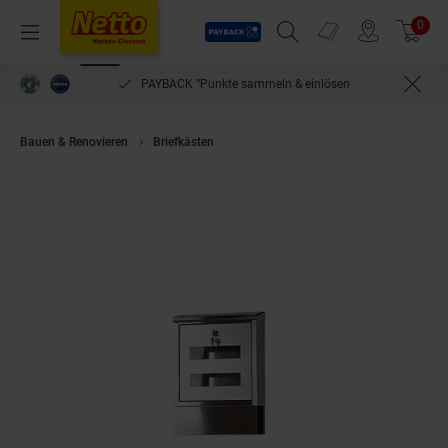
Payback
Prospekte
0
Arti
Menü
Suchfeld einblenden
Filiale finden
Warenkorb
PAYBACK °Punkte sammeln & einlösen
Bauen & Renovieren
Briefkästen
möbel direkt online Briefkasten Post si