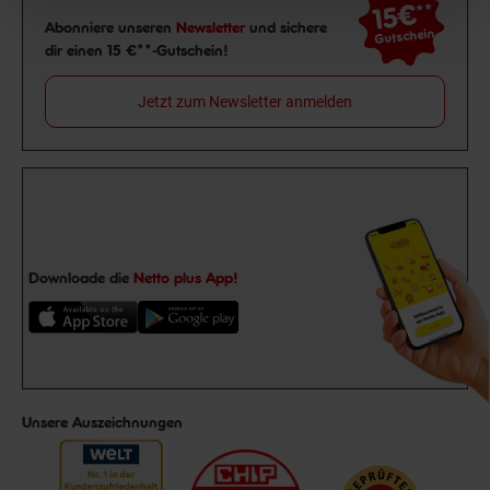
15€
**
Newsletter Anmeldung
Abonniere unseren
Newsletter
und sichere
Gutschein
dir einen 15 €**-Gutschein!
Jetzt zum Newsletter anmelden
Downloade die
Netto plus App!
Unsere Auszeichnungen