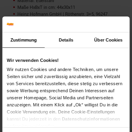
Material: Edelstahl
Maße HxBxT in cm: 44x30x11
Heinz Hofmann GmbH | Röthenstr. 3+5, 96247
Michelau, Deutschland | info@hhm24.de | +49 9571
97410: Heinz Hofmann GmbH | Röthenstr. 3+5, 96247
Michelau, Deutschland | info@hhm24.de | +49 9571
97410
Zustimmung
Details
Über Cookies
Tiefe ca. cm: 11
Versand: Paketversand
Wir verwenden Cookies!
Artikelnummer: 1775536000
EAN: 4046884044354
Wir nutzen Cookies und andere Techniken, um unsere
Artikel gehört zur Kategorie:
Briefkästen
Seiten sicher und zuverlässig anzubieten, eine Vielzahl
von Services bereitzustellen, diese stetig zu verbessern
sowie Werbung entsprechend Deinen Interessen auf
unserer Homepage, Social Media und Partnerseiten
Versandinformationen
anzuzeigen. Mit einem Klick auf „Ok“ willigst Du in die
Cookie Verwendung ein. Deine Cookie-Einstellungen
kannst Du jederzeit in den
Datenschutzinformationen
Herstellerinformationen
ändern bzw. widerrufen.