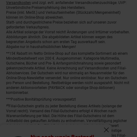
Versandkosten
und zzgl. evtl. anfallender Versandkostenzuschläge. UVP:
Unverbindliche Preisempfehlung des Herstellers.
Preise (inkl. MwSt.) und Verkaufseinheiten (Stückzahl/Mengeneinheit)
können im Online-Shop abweichen.
Statt- und durchgestrichene Preise beziehen sich auf unseren zuvor
geforderten Verkaufspreis.
Alle Artikel solange der Vorrat reicht! Änderungen und Irrtümer vorbehalten.
Abbildungen ähnlich. Die abgebildeten Artikel können wegen des
begrenzten Angebots schon am ersten Tag ausverkauft sein.
Abgabe nur in haushaltsüblichen Mengen!
**15€ Rabatt im Netto Online-Shop auf das komplette Sortiment ab einem
Mindestbestellwert von 200 €. Ausgenommen: Kategorie Multimedia,
Gutscheine, Bücher und Pre- & Anfangsmilchnahrung sowie gesondert
gekennzeichnete Artikel. Keine Anrechnung auf Versandkosten und Filial-
Abholservices. Der Gutschein wird nur einmalig an Neuanmelder für den
Online-Shop-Newsletter versendet. Nur online einlösbar. Nur ein Gutschein
pro Person und Bestellung. Restbeträge werden nicht ausgezahlt. Nicht mit
anderen Aktionsvorteilen (PAYBACK oder sonstige Shop-Aktionen)
kombinierbar.
***Positive Bonitätsprüfung vorausgesetzt
²⁰Filial-Gutschein gratis zu jeder Bestellung dieses Artikels (solange der
Vorrat reicht). Versand des Filial-Gutscheins erfolgt 4 Wochen nach
Warenanlieferung per Mail. Die Höhe des Filial-Gutscheins ist dem
Artikelbild des gekauften Artikels zu entnehmen. Vervielfältigung jeglicher
Art nicht gestattet. Der Filial-Gutschein ist ohne Mindesteinkaufswert
einlösbar. Nicht mit anderen Aktionsvorteilen (PAYBACK oder sonstige
Fenster schliess
Shop-Aktionen) kombinierbar. Der jeweilige Gültigkeitszeitraum des Filial-