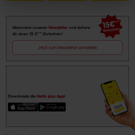
15€
**
Newsletter Anmeldung
Abonniere unseren
Newsletter
und sichere
Gutschein
dir einen 15 €**-Gutschein!
Jetzt zum Newsletter anmelden
Downloade die
Netto plus App!