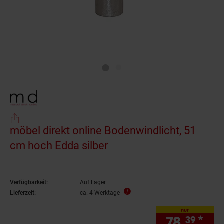
möbel direkt online Bodenwindlicht, 51
cm hoch Edda silber
Verfügbarkeit:
Auf Lager
Lieferzeit:
ca. 4 Werktage
nur
78.
*
nur
39