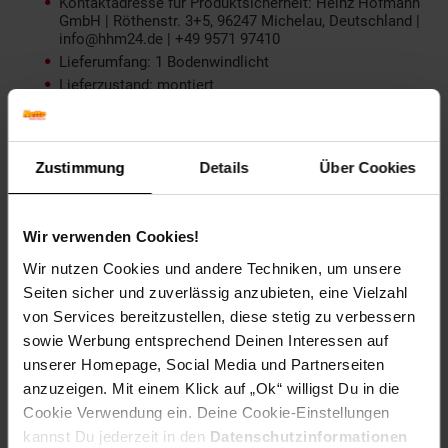
Kontaktadresse für Produktsicherheit: Heinz Hofmann
GmbH | Röthenstr. 3+5, 96247 Michelau, Deutschland |
info@hhm24.de | +49 9571 97410
Lieferumfang: 1 Bodenwindlicht
Lieferzustand: montiert
Material: Metall und Glas
Heinz Hofmann GmbH | Röthenstr. 3+5, 96247
Michelau, Deutschland | info@hhm24.de | +49 9571
97410: Heinz Hofmann GmbH | Röthenstr. 3+5, 96247
Zustimmung
Details
Über Cookies
Michelau, Deutschland | info@hhm24.de | +49 9571
97410
Tiefe ca. cm: 22
Wir verwenden Cookies!
Versand: Paketversand
Wir nutzen Cookies und andere Techniken, um unsere
Wohnstil: Modern
Seiten sicher und zuverlässig anzubieten, eine Vielzahl
Artikelnummer: 1903589000
von Services bereitzustellen, diese stetig zu verbessern
EAN: 4046884057224
sowie Werbung entsprechend Deinen Interessen auf
unserer Homepage, Social Media und Partnerseiten
anzuzeigen. Mit einem Klick auf „Ok“ willigst Du in die
Cookie Verwendung ein. Deine Cookie-Einstellungen
Versandinformationen
kannst Du jederzeit in den
Datenschutzinformationen