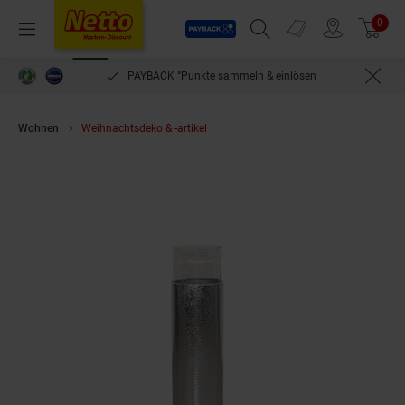
Payback
Prospekte
0
Arti
Menü
Suchfeld einblenden
Filiale finden
Warenkorb
PAYBACK °Punkte sammeln & einlösen
Wohnen
Weihnachtsdeko & -artikel
möbel direkt online Bodenwindlicht,