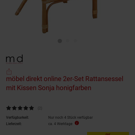
möbel direkt online 2er-Set Rattansessel
mit Kissen Sonja honigfarben
Kundenbewertung: 5 von 5 Sternen
(2
Kundenbewertungen
)
Verfügbarkeit:
Nur noch 4 Stück verfügbar
Lieferzeit:
ca. 4 Werktage
nur