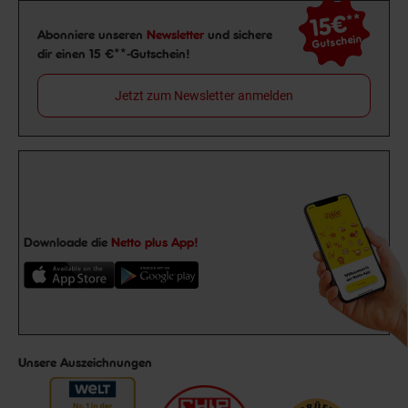
15€
**
Newsletter Anmeldung
Abonniere unseren
Newsletter
und sichere
Gutschein
dir einen 15 €**-Gutschein!
Jetzt zum Newsletter anmelden
Downloade die
Netto plus App!
Unsere Auszeichnungen