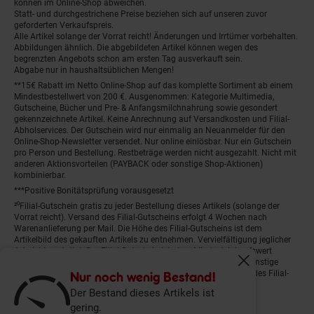
können im Online-Shop abweichen.
Statt- und durchgestrichene Preise beziehen sich auf unseren zuvor
geforderten Verkaufspreis.
Alle Artikel solange der Vorrat reicht! Änderungen und Irrtümer vorbehalten.
Abbildungen ähnlich. Die abgebildeten Artikel können wegen des
begrenzten Angebots schon am ersten Tag ausverkauft sein.
Abgabe nur in haushaltsüblichen Mengen!
**15€ Rabatt im Netto Online-Shop auf das komplette Sortiment ab einem
Mindestbestellwert von 200 €. Ausgenommen: Kategorie Multimedia,
Gutscheine, Bücher und Pre- & Anfangsmilchnahrung sowie gesondert
gekennzeichnete Artikel. Keine Anrechnung auf Versandkosten und Filial-
Abholservices. Der Gutschein wird nur einmalig an Neuanmelder für den
Online-Shop-Newsletter versendet. Nur online einlösbar. Nur ein Gutschein
pro Person und Bestellung. Restbeträge werden nicht ausgezahlt. Nicht mit
anderen Aktionsvorteilen (PAYBACK oder sonstige Shop-Aktionen)
kombinierbar.
***Positive Bonitätsprüfung vorausgesetzt
²⁰Filial-Gutschein gratis zu jeder Bestellung dieses Artikels (solange der
Vorrat reicht). Versand des Filial-Gutscheins erfolgt 4 Wochen nach
Warenanlieferung per Mail. Die Höhe des Filial-Gutscheins ist dem
Artikelbild des gekauften Artikels zu entnehmen. Vervielfältigung jeglicher
Art nicht gestattet. Der Filial-Gutschein ist ohne Mindesteinkaufswert
einlösbar. Nicht mit anderen Aktionsvorteilen (PAYBACK oder sonstige
Fenster schliess
Shop-Aktionen) kombinierbar. Der jeweilige Gültigkeitszeitraum des Filial-
Nur noch wenig Bestand!
Gutscheins ist darauf vermerkt.
Der Bestand dieses Artikels ist
gering.