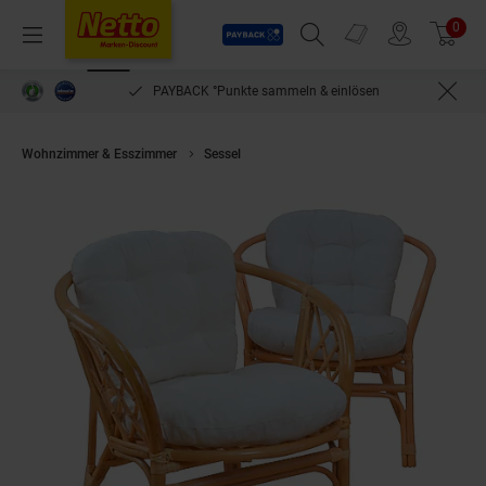
Payback
Prospekte
0
Arti
Menü
Suchfeld einblenden
Filiale finden
Warenkorb
PAYBACK °Punkte sammeln & einlösen
Wohnzimmer & Esszimmer
Sessel
möbel direkt online 2er-Set Rattanse