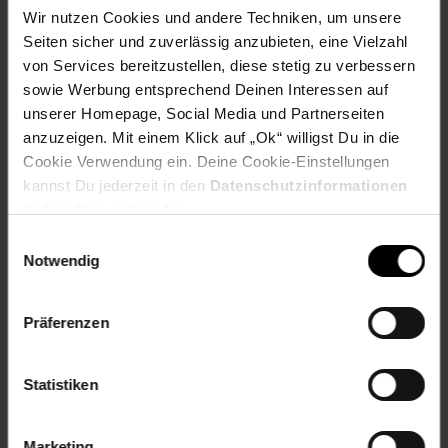
97410
Wir nutzen Cookies und andere Techniken, um unsere
Sitzhöhe: mit Kissen ca. 47 cm
Seiten sicher und zuverlässig anzubieten, eine Vielzahl
Tiefe ca. cm: 68
von Services bereitzustellen, diese stetig zu verbessern
Versand: Spedtionsversand, frei Bordsteinkante. Keine
sowie Werbung entsprechend Deinen Interessen auf
Lieferung nach Österreich möglich.
unserer Homepage, Social Media und Partnerseiten
Wohnstil: Landhaus
anzuzeigen. Mit einem Klick auf „Ok“ willigst Du in die
Artikelnummer: 1519078000
Cookie Verwendung ein. Deine Cookie-Einstellungen
EAN: 4046884000336
kannst Du jederzeit in den
Datenschutzinformationen
Artikel gehört zur Kategorie:
Sessel
ändern bzw. widerrufen.
Einwilligungsauswahl
Notwendig
Bewertungen
Präferenzen
Versandinformationen
Statistiken
Herstellerinformationen
Marketing