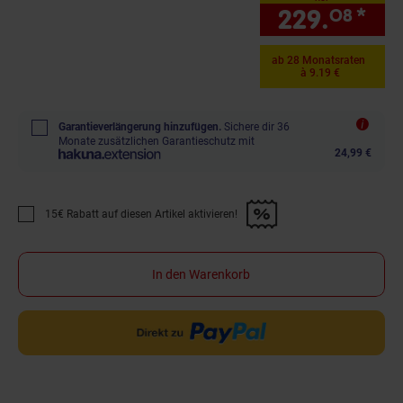
229.
*
nur
08
ab 28 Monatsraten
à 9.19 €
Garantieverlängerung hinzufügen.
Sichere dir 36
Monate zusätzlichen Garantieschutz mit
24,99 €
15€ Rabatt auf diesen Artikel aktivieren!
Promotion "15€ Rabatt auf diesen Artikel aktivieren!" anwenden
In den Warenkorb