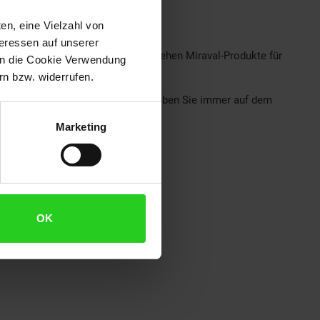
en, eine Vielzahl von
teressen auf unserer
und Liebe zum Detail entwickelt, stehen Miraval-Produkte für
 in die Cookie Verwendung
n bzw. widerrufen.
Germany Funk-Wetterstation und bleiben Sie immer auf dem
Marketing
OK