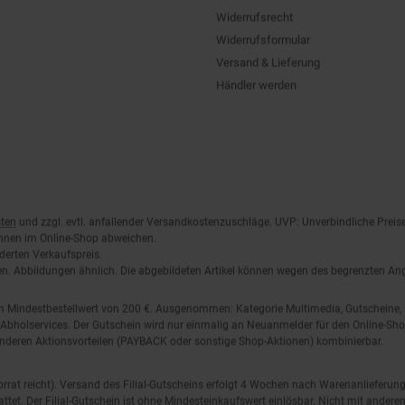
Widerrufsrecht
Widerrufsformular
Versand & Lieferung
Händler werden
ten
und zzgl. evtl. anfallender Versandkostenzuschläge. UVP: Unverbindliche Preis
önnen im Online-Shop abweichen.
derten Verkaufspreis.
lten. Abbildungen ähnlich. Die abgebildeten Artikel können wegen des begrenzten A
em Mindestbestellwert von 200 €. Ausgenommen: Kategorie Multimedia, Gutscheine
Abholservices. Der Gutschein wird nur einmalig an Neuanmelder für den Online-Shop
anderen Aktionsvorteilen (PAYBACK oder sonstige Shop-Aktionen) kombinierbar.
 Vorrat reicht). Versand des Filial-Gutscheins erfolgt 4 Wochen nach Warenanlieferung
stattet. Der Filial-Gutschein ist ohne Mindesteinkaufswert einlösbar. Nicht mit and
.