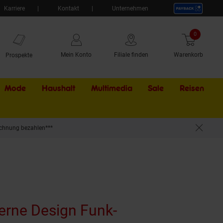
Karriere
Kontakt
Unternehmen
0
Artikel
Mein Konto
Filiale finden
Warenkorb
Prospekte
Mode
Haushalt
Multimedia
Sale
Externer Li
Reisen
chnung bezahlen***