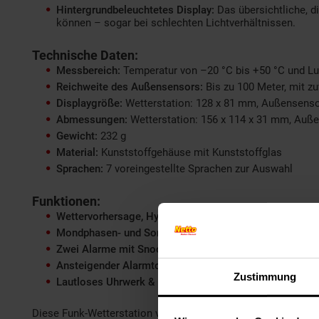
Hintergrundbeleuchtetes Display:
Das übersichtliche, di
können – sogar bei schlechten Lichtverhältnissen.
Technische Daten:
Messbereich:
Temperatur von –20 °C bis +50 °C und Luf
Reichweite des Außensensors:
Bis zu 100 Meter, mit zu
Displaygröße:
Wetterstation: 128 x 81 mm, Außensenso
Abmessungen:
Wetterstation: 156 x 114 x 31 mm, Auße
Gewicht:
232 g
Material:
Kunststoffgehäuse mit Kunststoffglas
Sprachen:
7 voreingestellte Sprachen zur Auswahl
Funktionen:
Wettervorhersage, Hygrometer & Temperaturanzeige
Mondphasen- und Sonnenauf- & -untergangsanzeige
Zwei Alarme mit Snooze-Funktion
Ansteigender Alarmton
Zustimmung
Lautloses Uhrwerk & Funkuhr
Diese Funk-Wetterstation vereint Funktionalität mit einem