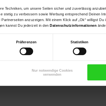
und nutzen.
e Techniken, um unsere Seiten sicher und zuverlässig anzubiet
ese stetig zu verbessern sowie Werbung entsprechend Deinen In
eräte, die Funktionalität und Stil perfekt vereinen. Mit Präzision 
artnerseiten anzuzeigen. Mit einem Klick auf „Ok“ willigst Du
gen kannst Du jederzeit in den
Datenschutzinformationen
änder
tklassigen Wetterstation auszustatten. Holen Sie sich die Miraval 
Präferenzen
Statistiken
Nur notwendige Cookies
verwenden