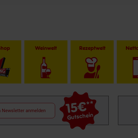
Shop
Weinwelt
Rezeptwelt
Net
15€
**
m Newsletter anmelden
Gutschein