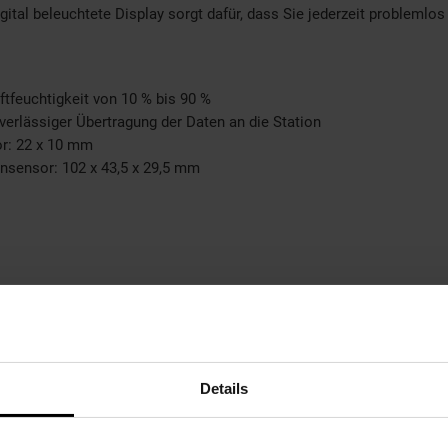
gital beleuchtete Display sorgt dafür, dass Sie jederzeit problemlo
tfeuchtigkeit von 10 % bis 90 %
verlässiger Übertragung der Daten an die Station
r: 22 x 10 mm
nsensor: 102 x 43,5 x 29,5 mm
Details
 eleganten Design und passt perfekt in jedes Wohnambiente. Dank d