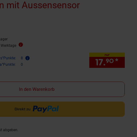
on mit Aussensensor
Lager
2 Werktage
nur
is°Punkte:
8
17.
*
nur 1
90
ra°Punkte:
0
In den Warenkorb
ät abgeben.