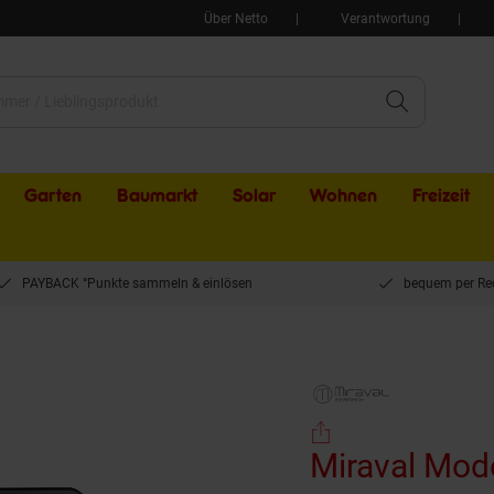
Über Netto
Verantwortung
Garten
Baumarkt
Solar
Wohnen
Freizeit
PAYBACK °Punkte sammeln & einlösen
bequem per Re
Design Funk-Wetterstation mit Aussensensor bennenbar
Miraval Moderne Design Funk-