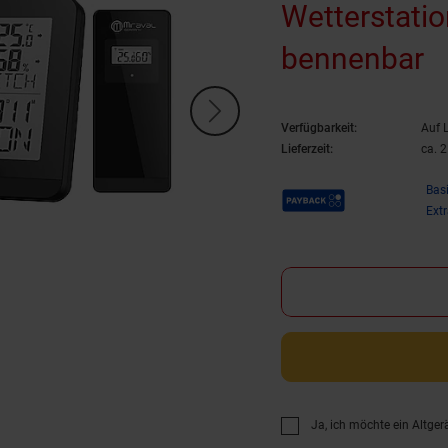
Wetterstati
bennenbar
Verfügbarkeit:
Auf 
Lieferzeit:
ca. 
Payback Punkte
Bas
Ext
Ja, ich möchte ein Altger