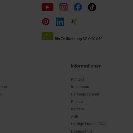
Folge
uns
auf
Bio Zertifizierung
DE-ÖKO-060
Unsere
Siegel
Informationen
Kontakt
Shop
Impressum
pp
Partnerprogramm
Presse
Karriere
AGB
Häufige Fragen (FAQ)
Datenschutz