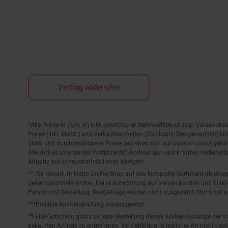
Vertrag widerrufen
Fußnoten
*Alle Preise in Euro (€) inkl. gesetzlicher Mehrwertsteuer, zzgl.
Versandkos
Preise (inkl. MwSt.) und Verkaufseinheiten (Stückzahl/Mengeneinheit) k
Statt- und durchgestrichene Preise beziehen sich auf unseren zuvor gefor
Alle Artikel solange der Vorrat reicht! Änderungen und Irrtümer vorbeha
Abgabe nur in haushaltsüblichen Mengen!
**15€ Rabatt im Netto Online-Shop auf das komplette Sortiment ab ein
gekennzeichnete Artikel. Keine Anrechnung auf Versandkosten und Filial-
Person und Bestellung. Restbeträge werden nicht ausgezahlt. Nicht mit 
***Positive Bonitätsprüfung vorausgesetzt
²⁰Filial-Gutschein gratis zu jeder Bestellung dieses Artikels (solange der
gekauften Artikels zu entnehmen. Vervielfältigung jeglicher Art nicht ge
Der jeweilige Gültigkeitszeitraum des Filial-Gutscheins ist darauf vermerkt