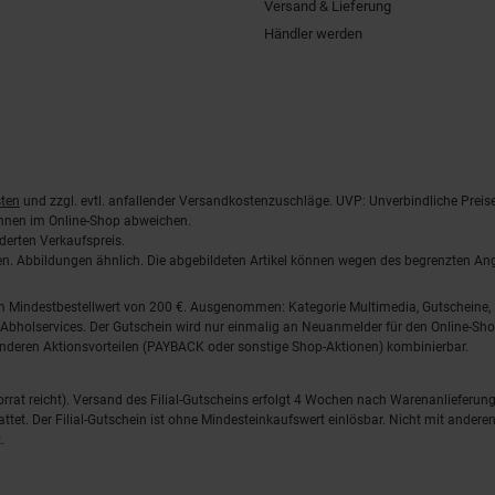
Versand & Lieferung
Händler werden
ten
und zzgl. evtl. anfallender Versandkostenzuschläge. UVP: Unverbindliche Preis
önnen im Online-Shop abweichen.
derten Verkaufspreis.
lten. Abbildungen ähnlich. Die abgebildeten Artikel können wegen des begrenzten A
em Mindestbestellwert von 200 €. Ausgenommen: Kategorie Multimedia, Gutscheine
Abholservices. Der Gutschein wird nur einmalig an Neuanmelder für den Online-Shop
anderen Aktionsvorteilen (PAYBACK oder sonstige Shop-Aktionen) kombinierbar.
 Vorrat reicht). Versand des Filial-Gutscheins erfolgt 4 Wochen nach Warenanlieferung
stattet. Der Filial-Gutschein ist ohne Mindesteinkaufswert einlösbar. Nicht mit and
.