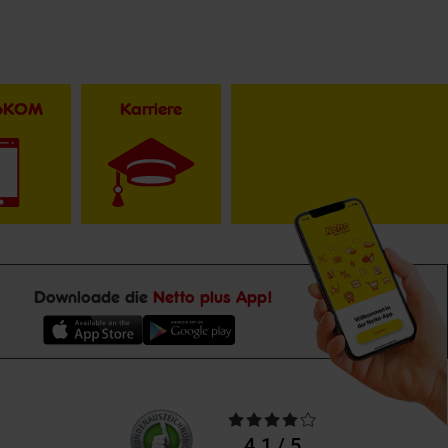
toKOM
Karriere
Downloade die
Netto plus App!
Unsere
Durchschnittliche
Kundenbewertungen
Bewertungen
4.1 / 5