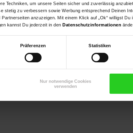
e Techniken, um unsere Seiten sicher und zuverlässig anzubiet
ese stetig zu verbessern sowie Werbung entsprechend Deinen In
artnerseiten anzuzeigen. Mit einem Klick auf „Ok“ willigst Du
gen kannst Du jederzeit in den
Datenschutzinformationen
änder
ahrung im Produktbereich Zeitmesser, Wetterstationen, Schmuck u
genmarke Miraval Germany verbirgt sich Schönes, Praktisches oder Nü
Präferenzen
Statistiken
Nur notwendige Cookies
verwenden