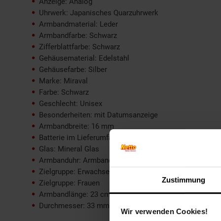
Anzeige: Analog
Uhrwerk: Japanisches Quarzuhrwerk
Armbandmaterial: Leder
Armbandfarbe: Schwarz
Zifferblattfarbe: Schwarz
Gehäusematerial: Edelstahl
Gehäusefarbe: Silber
Marke: Miraval
Farbe: Schwarz
Geschlecht: Unisex
Besonderheiten: mit Datumsanzeige
Armbandbreite: 16 mm
Batterie im Lieferumfang enthalten: Ja
Glas: Mineral Glas
Armbanduhr: Armbanduhr
Zielgruppe: Erwachsene
Zustimmung
Zielgruppe: Frauen
Armbandlänge: 23 cm
Durchmesser: 33 mm
Wir verwenden Cookies!