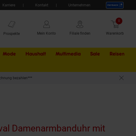
Karriere
Kontakt
Unternehmen
0
Artikel
Mein Konto
Filiale finden
Warenkorb
Prospekte
Mode
Haushalt
Multimedia
Sale
Externer Li
Reisen
chnung bezahlen***