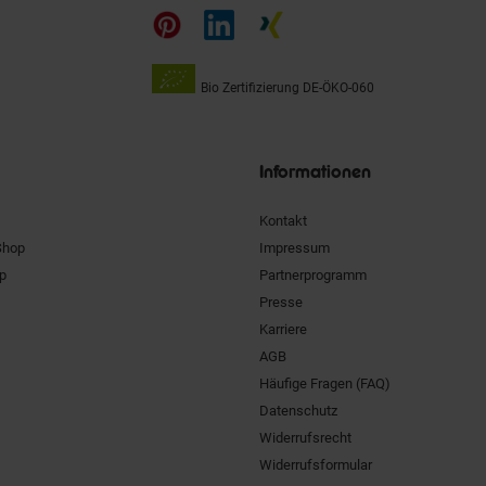
auf
Bio Zertifizierung
DE-ÖKO-060
Unsere
Siegel
Informationen
Kontakt
Shop
Impressum
pp
Partnerprogramm
Presse
Karriere
AGB
Häufige Fragen (FAQ)
Datenschutz
Widerrufsrecht
Widerrufsformular