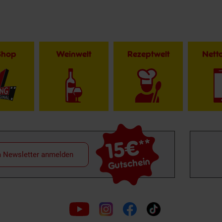
Shop
Weinwelt
Rezeptwelt
Net
15€
**
m Newsletter anmelden
Gutschein
Folge
uns