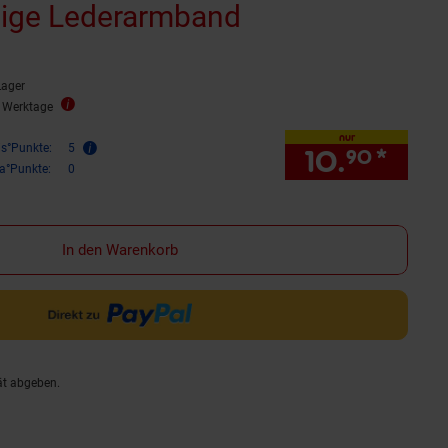
ige Lederarmband
Lager
2 Werktage
nur
is°Punkte:
5
10.
*
nur 
90
ra°Punkte:
0
In den Warenkorb
ät abgeben.