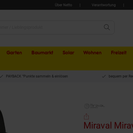
Über Netto
Verantwortung
Garten
Baumarkt
Solar
Wohnen
Freizeit
PAYBACK °Punkte sammeln & einlösen
bequem per Re
 Damenarmbanduhr mit Datumsanzeige Lederarmband
Miraval Miraval Damenarmbanduhr mit