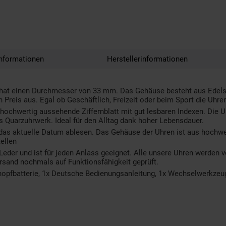
nformationen
Herstellerinformationen
t einen Durchmesser von 33 mm. Das Gehäuse besteht aus Edelstah
 Preis aus. Egal ob Geschäftlich, Freizeit oder beim Sport die Uhre
ochwertig aussehende Ziffernblatt mit gut lesbaren Indexen. Die U
es Quarzuhrwerk. Ideal für den Alltag dank hoher Lebensdauer.
as aktuelle Datum ablesen. Das Gehäuse der Uhren ist aus hochwert
ellen
r und ist für jeden Anlass geeignet. Alle unsere Uhren werden vor 
rsand nochmals auf Funktionsfähigkeit geprüft.
opfbatterie, 1x Deutsche Bedienungsanleitung, 1x Wechselwerkzeu