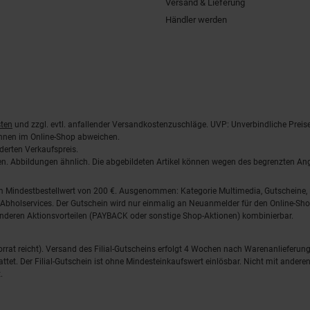
Versand & Lieferung
Händler werden
ten
und zzgl. evtl. anfallender Versandkostenzuschläge. UVP: Unverbindliche Preis
önnen im Online-Shop abweichen.
derten Verkaufspreis.
lten. Abbildungen ähnlich. Die abgebildeten Artikel können wegen des begrenzten A
em Mindestbestellwert von 200 €. Ausgenommen: Kategorie Multimedia, Gutscheine
Abholservices. Der Gutschein wird nur einmalig an Neuanmelder für den Online-Shop
anderen Aktionsvorteilen (PAYBACK oder sonstige Shop-Aktionen) kombinierbar.
 Vorrat reicht). Versand des Filial-Gutscheins erfolgt 4 Wochen nach Warenanlieferung
stattet. Der Filial-Gutschein ist ohne Mindesteinkaufswert einlösbar. Nicht mit and
.