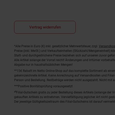
Vertrag widerrufen
Fußnoten
*Alle Preise in Euro (€) inkl. gesetzlicher Mehrwertsteuer, zzgl.
Versandkos
Preise (inkl. MwSt.) und Verkaufseinheiten (Stückzahl/Mengeneinheit) k
Statt- und durchgestrichene Preise beziehen sich auf unseren zuvor gefor
Alle Artikel solange der Vorrat reicht! Änderungen und Irrtümer vorbeha
Abgabe nur in haushaltsüblichen Mengen!
**15€ Rabatt im Netto Online-Shop auf das komplette Sortiment ab ein
gekennzeichnete Artikel. Keine Anrechnung auf Versandkosten und Filial-
Person und Bestellung. Restbeträge werden nicht ausgezahlt. Nicht mit 
***Positive Bonitätsprüfung vorausgesetzt
²⁰Filial-Gutschein gratis zu jeder Bestellung dieses Artikels (solange der
gekauften Artikels zu entnehmen. Vervielfältigung jeglicher Art nicht ge
Der jeweilige Gültigkeitszeitraum des Filial-Gutscheins ist darauf vermerkt