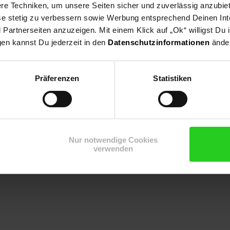
e Techniken, um unsere Seiten sicher und zuverlässig anzubiet
ese stetig zu verbessern sowie Werbung entsprechend Deinen In
artnerseiten anzuzeigen. Mit einem Klick auf „Ok“ willigst Du
gen kannst Du jederzeit in den
Datenschutzinformationen
änder
Präferenzen
Statistiken
e das Wetter immer im Griff – zuverlässig, stilvoll und präzise.
Nur notwendige Cookies
verwenden