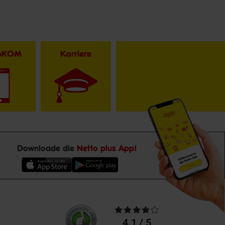
toKOM
Karriere
Downloade die
Netto plus App!
Unsere
Durchschnittliche
Kundenbewertungen
Bewertungen
4.1 / 5