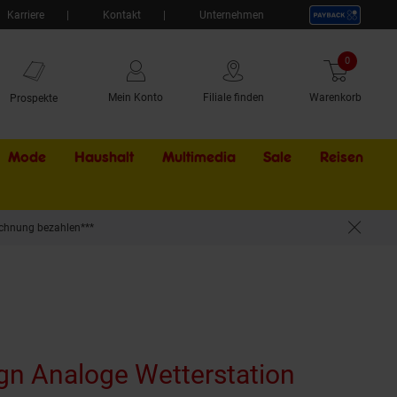
Karriere
Kontakt
Unternehmen
0
Artikel
Mein Konto
Filiale finden
Warenkorb
Prospekte
Mode
Haushalt
Multimedia
Sale
Externer Li
Reisen
chnung bezahlen***