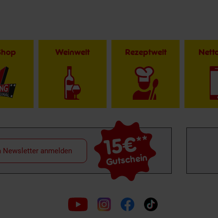
Shop
Weinwelt
Rezeptwelt
Net
15€
**
m Newsletter anmelden
Gutschein
Folge
uns