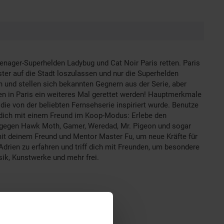
nager-Superhelden Ladybug und Cat Noir Paris retten. Paris
er auf die Stadt loszulassen und nur die Superhelden
n und stellen sich bekannten Gegnern aus der Serie, aber
 in Paris ein weiteres Mal gerettet werden! Hauptmerkmale
ie von der beliebten Fernsehserie inspiriert wurde. Benutze
e dich mit einem Freund im Koop-Modus: Erlebe den
 gegen Hawk Moth, Gamer, Weredad, Mr. Pigeon und sogar
mit deinem Freund und Mentor Master Fu, um neue Kräfte für
Adrien zu erfahren und triff dich mit Freunden, um besondere
ik, Kunstwerke und mehr frei.