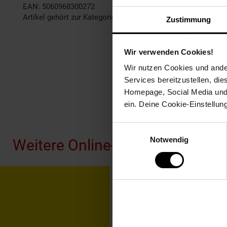
EAN: 5060968300272
Artikel gehört zur Kategorie:
Gaming Spiele
Zustimmung
Wir verwenden Cookies!
Wir nutzen Cookies und ander
Services bereitzustellen, di
Homepage, Social Media und P
ein. Deine Cookie-Einstellun
Fußzeile
Einwilligungsauswahl
Notwendig
Weitere Online-Angebote
Netto Reisen
TV-