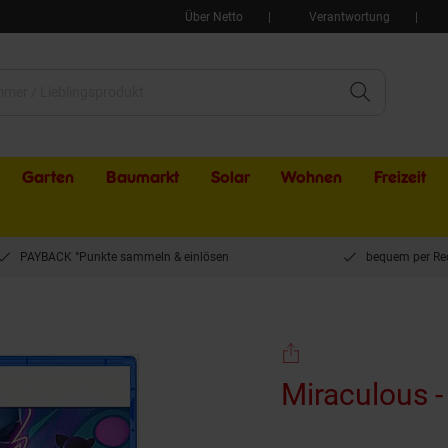
Über Netto
Verantwortung
Garten
Baumarkt
Solar
Wohnen
Freizeit
PAYBACK °Punkte sammeln & einlösen
bequem per Re
ise of the Sphinx
Miraculous -