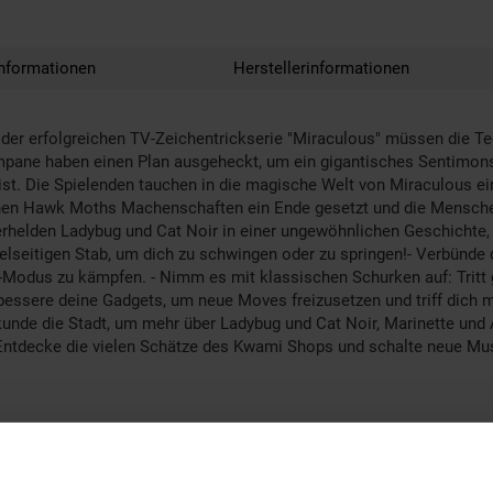
nformationen
Herstellerinformationen
er erfolgreichen TV-Zeichentrickserie "Miraculous" müssen die Tee
pane haben einen Plan ausgeheckt, um ein gigantisches Sentimonst
 ist. Die Spielenden tauchen in die magische Welt von Miraculous ei
nnen Hawk Moths Machenschaften ein Ende gesetzt und die Menschen
erhelden Ladybug und Cat Noir in einer ungewöhnlichen Geschichte, d
elseitigen Stab, um dich zu schwingen oder zu springen!- Verbünd
-Modus zu kämpfen. - Nimm es mit klassischen Schurken auf: Tritt
bessere deine Gadgets, um neue Moves freizusetzen und triff dich 
rkunde die Stadt, um mehr über Ladybug und Cat Noir, Marinette und 
ntdecke die vielen Schätze des Kwami Shops und schalte neue Mus