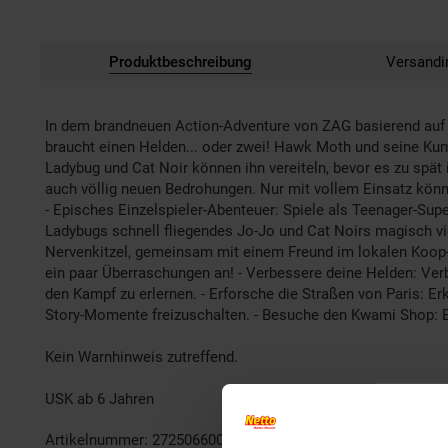
Produktbeschreibung
Versandi
In dem brandneuen Action-Adventure von ZAG basierend auf d
braucht einen Helden... oder zwei! Hawk Moth und seine Kum
Ladybug und Cat Noir können ihn vereiteln, bevor es zu spät
auch völlig neuen Bedrohungen. Nur mit vollem Einsatz kö
- Episches Einzelspieler-Abenteuer: Spiele als Teenager-Sup
Ladybugs schnell fliegendes Jo-Jo und Cat Noirs magisch vi
Nervenkitzel, gemeinsam mit einem Freund im lokalen Koop
ein paar Überraschungen an! - Verbessere deine Helden: Ver
den Kampf zu erlernen. - Erforsche die Straßen von Paris: E
Story-Momente freizuschalten. - Besuche den Kwami Shop: E
Kein Warnhinweis zutreffend.
USK ab 6 Jahren
Artikelnummer: 2725066000