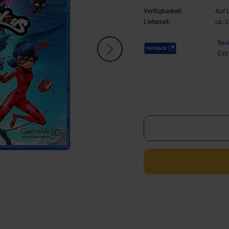
Verfügbarkeit:
Auf 
Lieferzeit:
ca. 
Payback Punkte
Bas
Ext