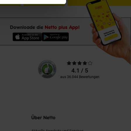
Downloade die
Netto plus App!
Unsere
Durchschnittliche
Kundenbewertungen
Bewertungen
4.1 / 5
aus 36.044 Bewertungen
Über Netto
Aktuelle Angebote und Services