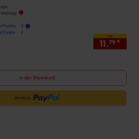
Lager
2 Werktage
is°Punkte:
5
ra°Punkte:
0
nur
11.
*
nur 1
79
In den Warenkorb