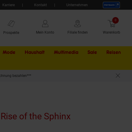
Karriere
Kontakt
Unternehmen
0
Artikel
Mein Konto
Filiale finden
Warenkorb
Prospekte
Mode
Haushalt
Multimedia
Sale
Externer Li
Reisen
chnung bezahlen***
 Rise of the Sphinx