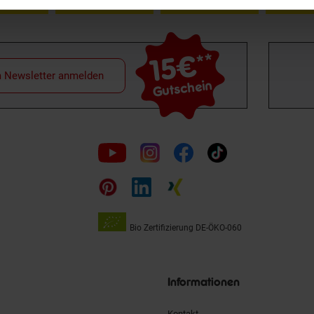
15€
**
m Newsletter anmelden
Gutschein
Folge
uns
auf
Bio Zertifizierung
DE-ÖKO-060
Unsere
Siegel
Informationen
Kontakt