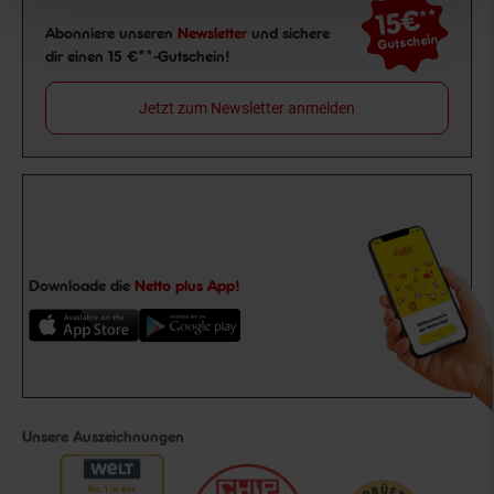
15€
**
Newsletter Anmeldung
Abonniere unseren
Newsletter
und sichere
Gutschein
dir einen 15 €**-Gutschein!
Jetzt zum Newsletter anmelden
Downloade die
Netto plus App!
Unsere Auszeichnungen