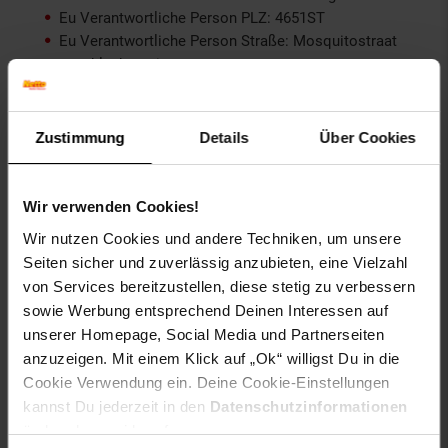
Eu Verantwortliche Person PLZ: 4651ST
Eu Verantwortliche Person Straße: Mosquitostraat
geschlecht: unisex
Gewählte Variante:
Zustimmung
Details
Über Cookies
Farbe: Rot
Größe: OneSize
Wir verwenden Cookies!
Artikelnummer: 2697896000
EAN: 8445484137262
Wir nutzen Cookies und andere Techniken, um unsere
Artikel gehört zur Kategorie:
Schulbedarf
Seiten sicher und zuverlässig anzubieten, eine Vielzahl
von Services bereitzustellen, diese stetig zu verbessern
sowie Werbung entsprechend Deinen Interessen auf
unserer Homepage, Social Media und Partnerseiten
Versandinformationen
anzuzeigen. Mit einem Klick auf „Ok“ willigst Du in die
Cookie Verwendung ein. Deine Cookie-Einstellungen
kannst Du jederzeit in den
Datenschutzinformationen
Herstellerinformationen
ändern bzw. widerrufen.