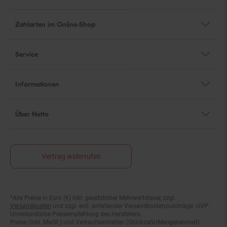
Zahlarten im Online-Shop
Service
Informationen
Über Netto
Vertrag widerrufen
*Alle Preise in Euro (€) inkl. gesetzlicher Mehrwertsteuer, zzgl.
Fußnoten
Versandkosten
und zzgl. evtl. anfallender Versandkostenzuschläge. UVP:
Unverbindliche Preisempfehlung des Herstellers.
Preise (inkl. MwSt.) und Verkaufseinheiten (Stückzahl/Mengeneinheit)
können im Online-Shop abweichen.