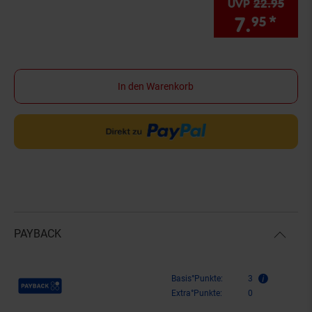
UVP
22.
95
UVP 
7.
*
Sie
95
In den Warenkorb
PAYBACK
Payback Punkte
Basis°Punkte:
3
Extra°Punkte:
0