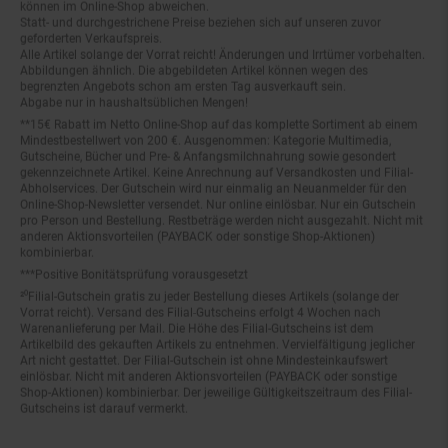
Statt- und durchgestrichene Preise beziehen sich auf unseren zuvor
geforderten Verkaufspreis.
Alle Artikel solange der Vorrat reicht! Änderungen und Irrtümer vorbehalten.
Abbildungen ähnlich. Die abgebildeten Artikel können wegen des
begrenzten Angebots schon am ersten Tag ausverkauft sein.
Abgabe nur in haushaltsüblichen Mengen!
**15€ Rabatt im Netto Online-Shop auf das komplette Sortiment ab einem
Mindestbestellwert von 200 €. Ausgenommen: Kategorie Multimedia,
Gutscheine, Bücher und Pre- & Anfangsmilchnahrung sowie gesondert
gekennzeichnete Artikel. Keine Anrechnung auf Versandkosten und Filial-
Abholservices. Der Gutschein wird nur einmalig an Neuanmelder für den
Online-Shop-Newsletter versendet. Nur online einlösbar. Nur ein Gutschein
pro Person und Bestellung. Restbeträge werden nicht ausgezahlt. Nicht mit
anderen Aktionsvorteilen (PAYBACK oder sonstige Shop-Aktionen)
kombinierbar.
***Positive Bonitätsprüfung vorausgesetzt
²⁰Filial-Gutschein gratis zu jeder Bestellung dieses Artikels (solange der
Vorrat reicht). Versand des Filial-Gutscheins erfolgt 4 Wochen nach
Warenanlieferung per Mail. Die Höhe des Filial-Gutscheins ist dem
Artikelbild des gekauften Artikels zu entnehmen. Vervielfältigung jeglicher
Art nicht gestattet. Der Filial-Gutschein ist ohne Mindesteinkaufswert
einlösbar. Nicht mit anderen Aktionsvorteilen (PAYBACK oder sonstige
Shop-Aktionen) kombinierbar. Der jeweilige Gültigkeitszeitraum des Filial-
Gutscheins ist darauf vermerkt.