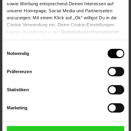
sowie Werbung entsprechend Deinen Interessen auf
unserer Homepage, Social Media und Partnerseiten
Artikelnummer: 2818260000
anzuzeigen. Mit einem Klick auf „Ok“ willigst Du in die
EAN: 4047125743043
Cookie Verwendung ein. Deine Cookie-Einstellungen
Artikel gehört zur Kategorie:
Fritteusen
kannst Du jederzeit in den
Datenschutzinformationen
ändern bzw. widerrufen.
Einwilligungsauswahl
Versandinformationen
Notwendig
Präferenzen
Herstellerinformationen
Statistiken
Altgeräterücknahme
Marketing
Fußzeile
Weitere Online-Angebote