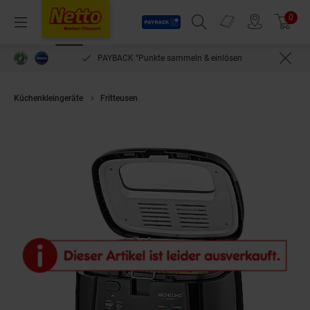
Payback
Prospekte
0
Arti
Menü
Suchfeld einblenden
Filiale finden
Warenkorb
PAYBACK °Punkte sammeln & einlösen
Küchenkleingeräte
Fritteusen
Michelino Fritteuse 2,5 Liter 1800W Schw