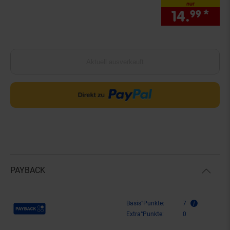
nur
14.
*
nur
99
Aktuell ausverkauft
PAYBACK
Payback Punkte
Basis°Punkte:
7
Extra°Punkte:
0