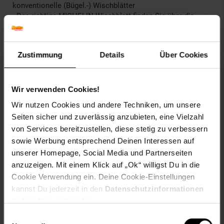
konventionelle (Bügel.-) Wischblätter
· Das richtige MICHELIN Wischblatt finden Sie über die
abgebildete Verwendungsliste oder Sie scannen den QR
Code aus dieser Liste. Alternativ das bisherige Wischblatts
messen und dann das passende Wischblatt für Fahrer und
Zustimmung
Details
Über Cookies
Beifahrerseite aussuchen.
Wir verwenden Cookies!
Artikelnummer: 2390840000
Wir nutzen Cookies und andere Techniken, um unsere
EAN: 4251650300361
Seiten sicher und zuverlässig anzubieten, eine Vielzahl
Artikel gehört zur Kategorie:
Autopflege
von Services bereitzustellen, diese stetig zu verbessern
sowie Werbung entsprechend Deinen Interessen auf
unserer Homepage, Social Media und Partnerseiten
anzuzeigen. Mit einem Klick auf „Ok“ willigst Du in die
Versandinformationen
Cookie Verwendung ein. Deine Cookie-Einstellungen
kannst Du jederzeit in den
Datenschutzinformationen
Herstellerinformationen
ändern bzw. widerrufen.
Einwilligungsauswahl