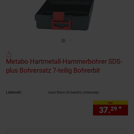
Metabo Hartmetall-Hammerbohrer SDS-
plus Bohrersatz 7-teilig Bohrerbit
(Produkt ak
Lieferzeit:
neue Ware ist bereits unterwegs
nur
37.
*
nur
29