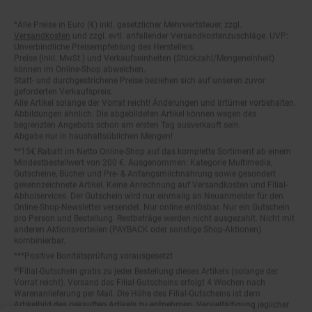
*Alle Preise in Euro (€) inkl. gesetzlicher Mehrwertsteuer, zzgl.
Fußnoten
Versandkosten
und zzgl. evtl. anfallender Versandkostenzuschläge. UVP:
Unverbindliche Preisempfehlung des Herstellers.
Preise (inkl. MwSt.) und Verkaufseinheiten (Stückzahl/Mengeneinheit)
können im Online-Shop abweichen.
Statt- und durchgestrichene Preise beziehen sich auf unseren zuvor
geforderten Verkaufspreis.
Alle Artikel solange der Vorrat reicht! Änderungen und Irrtümer vorbehalten.
Abbildungen ähnlich. Die abgebildeten Artikel können wegen des
begrenzten Angebots schon am ersten Tag ausverkauft sein.
Abgabe nur in haushaltsüblichen Mengen!
**15€ Rabatt im Netto Online-Shop auf das komplette Sortiment ab einem
Mindestbestellwert von 200 €. Ausgenommen: Kategorie Multimedia,
Gutscheine, Bücher und Pre- & Anfangsmilchnahrung sowie gesondert
gekennzeichnete Artikel. Keine Anrechnung auf Versandkosten und Filial-
Abholservices. Der Gutschein wird nur einmalig an Neuanmelder für den
Online-Shop-Newsletter versendet. Nur online einlösbar. Nur ein Gutschein
pro Person und Bestellung. Restbeträge werden nicht ausgezahlt. Nicht mit
anderen Aktionsvorteilen (PAYBACK oder sonstige Shop-Aktionen)
kombinierbar.
***Positive Bonitätsprüfung vorausgesetzt
²⁰Filial-Gutschein gratis zu jeder Bestellung dieses Artikels (solange der
Vorrat reicht). Versand des Filial-Gutscheins erfolgt 4 Wochen nach
Warenanlieferung per Mail. Die Höhe des Filial-Gutscheins ist dem
Artikelbild des gekauften Artikels zu entnehmen. Vervielfältigung jeglicher
Art nicht gestattet. Der Filial-Gutschein ist ohne Mindesteinkaufswert