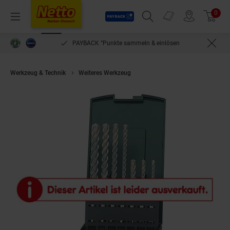
Payback
Prospekte
0
Arti
Menü
Suchfeld einblenden
Filiale finden
Warenkorb
PAYBACK °Punkte sammeln & einlösen
Werkzeug & Technik
Weiteres Werkzeug
Metabo Hartmetall-Hammerbohre