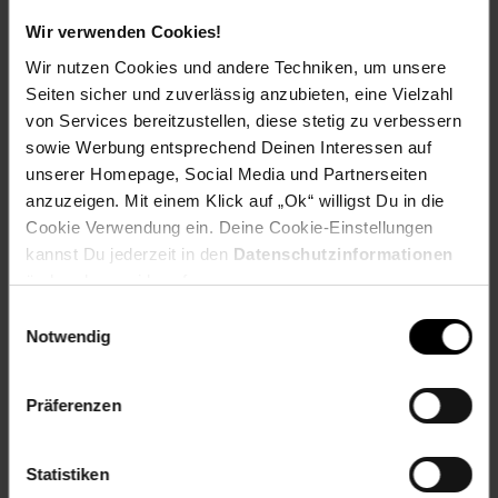
Wir verwenden Cookies!
Versandinformationen
Wir nutzen Cookies und andere Techniken, um unsere
Seiten sicher und zuverlässig anzubieten, eine Vielzahl
Herstellerinformationen
von Services bereitzustellen, diese stetig zu verbessern
sowie Werbung entsprechend Deinen Interessen auf
unserer Homepage, Social Media und Partnerseiten
Fußzeile
Weitere Online-Angebote
anzuzeigen. Mit einem Klick auf „Ok“ willigst Du in die
Cookie Verwendung ein. Deine Cookie-Einstellungen
kannst Du jederzeit in den
Datenschutzinformationen
Netto Reisen
TV-Shop
Weinwelt
ändern bzw. widerrufen.
Einwilligungsauswahl
Notwendig
Präferenzen
Rezeptwelt
NettoKOM
Karriere
Statistiken