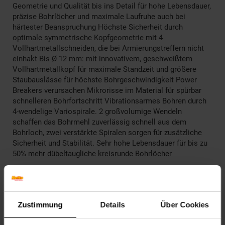
Geometrie und Qualität bis ins Detail für hohe Lebensdauer,
präzise Bohrlöcher und maximale Laufruhe auch bei
härtester Beanspruchung Höchste Sicherheit durch
optimale symmetrische Kopfgeometrie mit 4
Vollhartmetallschneiden, die bei Armierungstreffern nicht
einhakt Bis Ø 12 mm: mit innovativem, geschweißtem
Vollhartmetallkopf für maximale Standzeit und größere
Staubauslässe für höchste Bohrgeschwindigkeit Power
Breakers verursachen Mikrorisse im Material für spürbar
schnelleren Bohrfortschritt Vibrationsarmes Bohren durch
4-wendelige Variospirale. 2 großvolumige Wendeln
schaffen das Bohrmehl zuverlässig schnell aus dem
Bohrloch, zwei verstärkte Spiralen sorgen für zusätzliche
Sicherheit und Stabilität. Sehr hohe Lebensdauer für bis zu
50% mehr dübeltaugliche kreisrunde Bohrlöcher
Artikelnummer: 2807193000
EAN: 4007430210005
Artikel gehört zur Kategorie:
Weiteres Werkzeug
Zustimmung
Details
Über Cookies