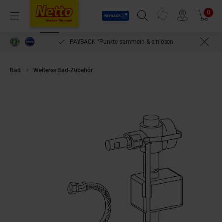
Payback
Prospekte
0
Arti
Menü
Suchfeld einblenden
Filiale finden
Warenkorb
PAYBACK °Punkte sammeln & einlösen
Bad
Weiteres Bad-Zubehör
MEPA Ersatzset UPSK SC R11 Füllventil mit