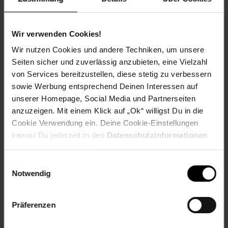
Wir verwenden Cookies!
Versandinformationen
Wir nutzen Cookies und andere Techniken, um unsere
Seiten sicher und zuverlässig anzubieten, eine Vielzahl
Herstellerinformationen
von Services bereitzustellen, diese stetig zu verbessern
sowie Werbung entsprechend Deinen Interessen auf
unserer Homepage, Social Media und Partnerseiten
anzuzeigen. Mit einem Klick auf „Ok“ willigst Du in die
Cookie Verwendung ein. Deine Cookie-Einstellungen
Fußzeile
Weitere Online-Angebote
kannst Du jederzeit in den
Datenschutzinformationen
ändern bzw. widerrufen.
Netto Reisen
TV-Shop
Weinwelt
Einwilligungsauswahl
Notwendig
Präferenzen