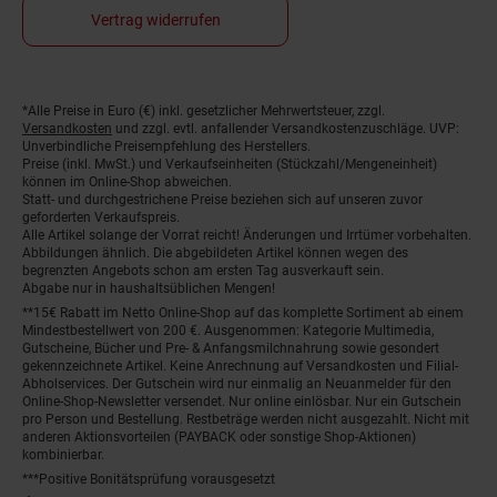
Vertrag widerrufen
*Alle Preise in Euro (€) inkl. gesetzlicher Mehrwertsteuer, zzgl.
Fußnoten
Versandkosten
und zzgl. evtl. anfallender Versandkostenzuschläge. UVP:
Unverbindliche Preisempfehlung des Herstellers.
Preise (inkl. MwSt.) und Verkaufseinheiten (Stückzahl/Mengeneinheit)
können im Online-Shop abweichen.
Statt- und durchgestrichene Preise beziehen sich auf unseren zuvor
geforderten Verkaufspreis.
Alle Artikel solange der Vorrat reicht! Änderungen und Irrtümer vorbehalten.
Abbildungen ähnlich. Die abgebildeten Artikel können wegen des
begrenzten Angebots schon am ersten Tag ausverkauft sein.
Abgabe nur in haushaltsüblichen Mengen!
**15€ Rabatt im Netto Online-Shop auf das komplette Sortiment ab einem
Mindestbestellwert von 200 €. Ausgenommen: Kategorie Multimedia,
Gutscheine, Bücher und Pre- & Anfangsmilchnahrung sowie gesondert
gekennzeichnete Artikel. Keine Anrechnung auf Versandkosten und Filial-
Abholservices. Der Gutschein wird nur einmalig an Neuanmelder für den
Online-Shop-Newsletter versendet. Nur online einlösbar. Nur ein Gutschein
pro Person und Bestellung. Restbeträge werden nicht ausgezahlt. Nicht mit
anderen Aktionsvorteilen (PAYBACK oder sonstige Shop-Aktionen)
kombinierbar.
***Positive Bonitätsprüfung vorausgesetzt