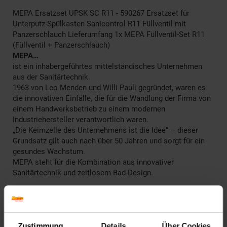
MEPA Ersatzset UPSK SC R11 - 590267 Ersatzset für
Unterputz-Spülkasten Sanicontrol R11 Füllventil mit
Panzerschlauch Lieferumfang 1x MEPA Füllventil-Set R11
(Füllventil + Panzerschlauch)
MEPA…
ist ein inhabergeführtes mittelständisches Unternehmen
aus der Sanitärtechnik.
1963 von Leo Menden und Willi Pauli gegründet, waren es
die innovativen Einfälle, die für die Wandlung der Firma von
einem Handwerksbetrieb zu einem modernen
Industriehersteller verantwortlich waren.
„Die Keimzelle des Unternehmens ist die Idee“ – dieser
Grundsatz gilt auch nach über 50 Jahren und sorgt für ein
gesundes Wachstum.
MEPA steht für die Kombination aus innovativer
Sanitärtechnik und zeitlosem Bad-Design.
Artikelnummer: 2807132000
EAN: 4027952023211
Artikel gehört zur Kategorie:
Weiteres Bad-Zubehör
Zustimmung
Details
Über Cookies