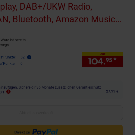
splay, DAB+/UKW Radio,
N, Bluetooth, Amazon Music,
ect, 2 x 6 W RMS)
(Produkt aktuell
Ware ist bereits
rwegs
nur
is°Punkte:
52
104.
*
nur 
95
ra°Punkte:
0
hinzufügen.
Sichere dir 36 Monate zusätzlichen Garantieschutz
27,99 €
Aktuell ausverkauft