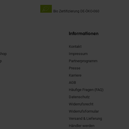
Bio Zertifizierung
DE-ÖKO-060
Unsere
Siegel
Informationen
Kontakt
Shop
Impressum
pp
Partnerprogramm
Presse
Karriere
AGB
Häufige Fragen (FAQ)
Datenschutz
Widerrufsrecht
Widerrufsformular
Versand & Lieferung
Händler werden