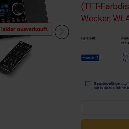
(TFT-Farbdi
Wecker, WLA
Spotify-Conn
Lieferzeit:
neue 
unte
Payback Punkte
Bas
Ext
Garantieverlängerung 
mit