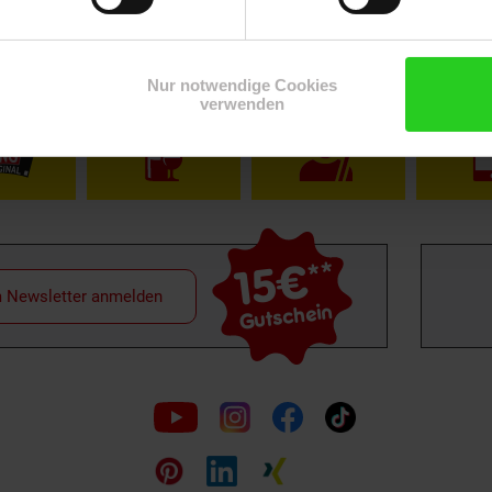
Shop
Weinwelt
Rezeptwelt
Net
Nur notwendige Cookies
verwenden
15€
**
m Newsletter anmelden
Gutschein
Folge
uns
auf