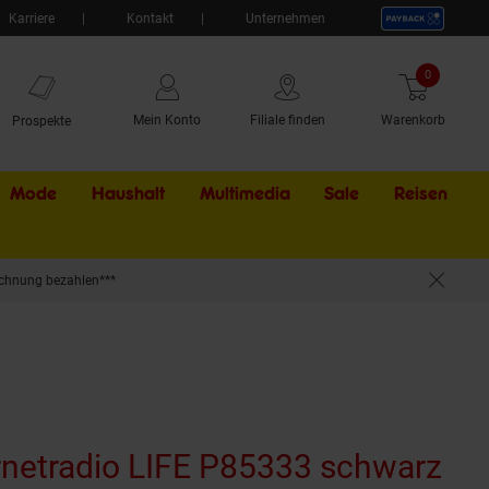
Karriere
Kontakt
Unternehmen
0
Artikel
Mein Konto
Filiale finden
Warenkorb
Prospekte
Mode
Haushalt
Multimedia
Sale
Externer Li
Reisen
chnung bezahlen***
Amazon Music, Spotify-Connect, 2 x 6 W RMS)
rnetradio LIFE P85333 schwarz