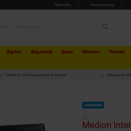
Über Netto
Verantwortung
Garten
Baumarkt
Solar
Wohnen
Freizeit
PAYBACK °Punkte sammeln & einlösen
bequem per Re
IFE P85333 schwarz (TFT-Farbdisplay, DAB+/UKW Radio, Wecker, WLAN, Bluetooth, 
Medion Inte