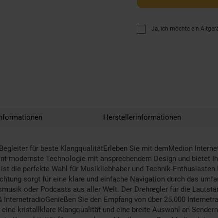
Ja, ich möchte ein Altger
nformationen
Herstellerinformationen
 Begleiter für beste KlangqualitätErleben Sie mit demMedion Inter
t modernste Technologie mit ansprechendem Design und bietet Ihnen
 ist die perfekte Wahl für Musikliebhaber und Technik-Enthusiaste
euchtung sorgt für eine klare und einfache Navigation durch das um
gsmusik oder Podcasts aus aller Welt. Der Drehregler für die Lauts
 InternetradioGenießen Sie den Empfang von über 25.000 Internetra
eine kristallklare Klangqualität und eine breite Auswahl an Sender