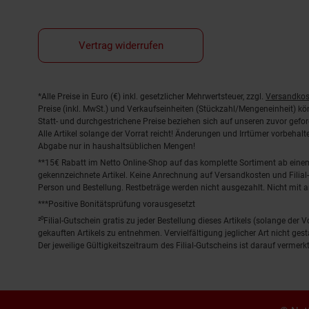
Vertrag widerrufen
Fußnoten
*Alle Preise in Euro (€) inkl. gesetzlicher Mehrwertsteuer, zzgl.
Versandkos
Preise (inkl. MwSt.) und Verkaufseinheiten (Stückzahl/Mengeneinheit) k
Statt- und durchgestrichene Preise beziehen sich auf unseren zuvor gefor
Alle Artikel solange der Vorrat reicht! Änderungen und Irrtümer vorbeha
Abgabe nur in haushaltsüblichen Mengen!
**15€ Rabatt im Netto Online-Shop auf das komplette Sortiment ab ein
gekennzeichnete Artikel. Keine Anrechnung auf Versandkosten und Filial-
Person und Bestellung. Restbeträge werden nicht ausgezahlt. Nicht mit 
***Positive Bonitätsprüfung vorausgesetzt
²⁰Filial-Gutschein gratis zu jeder Bestellung dieses Artikels (solange der
gekauften Artikels zu entnehmen. Vervielfältigung jeglicher Art nicht ge
Der jeweilige Gültigkeitszeitraum des Filial-Gutscheins ist darauf vermerkt