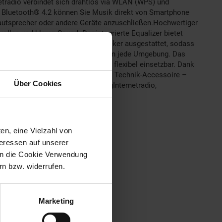
tradio verbindet sich drahtlos via WLAN (WPS) und
k Bluetooth® 4.2 können Sie Musik direkt von Smartphone
Lautsprecher oder andere Geräte anzuschließen.Hochwertiger
ollen und klaren Sound. Der integrierte Equalizer bietet
 Das Gerät ist zudem mit einem Wecker ausgestattet, sodass
0 x 113 x 141 mm passt perfekt in jede Umgebung. Das
rom aus Gleichstrom und ist somit flexibel einsetzbar. Dank
tunden zu Hause oder als stilvolles Technik-Accessoire –
Über Cookies
endes Klangerlebnis.LieferumfangInternetradio,
en, eine Vielzahl von
teressen auf unserer
 in die Cookie Verwendung
n bzw. widerrufen.
Marketing