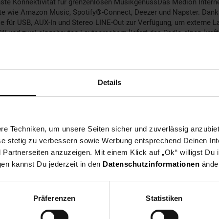
nste Konnektivität für grenzenlosen MusikgenussDas Medion Interne
enste wie Amazon Music, Spotify®-Connect, Deezer und Napster. Dan
se für USB, AUX-In und Stereo LINE-Out zur Verfügung, um externe 
W und zwei eingebauten Lautsprechern liefert das Radio einen kraftv
ass Sie den Sound individuell an Ihren Geschmack anpassen können.
modernes DesignDas schlanke, schwarze Gehäuse mit den Maßen 29
ass Sie es bequem aus der Ferne steuern können. Es arbeitet mit St
g ist das Radio stets einsatzbereit.Ob für den Alltag, entspannte S
Details
 Technik mit einfachem Bedienkomfort und sorgt für ein beeindruck
e Techniken, um unsere Seiten sicher und zuverlässig anzubiet
ese stetig zu verbessern sowie Werbung entsprechend Deinen In
artnerseiten anzuzeigen. Mit einem Klick auf „Ok“ willigst Du
gen kannst Du jederzeit in den
Datenschutzinformationen
änder
Präferenzen
Statistiken