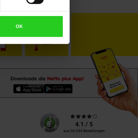
toKOM
Karriere
OK
Downloade die
Netto plus App!
Unsere
Durchschnittliche
Kundenbewertungen
Bewertungen
4.1 / 5
aus 36.044 Bewertungen