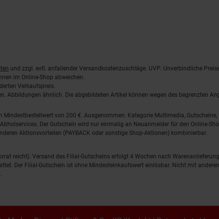
ten
und zzgl. evtl. anfallender Versandkostenzuschläge. UVP: Unverbindliche Preis
önnen im Online-Shop abweichen.
derten Verkaufspreis.
lten. Abbildungen ähnlich. Die abgebildeten Artikel können wegen des begrenzten A
em Mindestbestellwert von 200 €. Ausgenommen: Kategorie Multimedia, Gutscheine
Abholservices. Der Gutschein wird nur einmalig an Neuanmelder für den Online-Shop
anderen Aktionsvorteilen (PAYBACK oder sonstige Shop-Aktionen) kombinierbar.
 Vorrat reicht). Versand des Filial-Gutscheins erfolgt 4 Wochen nach Warenanlieferung
stattet. Der Filial-Gutschein ist ohne Mindesteinkaufswert einlösbar. Nicht mit and
.