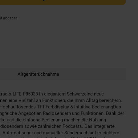
ät abgeben.
Altgeräterücknahme
netradio LIFE P85333 in elegantem Schwarzeine neue
 eine Vielzahl an Funktionen, die Ihren Alltag bereichern.
n.Hochauflösendes TFT-Farbdisplay & intuitive BedienungDas
fangreiche Angebot an Radiosendern und Funktionen. Dank der
tärke und die einfache Bedienung machen die Nutzung
diosendern sowie zahlreichen Podcasts. Das integrierte
n. Automatischer und manueller Sendersuchlauf erleichtern