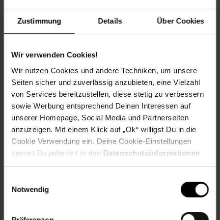
Die Fahrräder werden zu 90% fertig montiert geliefert, eine
fahrfertige Endmontage ist von einer fachkundigen Person
Zustimmung
Details
Über Cookies
auszuführen.
Bitte lesen Sie unbedingt vorher die Bedienungsanleitung.
Batt-Reg.-Nr. DE: 35726610
Wir verwenden Cookies!
Farbe: creme
Wir nutzen Cookies und andere Techniken, um unsere
Gewicht: 16,5 kg
Seiten sicher und zuverlässig anzubieten, eine Vielzahl
Größe: 26 Zoll
von Services bereitzustellen, diese stetig zu verbessern
Nutzungsbereich: innerhalb der StVZO
sowie Werbung entsprechend Deinen Interessen auf
ProdSV Land: Italy
unserer Homepage, Social Media und Partnerseiten
ProdSV PLZ: 47521
anzuzeigen. Mit einem Klick auf „Ok“ willigst Du in die
ProdSV Hausnummer: 1671/73/75
Cookie Verwendung ein. Deine Cookie-Einstellungen
ProdSV Ort: Cesena (FC)
kannst Du jederzeit in den
Datenschutzinformationen
ProdSV Straße: via Emilia Levante
ändern bzw. widerrufen.
ProductSafety - Phone: +39 0547 300364
Zulässiges Gesamtgewicht: 120kg
Einwilligungsauswahl
productSafety Address: Via Emilia Levante 1671 -
Notwendig
47521 Cesena (FC) - Italy
productSafety Email: info@mbmbike.it
productSafety Name: Mbm Cicli Srl
Präferenzen