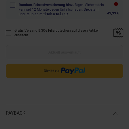
Rundum-Fahrradversicherung hinzufügen.
Sichere dein
Fahrrad 12 Monate gegen Unfallschäden, Diebstahl
49,99 €
und Raub ab mit
Gratis Versand & 30€ Filialgutschein auf diesen Artikel
Promotion "Gratis Versand &amp; 30€ Filialgutschein auf diesen Artikel 
erhalten!
Aktuell ausverkauft
PAYBACK