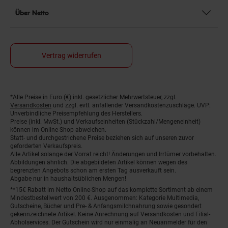
Über Netto
Vertrag widerrufen
*Alle Preise in Euro (€) inkl. gesetzlicher Mehrwertsteuer, zzgl.
Fußnoten
Versandkosten
und zzgl. evtl. anfallender Versandkostenzuschläge. UVP:
Unverbindliche Preisempfehlung des Herstellers.
Preise (inkl. MwSt.) und Verkaufseinheiten (Stückzahl/Mengeneinheit)
können im Online-Shop abweichen.
Statt- und durchgestrichene Preise beziehen sich auf unseren zuvor
geforderten Verkaufspreis.
Alle Artikel solange der Vorrat reicht! Änderungen und Irrtümer vorbehalten.
Abbildungen ähnlich. Die abgebildeten Artikel können wegen des
begrenzten Angebots schon am ersten Tag ausverkauft sein.
Abgabe nur in haushaltsüblichen Mengen!
**15€ Rabatt im Netto Online-Shop auf das komplette Sortiment ab einem
Mindestbestellwert von 200 €. Ausgenommen: Kategorie Multimedia,
Gutscheine, Bücher und Pre- & Anfangsmilchnahrung sowie gesondert
gekennzeichnete Artikel. Keine Anrechnung auf Versandkosten und Filial-
Abholservices. Der Gutschein wird nur einmalig an Neuanmelder für den