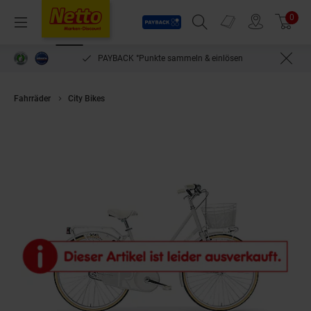
Payback
Prospekte
0
Arti
Menü
Suchfeld einblenden
Filiale finden
Warenkorb
PAYBACK °Punkte sammeln & einlösen
Fahrräder
City Bikes
MBM Retrofahrrad 26" Riviera Woman