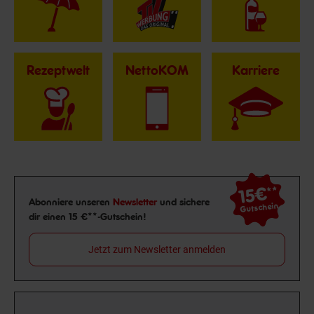
Rezeptwelt
NettoKOM
Karriere
15€
**
Newsletter Anmeldung
Abonniere unseren
Newsletter
und sichere
Gutschein
dir einen 15 €**-Gutschein!
Jetzt zum Newsletter anmelden