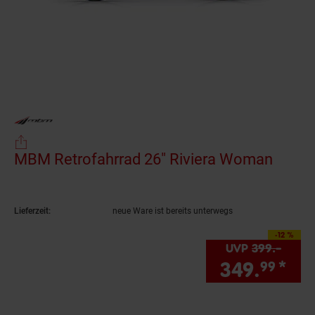
MBM Retrofahrrad 26" Riviera Woman
(Produ
Lieferzeit:
neue Ware ist bereits unterwegs
-12 %
Sie Sparen 12 Prozent,
UVP
399.–
UVP :
349.
*
Sie
99