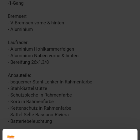
-1-Gang
Bremsen:
- V-Bremsen vorne & hinten
- Aluminium
Laufräder:
- Aluminium Hohlkammerfelgen
- Aluminium Naben vorne & hinten
- Bereifung 26x1,3/8
Anbauteile:
- bequemer Stahl-Lenker in Rahmenfarbe
- Stahl-Sattelstütze
- Schutzbleche in Rahmenfarbe
- Korb in Rahmenfarbe
- Kettenschutz in Rahmenfarbe
- Sattel Selle Bassano Riviera
- Batteriebeleuchtung