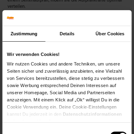
verteilen.
Der RodiFix R i-Size wächst dank der höhenverstellbaren
Kopfstütze und Rückenlehne mit deinem Kind mit und
garantiert immer die beste Passform. Die Polsterung sorgt
Zustimmung
Details
Über Cookies
auch auf langen Fahrten für ein angenehmes Sitzgefühl –
perfekt für kleine Entdecker.
Wir verwenden Cookies!
Technische Details
Wir nutzen Cookies und andere Techniken, um unsere
Altersempfehlung:
3 bis 12 Jahre.
Seiten sicher und zuverlässig anzubieten, eine Vielzahl
Belastbarkeit:
Bis 36 kg.
von Services bereitzustellen, diese stetig zu verbessern
Maße:
49 cm (Breite) x 72 cm (Höhe) x 44 cm (Länge).
sowie Werbung entsprechend Deinen Interessen auf
Gewicht:
5,7 kg.
Farbvarianten:
Schwarz.
unserer Homepage, Social Media und Partnerseiten
Material:
Hochwertiger Kunststoff und Polyester.
anzuzeigen. Mit einem Klick auf „Ok“ willigst Du in die
Cookie Verwendung ein. Deine Cookie-Einstellungen
Fazit
kannst Du jederzeit in den
Datenschutzinformationen
ändern bzw. widerrufen.
Mit dem Maxi Cosi RodiFix R I-Size erhältst du einen
leistungsstarken und sicheren Kindersitz, der sich perfekt
Einwilligungsauswahl