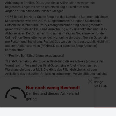
Abbildungen ähnlich. Die abgebildeten Artikel können wegen des
begrenzten Angebots schon am ersten Tag ausverkauft sein.
Abgabe nur in haushaltsüblichen Mengen!
**15€ Rabatt im Netto Online-Shop auf das komplette Sortiment ab einem
Mindestbestellwert von 200 €. Ausgenommen: Kategorie Multimedia,
Gutscheine, Bücher und Pre- & Anfangsmilchnahrung sowie gesondert
gekennzeichnete Artikel. Keine Anrechnung auf Versandkosten und Filial-
Abholservices. Der Gutschein wird nur einmalig an Neuanmelder für den
Online-Shop-Newsletter versendet. Nur online einlösbar. Nur ein Gutschein
pro Person und Bestellung. Restbeträge werden nicht ausgezahlt. Nicht mit
anderen Aktionsvorteilen (PAYBACK oder sonstige Shop-Aktionen)
kombinierbar.
***Positive Bonitätsprüfung vorausgesetzt
²⁰Filial-Gutschein gratis zu jeder Bestellung dieses Artikels (solange der
Vorrat reicht). Versand des Filial-Gutscheins erfolgt 4 Wochen nach
Warenanlieferung per Mail. Die Höhe des Filial-Gutscheins ist dem
Artikelbild des gekauften Artikels zu entnehmen. Vervielfältigung jeglicher
Art nicht gestattet. Der Filial-Gutschein ist ohne Mindesteinkaufswert
einlösbar. Nicht mit anderen Aktionsvorteilen (PAYBACK oder sonstige
Fenster schliess
Shop-Aktionen) kombinierbar. Der jeweilige Gültigkeitszeitraum des Filial-
Nur noch wenig Bestand!
Gutscheins ist darauf vermerkt.
Der Bestand dieses Artikels ist
gering.
© Netto Marken-Discount Stiftung & Co. KG |