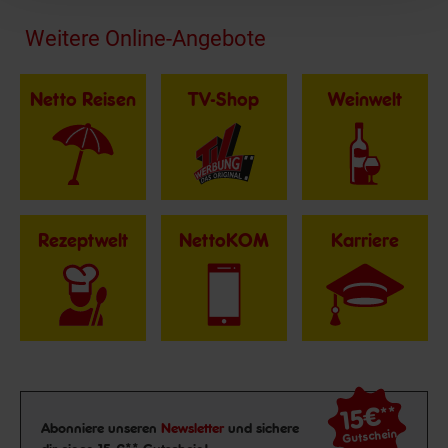
Fußzeile
Weitere Online-Angebote
Netto Reisen
TV-Shop
Weinwelt
Rezeptwelt
NettoKOM
Karriere
15€
**
Newsletter Anmeldung
Abonniere unseren
Newsletter
und sichere
Gutschein