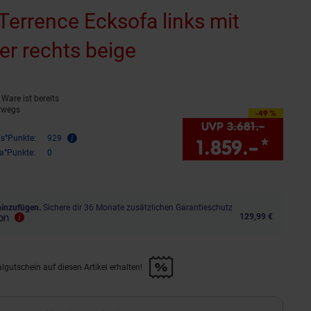
errence Ecksofa links mit
zer rechts beige
(Produkt aktuell au
Ware ist bereits
rwegs
-49 %
Sie Sparen 49 Prozent,
UVP
3.681.–
UVP : 3
is°Punkte:
929
1.859.–
*
Sie 
ra°Punkte:
0
hinzufügen.
Sichere dir 36 Monate zusätzlichen Garantieschutz
129,99 €
lgutschein auf diesen Artikel erhalten!
d &amp; 30€ Filialgutschein auf diesen Artikel erhalten!" anwenden