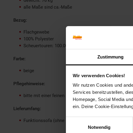
Gewicht: 76 kg
alle Maße sind ca.-Maße
Bezug:
Flachgewebe
100% Polyester
Scheuertouren: 100.000, Pilling: 4-5, Lichtechtheit: 5, R
Zustimmung
Farbe:
beige
Wir verwenden Cookies!
Pflegehinweise:
Wir nutzen Cookies und ander
Services bereitzustellen, di
bitte mit einer feinen Polsterdüse leicht absaugen
Homepage, Social Media und P
ein. Deine Cookie-Einstellun
Lieferumfang:
Einwilligungsauswahl
Funktionssofa (ohne Dekoration und weiter gezeigte M
Notwendig