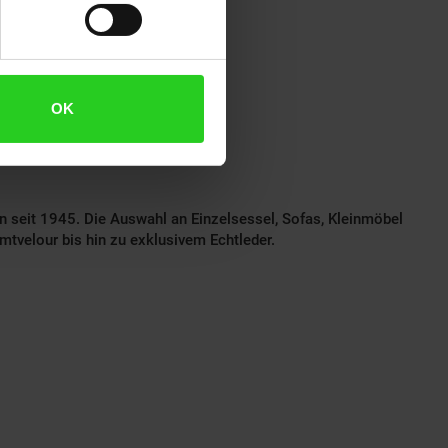
OK
ung abweichen.
 seit 1945. Die Auswahl an Einzelsessel, Sofas, Kleinmöbel
tvelour bis hin zu exklusivem Echtleder.