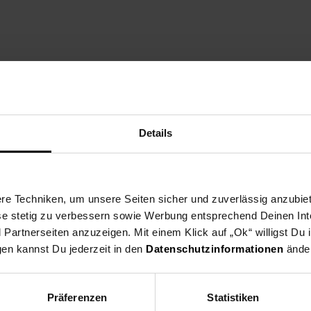
eibechtheit: trocken 4-5, nass 4
Details
e Techniken, um unsere Seiten sicher und zuverlässig anzubiet
ese stetig zu verbessern sowie Werbung entsprechend Deinen In
artnerseiten anzuzeigen. Mit einem Klick auf „Ok“ willigst Du
gen kannst Du jederzeit in den
Datenschutzinformationen
änder
öbel)
Präferenzen
Statistiken