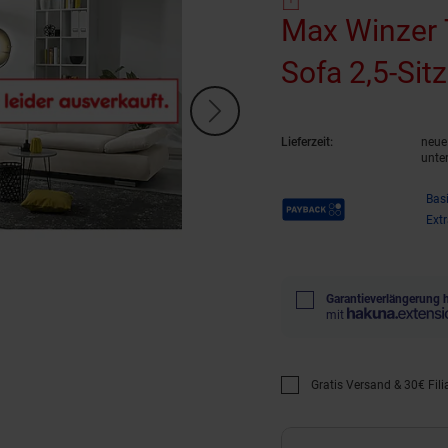
Max Winzer T
Sofa 2,5-Sit
Lieferzeit:
neue 
unte
Payback Punkte
Bas
Ext
Garantieverlängerung 
mit
Gratis Versand & 30€ Filia
Promotion "Gratis Versan