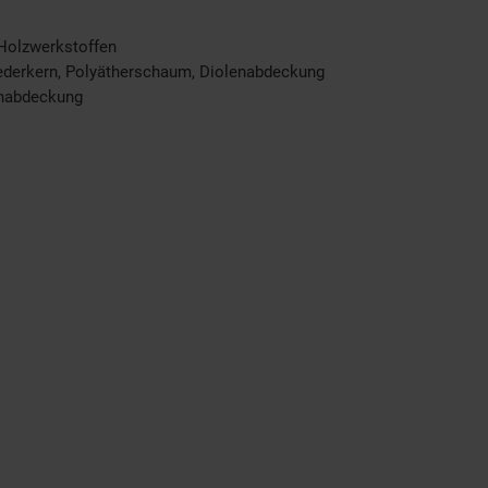
 Holzwerkstoffen
ederkern, Polyätherschaum, Diolenabdeckung
enabdeckung