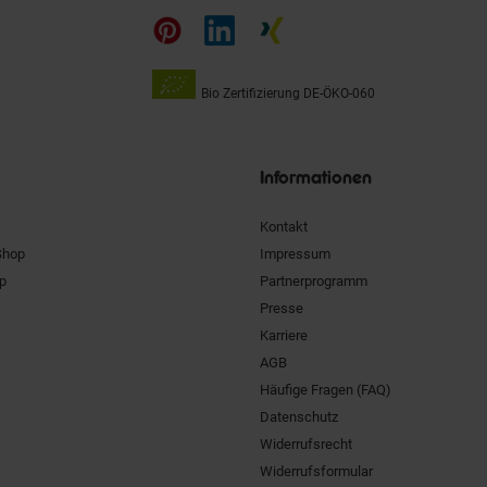
auf
Bio Zertifizierung
DE-ÖKO-060
Unsere
Siegel
Informationen
Kontakt
Shop
Impressum
pp
Partnerprogramm
Presse
Karriere
AGB
Häufige Fragen (FAQ)
Datenschutz
Widerrufsrecht
Widerrufsformular