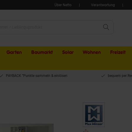
Über Netto
Verantwortung
Garten
Baumarkt
Solar
Wohnen
Freizeit
PAYBACK °Punkte sammeln & einlösen
bequem per Re
zer Terrence Ecksofa links mit Sofa 2,5-Sitzer rechts beige