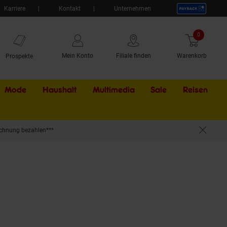
Karriere
Kontakt
Unternehmen
0
Artikel
Mein Konto
Filiale finden
Warenkorb
Prospekte
Mode
Haushalt
Multimedia
Sale
Externer Li
Reisen
chnung bezahlen***