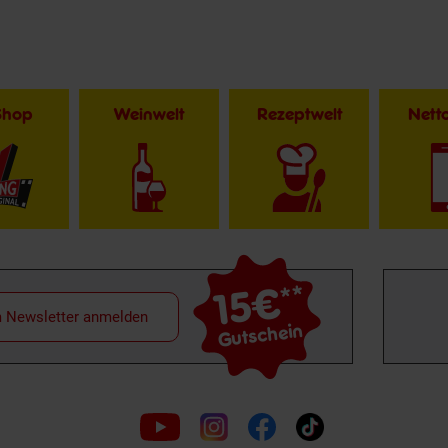
Shop
Weinwelt
Rezeptwelt
Net
15€
**
m Newsletter anmelden
Gutschein
Folge
uns