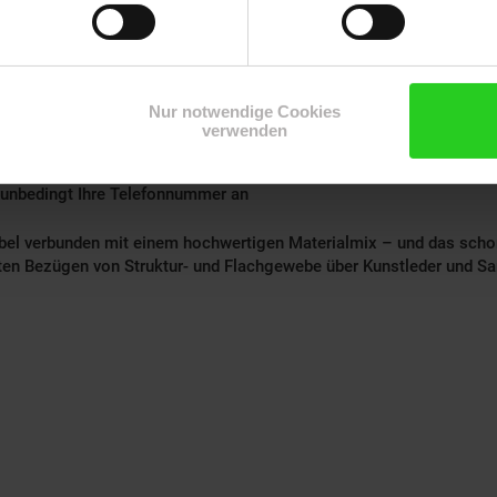
Nur notwendige Cookies
verwenden
tt handelt. Somit kann die Platzierung der Streifen von der Abbild
g unbedingt Ihre Telefonnummer an
el verbunden mit einem hochwertigen Materialmix – und das schon
ten Bezügen von Struktur- und Flachgewebe über Kunstleder und Sam