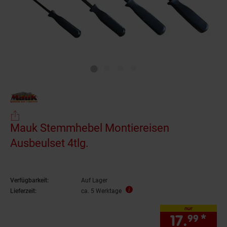
Mauk Stemmhebel Montiereisen
Ausbeulset 4tlg.
Verfügbarkeit:
Auf Lager
Lieferzeit:
ca. 5 Werktage
nur
17.
*
nur
99