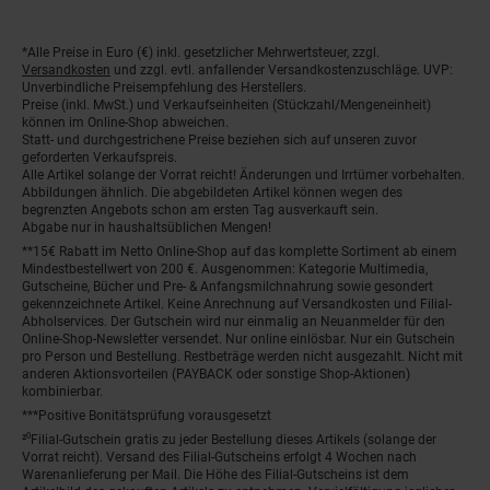
*Alle Preise in Euro (€) inkl. gesetzlicher Mehrwertsteuer, zzgl.
Fußnoten
Versandkosten
und zzgl. evtl. anfallender Versandkostenzuschläge. UVP:
Unverbindliche Preisempfehlung des Herstellers.
Preise (inkl. MwSt.) und Verkaufseinheiten (Stückzahl/Mengeneinheit)
können im Online-Shop abweichen.
Statt- und durchgestrichene Preise beziehen sich auf unseren zuvor
geforderten Verkaufspreis.
Alle Artikel solange der Vorrat reicht! Änderungen und Irrtümer vorbehalten.
Abbildungen ähnlich. Die abgebildeten Artikel können wegen des
begrenzten Angebots schon am ersten Tag ausverkauft sein.
Abgabe nur in haushaltsüblichen Mengen!
**15€ Rabatt im Netto Online-Shop auf das komplette Sortiment ab einem
Mindestbestellwert von 200 €. Ausgenommen: Kategorie Multimedia,
Gutscheine, Bücher und Pre- & Anfangsmilchnahrung sowie gesondert
gekennzeichnete Artikel. Keine Anrechnung auf Versandkosten und Filial-
Abholservices. Der Gutschein wird nur einmalig an Neuanmelder für den
Online-Shop-Newsletter versendet. Nur online einlösbar. Nur ein Gutschein
pro Person und Bestellung. Restbeträge werden nicht ausgezahlt. Nicht mit
anderen Aktionsvorteilen (PAYBACK oder sonstige Shop-Aktionen)
kombinierbar.
***Positive Bonitätsprüfung vorausgesetzt
²⁰Filial-Gutschein gratis zu jeder Bestellung dieses Artikels (solange der
Vorrat reicht). Versand des Filial-Gutscheins erfolgt 4 Wochen nach
Warenanlieferung per Mail. Die Höhe des Filial-Gutscheins ist dem