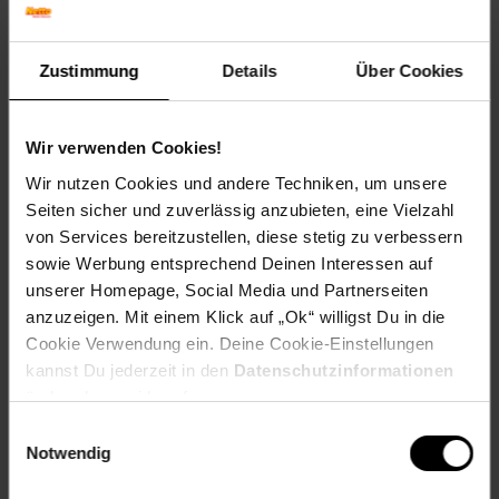
Versandinformationen
Zustimmung
Details
Über Cookies
Herstellerinformationen
Wir verwenden Cookies!
Wir nutzen Cookies und andere Techniken, um unsere
Seiten sicher und zuverlässig anzubieten, eine Vielzahl
Fußzeile
Weitere Online-Angebote
von Services bereitzustellen, diese stetig zu verbessern
sowie Werbung entsprechend Deinen Interessen auf
unserer Homepage, Social Media und Partnerseiten
Netto Reisen
TV-Shop
Weinwelt
anzuzeigen. Mit einem Klick auf „Ok“ willigst Du in die
Cookie Verwendung ein. Deine Cookie-Einstellungen
kannst Du jederzeit in den
Datenschutzinformationen
ändern bzw. widerrufen.
Einwilligungsauswahl
Rezeptwelt
NettoKOM
Karriere
Notwendig