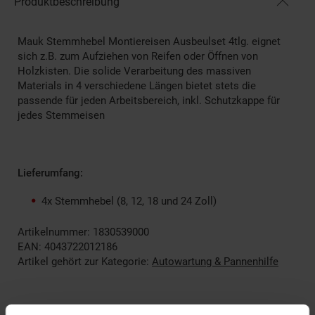
Produktbeschreibung
Mauk Stemmhebel Montiereisen Ausbeulset 4tlg. eignet
sich z.B. zum Aufziehen von Reifen oder Öffnen von
Holzkisten. Die solide Verarbeitung des massiven
Materials in 4 verschiedene Längen bietet stets die
passende für jeden Arbeitsbereich, inkl. Schutzkappe für
jedes Stemmeisen
Lieferumfang:
4x Stemmhebel (8, 12, 18 und 24 Zoll)
Artikelnummer: 1830539000
EAN: 4043722012186
Artikel gehört zur Kategorie:
Autowartung & Pannenhilfe