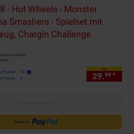
8 - Hot Wheels - Monster
na Smashers - Spielset mit
eug, Chargin Challenge
(Produkt a
Ware ist bereits
rwegs
nur
is°Punkte:
14
29.
*
nur 
99
ra°Punkte:
0
Aktuell ausverkauft