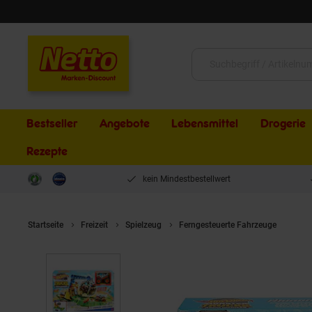
Schließen
Suche:
Bestseller
Angebote
Lebensmittel
Drogerie
Rezepte
kein Mindestbestellwert
Startseite
Freizeit
Spielzeug
Ferngesteuerte Fahrzeuge
Matt