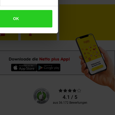
toKOM
Karriere
OK
Downloade die
Netto plus App!
Unsere
Durchschnittliche
Kundenbewertungen
Bewertungen
4.1 / 5
aus 36.172 Bewertungen