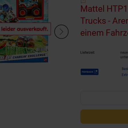
Mattel HTP1
Trucks - Are
einem Fahrz
Lieferzeit:
neue 
unte
Payback Punkte
Bas
Ext