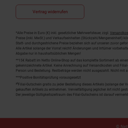
Vertrag widerrufen
Fußnoten
*Alle Preise in Euro (€) inkl. gesetzlicher Mehrwertsteuer, zzgl.
Versandkos
Preise (inkl. MwSt.) und Verkaufseinheiten (Stückzahl/Mengeneinheit) k
Statt- und durchgestrichene Preise beziehen sich auf unseren zuvor gefor
Alle Artikel solange der Vorrat reicht! Änderungen und Irrtümer vorbeha
Abgabe nur in haushaltsüblichen Mengen!
**15€ Rabatt im Netto Online-Shop auf das komplette Sortiment ab ein
gekennzeichnete Artikel. Keine Anrechnung auf Versandkosten und Filial-
Person und Bestellung. Restbeträge werden nicht ausgezahlt. Nicht mit 
***Positive Bonitätsprüfung vorausgesetzt
²⁰Filial-Gutschein gratis zu jeder Bestellung dieses Artikels (solange der
gekauften Artikels zu entnehmen. Vervielfältigung jeglicher Art nicht ge
Der jeweilige Gültigkeitszeitraum des Filial-Gutscheins ist darauf vermerkt
© Nett