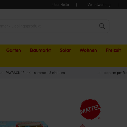
Über Netto
Verantwortung
Garten
Baumarkt
Solar
Wohnen
Freizeit
PAYBACK °Punkte sammeln & einlösen
bequem per Re
el HTP18 - Hot Wheels - Monster Trucks - Arena Smashers - Spielset mit einem Fah