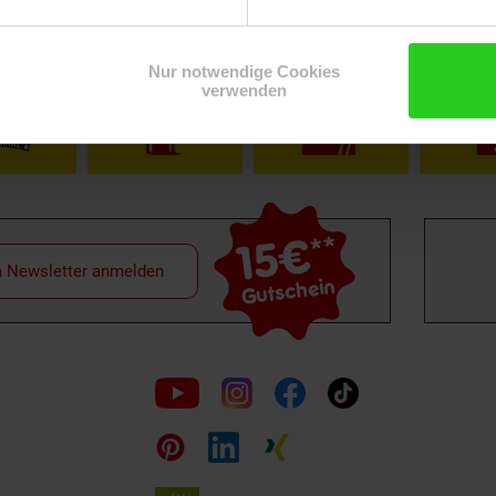
Shop
Weinwelt
Rezeptwelt
Net
Nur notwendige Cookies
verwenden
15€
**
m Newsletter anmelden
Gutschein
Folge
uns
auf