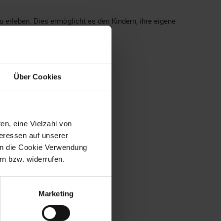
erleben. Dies ermöglicht es den Kindern, ihre eigene
Über Cookies
en, eine Vielzahl von
teressen auf unserer
 in die Cookie Verwendung
n bzw. widerrufen.
Marketing