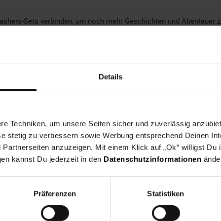
ashers-Sets verbinden, um noch mehr Geschichten und Abenteuer zu 
n.
Kleinteile, die verschluckt werden können. Erstickungsgefahr!
Details
e Techniken, um unsere Seiten sicher und zuverlässig anzubiet
ese stetig zu verbessern sowie Werbung entsprechend Deinen In
artnerseiten anzuzeigen. Mit einem Klick auf „Ok“ willigst Du
gen kannst Du jederzeit in den
Datenschutzinformationen
änder
Präferenzen
Statistiken