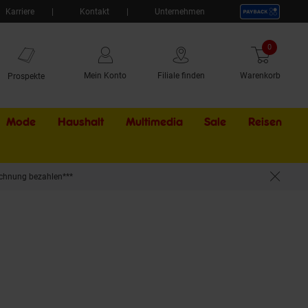
Karriere
Kontakt
Unternehmen
0
Artikel
Mein Konto
Filiale finden
Warenkorb
Prospekte
Mode
Haushalt
Multimedia
Sale
Externer Li
Reisen
chnung bezahlen***
rzeug, Chargin Challenge