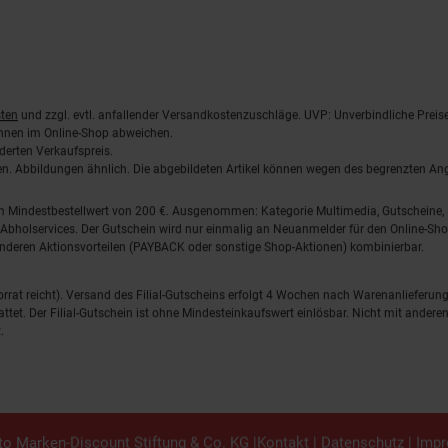
ten
und zzgl. evtl. anfallender Versandkostenzuschläge. UVP: Unverbindliche Preis
önnen im Online-Shop abweichen.
derten Verkaufspreis.
lten. Abbildungen ähnlich. Die abgebildeten Artikel können wegen des begrenzten A
em Mindestbestellwert von 200 €. Ausgenommen: Kategorie Multimedia, Gutscheine
Abholservices. Der Gutschein wird nur einmalig an Neuanmelder für den Online-Shop
anderen Aktionsvorteilen (PAYBACK oder sonstige Shop-Aktionen) kombinierbar.
 Vorrat reicht). Versand des Filial-Gutscheins erfolgt 4 Wochen nach Warenanlieferung
stattet. Der Filial-Gutschein ist ohne Mindesteinkaufswert einlösbar. Nicht mit and
.
o Marken-Discount Stiftung & Co. KG |
Kontakt
|
Datenschutz
|
Imp