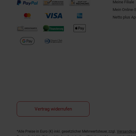
Meine Filiale
Mein Online-
Netto plus A
Vertrag widerrufen
Fußnoten
*Alle Preise in Euro (€) inkl. gesetzlicher Mehrwertsteuer, zzgl.
Versandkos