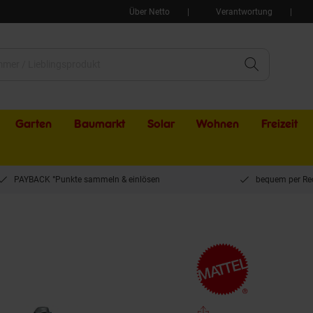
Über Netto
Verantwortung
Garten
Baumarkt
Solar
Wohnen
Freizeit
PAYBACK °Punkte sammeln & einlösen
bequem per Re
Wheels - Mega - Monster Trucks - Smash und Crash - Bone Shaker Bauset, 151 Teile