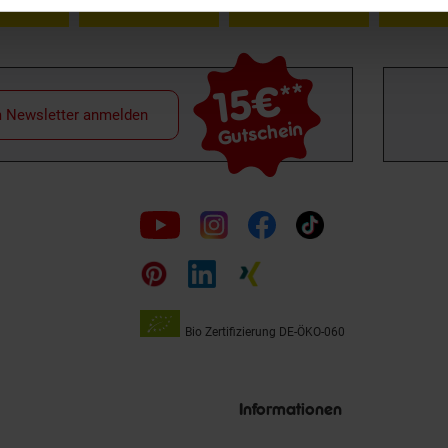
15€
**
m Newsletter anmelden
Gutschein
Folge
uns
auf
Bio Zertifizierung
DE-ÖKO-060
Unsere
Siegel
Informationen