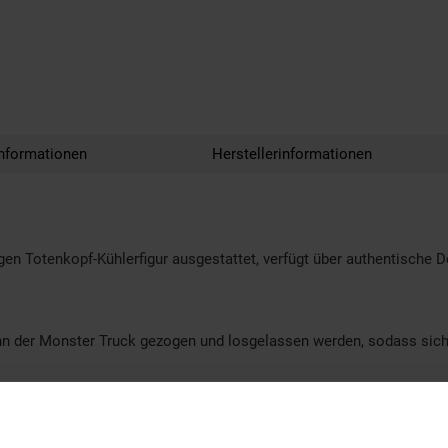
nformationen
Herstellerinformationen
 Totenkopf-Kühlerfigur ausgestattet, verfügt über authentische De
ann der Monster Truck gezogen und losgelassen werden, sodass sich