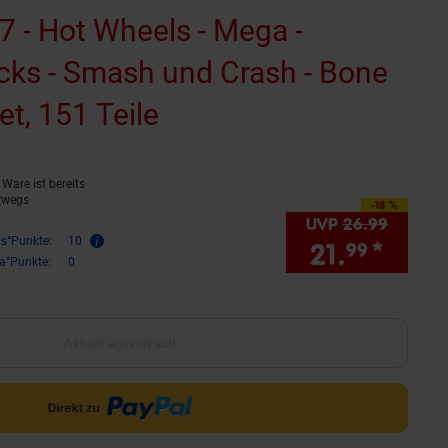
 - Hot Wheels - Mega -
cks - Smash und Crash - Bone
t, 151 Teile
(Produkt aktuell ausv
Ware ist bereits
rwegs
-18 %
Sie Sparen 18 Prozent,
UVP
26.
99
UVP : 
is°Punkte:
10
21.
*
Sie S
99
ra°Punkte:
0
Aktuell ausverkauft