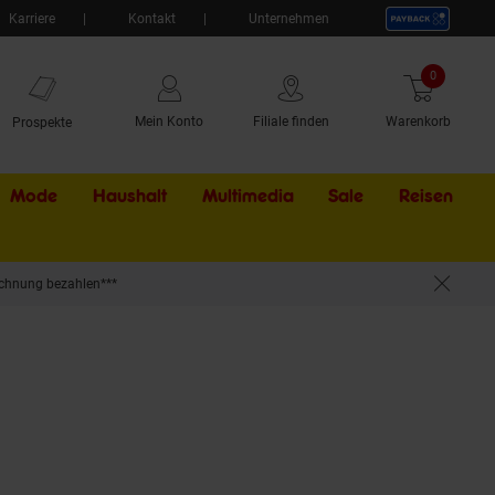
Karriere
Kontakt
Unternehmen
0
Artikel
Mein Konto
Filiale finden
Warenkorb
Prospekte
Mode
Haushalt
Multimedia
Sale
Externer Li
Reisen
chnung bezahlen***