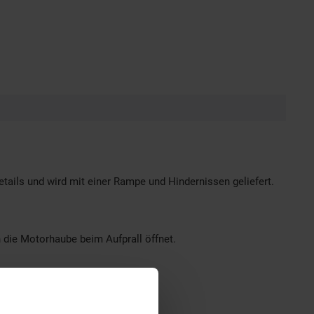
tails und wird mit einer Rampe und Hindernissen geliefert.
 die Motorhaube beim Aufprall öffnet.