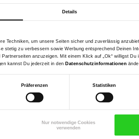
Kleinteile, die verschluckt werden können. Erstickungsgefahr!
Details
e Techniken, um unsere Seiten sicher und zuverlässig anzubiet
ese stetig zu verbessern sowie Werbung entsprechend Deinen In
artnerseiten anzuzeigen. Mit einem Klick auf „Ok“ willigst Du
gen kannst Du jederzeit in den
Datenschutzinformationen
änder
Präferenzen
Statistiken
Shop
Weinwelt
Rezeptwelt
Net
Nur notwendige Cookies
verwenden