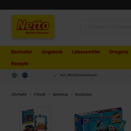
Schließen
Suche:
Bestseller
Angebote
Lebensmittel
Drogerie
Rezepte
kein Mindestbestellwert
Startseite
Freizeit
Spielzeug
Baukästen
Mattel HKF87 - Hot 