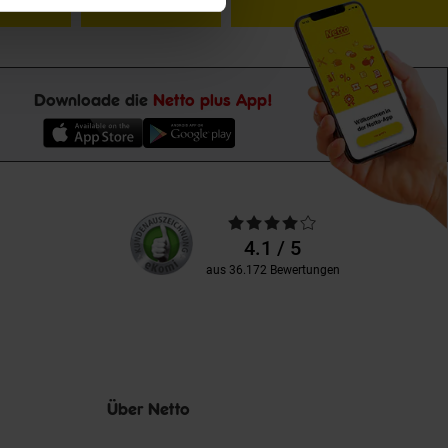
Downloade die
Netto plus App!
Unsere
Durchschnittliche
Kundenbewertungen
Bewertungen
4.1 / 5
aus 36.172 Bewertungen
Über Netto