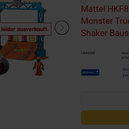
Mattel HKF87
Monster Tru
Shaker Bause
Lieferzeit:
neue 
unte
Payback Punkte
Bas
Ext