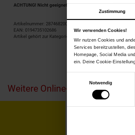
ACHTUNG! Nicht geeignet für Kinder unter 3 Jahren, enthält 
Zustimmung
Artikelnummer: 2874682000
EAN: 0194735102686
Wir verwenden Cookies!
Artikel gehört zur Kategorie:
Baukästen
Wir nutzen Cookies und ander
Services bereitzustellen, di
Homepage, Social Media und P
ein. Deine Cookie-Einstellun
Fußzeile
Einwilligungsauswahl
Notwendig
Weitere Online-Angebote
Netto Reisen
TV-