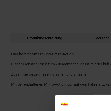
Produktbeschreibung
Versandi
Hier kommt Smash-und-Crash-Action!
Dieser Monster Truck zum Zusammenbauen ist mit der kultigen
Zusammenbauen, rasen, crashen und smashen:
Mit der enthaltenen Mikro-Actionfigur auf dem Fahrersitz k