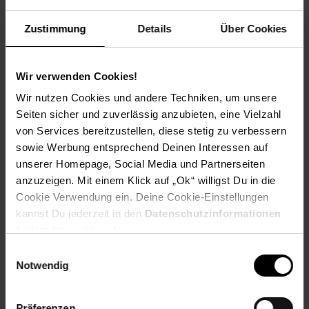
Zustimmung
Details
Über Cookies
Artikelnummer: 2603441000
EAN: 0194735060238
Artikel gehört zur Kategorie:
Puppen & Puppenzubehör
Wir verwenden Cookies!
Wir nutzen Cookies und andere Techniken, um unsere
Seiten sicher und zuverlässig anzubieten, eine Vielzahl
von Services bereitzustellen, diese stetig zu verbessern
Versandinformationen
sowie Werbung entsprechend Deinen Interessen auf
unserer Homepage, Social Media und Partnerseiten
anzuzeigen. Mit einem Klick auf „Ok“ willigst Du in die
Herstellerinformationen
Cookie Verwendung ein. Deine Cookie-Einstellungen
kannst Du jederzeit in den
Datenschutzinformationen
ändern bzw. widerrufen.
Fußzeile
Weitere Online-Angebote
Einwilligungsauswahl
Notwendig
Netto Reisen
TV-Shop
Weinwelt
Präferenzen