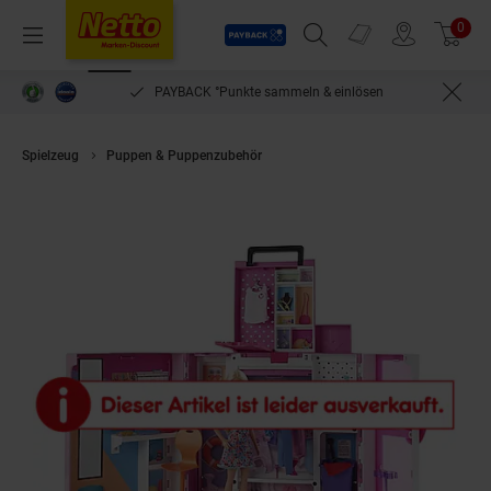
Payback
Prospekte
0
Arti
Menü
Suchfeld einblenden
Filiale finden
Warenkorb
PAYBACK °Punkte sammeln & einlösen
Spielzeug
Puppen & Puppenzubehör
Mattel HGX57 - Barbie - Kleidersc