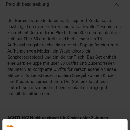
Produktbeschreibung
Der Barbie Traumkleiderschrank inspiriert Kinder dazu,
unzählige Looks zu kreieren und fantasievolle Geschichten
zu erleben! Der moderne Pinkfarbene Kleiderschrank öffnet
sich auf über 60 cm Breite und bietet mehr als 15
Aufbewahrungsbereiche, darunter ein Pop-up-Bereich zum
Aufhängen von Moden, ein Wäschekorb, ein
Ganzkörperspiegel und ein kleiner Tisch. Das Set enthält
eine Barbie-Puppe mit über 30 Outfits und Zubehörteilen,
darunter vier komplette Outfits für verschiedene Anlässe.
Mit dem Puppenständer und dem Spiegel können Kinder
ihre Kreationen präsentieren. Der Schrank lässt sich
einfach schließen und mit dem schlanken Tragegriff
überallhin mitnehmen.
ACHTUNG! Nicht geeignet für Kinder unter 3 Jahren,
enthält Kleinteile, die verschluckt werden können.
Erstickungsgefahr!