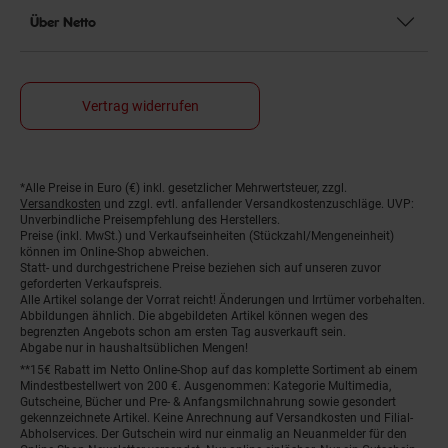
Über Netto
Vertrag widerrufen
*Alle Preise in Euro (€) inkl. gesetzlicher Mehrwertsteuer, zzgl.
Fußnoten
Versandkosten
und zzgl. evtl. anfallender Versandkostenzuschläge. UVP:
Unverbindliche Preisempfehlung des Herstellers.
Preise (inkl. MwSt.) und Verkaufseinheiten (Stückzahl/Mengeneinheit)
können im Online-Shop abweichen.
Statt- und durchgestrichene Preise beziehen sich auf unseren zuvor
geforderten Verkaufspreis.
Alle Artikel solange der Vorrat reicht! Änderungen und Irrtümer vorbehalten.
Abbildungen ähnlich. Die abgebildeten Artikel können wegen des
begrenzten Angebots schon am ersten Tag ausverkauft sein.
Abgabe nur in haushaltsüblichen Mengen!
**15€ Rabatt im Netto Online-Shop auf das komplette Sortiment ab einem
Mindestbestellwert von 200 €. Ausgenommen: Kategorie Multimedia,
Gutscheine, Bücher und Pre- & Anfangsmilchnahrung sowie gesondert
gekennzeichnete Artikel. Keine Anrechnung auf Versandkosten und Filial-
Abholservices. Der Gutschein wird nur einmalig an Neuanmelder für den