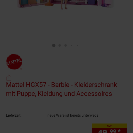
Mattel HGX57 - Barbie - Kleiderschrank
mit Puppe, Kleidung und Accessoires
(Produk
Lieferzeit:
neue Ware ist bereits unterwegs
nur
49.
*
nur
99