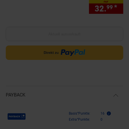
nur
32.
*
nur
99
Aktuell ausverkauft
PAYBACK
Payback Punkte
Basis°Punkte:
16
Extra°Punkte:
0