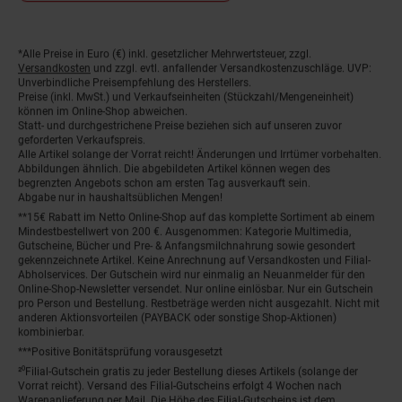
*Alle Preise in Euro (€) inkl. gesetzlicher Mehrwertsteuer, zzgl.
Fußnoten
Versandkosten
und zzgl. evtl. anfallender Versandkostenzuschläge. UVP:
Unverbindliche Preisempfehlung des Herstellers.
Preise (inkl. MwSt.) und Verkaufseinheiten (Stückzahl/Mengeneinheit)
können im Online-Shop abweichen.
Statt- und durchgestrichene Preise beziehen sich auf unseren zuvor
geforderten Verkaufspreis.
Alle Artikel solange der Vorrat reicht! Änderungen und Irrtümer vorbehalten.
Abbildungen ähnlich. Die abgebildeten Artikel können wegen des
begrenzten Angebots schon am ersten Tag ausverkauft sein.
Abgabe nur in haushaltsüblichen Mengen!
**15€ Rabatt im Netto Online-Shop auf das komplette Sortiment ab einem
Mindestbestellwert von 200 €. Ausgenommen: Kategorie Multimedia,
Gutscheine, Bücher und Pre- & Anfangsmilchnahrung sowie gesondert
gekennzeichnete Artikel. Keine Anrechnung auf Versandkosten und Filial-
Abholservices. Der Gutschein wird nur einmalig an Neuanmelder für den
Online-Shop-Newsletter versendet. Nur online einlösbar. Nur ein Gutschein
pro Person und Bestellung. Restbeträge werden nicht ausgezahlt. Nicht mit
anderen Aktionsvorteilen (PAYBACK oder sonstige Shop-Aktionen)
kombinierbar.
***Positive Bonitätsprüfung vorausgesetzt
²⁰Filial-Gutschein gratis zu jeder Bestellung dieses Artikels (solange der
Vorrat reicht). Versand des Filial-Gutscheins erfolgt 4 Wochen nach
Warenanlieferung per Mail. Die Höhe des Filial-Gutscheins ist dem