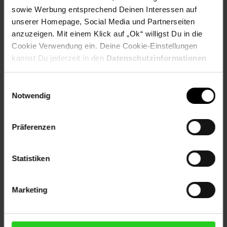
sowie Werbung entsprechend Deinen Interessen auf
unserer Homepage, Social Media und Partnerseiten
anzuzeigen. Mit einem Klick auf „Ok“ willigst Du in die
Versandinformationen
Cookie Verwendung ein. Deine Cookie-Einstellungen
kannst Du jederzeit in den
Datenschutzinformationen
Herstellerinformationen
ändern bzw. widerrufen.
Einwilligungsauswahl
Notwendig
Fußzeile
Weitere Online-Angebote
Präferenzen
Netto Reisen
TV-Shop
Weinwelt
Statistiken
Marketing
Rezeptwelt
NettoKOM
Karriere