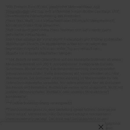
*Alle Preise in Euro (€) inkl. gesetzlicher Mehrwertsteuer, zzgl.
Fußnoten
Versandkosten
und zzgl. evtl. anfallender Versandkostenzuschläge. UVP:
Unverbindliche Preisempfehlung des Herstellers.
Preise (inkl. MwSt.) und Verkaufseinheiten (Stückzahl/Mengeneinheit)
können im Online-Shop abweichen.
Statt- und durchgestrichene Preise beziehen sich auf unseren zuvor
geforderten Verkaufspreis.
Alle Artikel solange der Vorrat reicht! Änderungen und Irrtümer vorbehalten.
Abbildungen ähnlich. Die abgebildeten Artikel können wegen des
begrenzten Angebots schon am ersten Tag ausverkauft sein.
Abgabe nur in haushaltsüblichen Mengen!
**15€ Rabatt im Netto Online-Shop auf das komplette Sortiment ab einem
Mindestbestellwert von 200 €. Ausgenommen: Kategorie Multimedia,
Gutscheine, Bücher und Pre- & Anfangsmilchnahrung sowie gesondert
gekennzeichnete Artikel. Keine Anrechnung auf Versandkosten und Filial-
Abholservices. Der Gutschein wird nur einmalig an Neuanmelder für den
Online-Shop-Newsletter versendet. Nur online einlösbar. Nur ein Gutschein
pro Person und Bestellung. Restbeträge werden nicht ausgezahlt. Nicht mit
anderen Aktionsvorteilen (PAYBACK oder sonstige Shop-Aktionen)
kombinierbar.
***Positive Bonitätsprüfung vorausgesetzt
²⁰Filial-Gutschein gratis zu jeder Bestellung dieses Artikels (solange der
Vorrat reicht). Versand des Filial-Gutscheins erfolgt 4 Wochen nach
Warenanlieferung per Mail. Die Höhe des Filial-Gutscheins ist dem
Artikelbild des gekauften Artikels zu entnehmen. Vervielfältigung jeglicher
Art nicht gestattet. Der Filial-Gutschein ist ohne Mindesteinkaufswert
einlösbar. Nicht mit anderen Aktionsvorteilen (PAYBACK oder sonstige
Fenster schliess