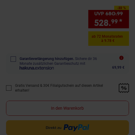
-22 %
Sie Sparen 22 Prozent,
UVP
680.
99
UVP 
528.
*
Sie
99
ab 72 Monatsraten
à 9.78 €
Garantieverlängerung hinzufügen.
Sichere dir 36
Monate zusätzlichen Garantieschutz mit
69,99 €
Gratis Versand & 30€ Filialgutschein auf diesen Artikel
Promotion "Gratis Versand &amp; 30€ Filialgutschein auf diesen Artikel 
erhalten!
In den Warenkorb