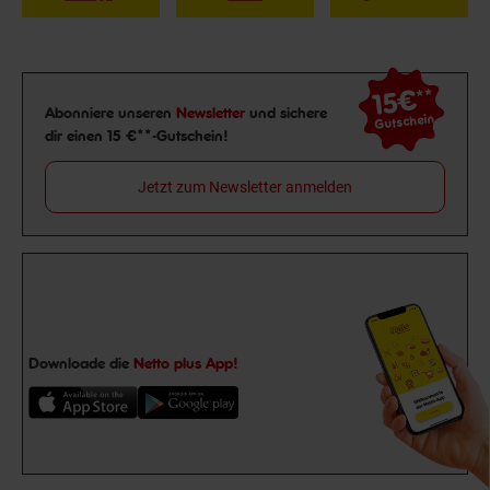
15€
**
Newsletter Anmeldung
Abonniere unseren
Newsletter
und sichere
Gutschein
dir einen 15 €**-Gutschein!
Jetzt zum Newsletter anmelden
Downloade die
Netto plus App!