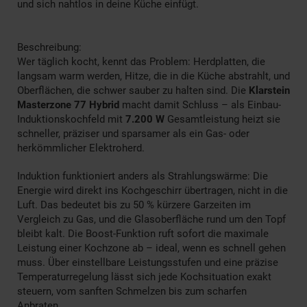
und sich nahtlos in deine Küche einfügt.
Beschreibung:
Wer täglich kocht, kennt das Problem: Herdplatten, die
langsam warm werden, Hitze, die in die Küche abstrahlt, und
Oberflächen, die schwer sauber zu halten sind. Die
Klarstein
Masterzone 77 Hybrid
macht damit Schluss – als Einbau-
Induktionskochfeld mit
7.200 W
Gesamtleistung heizt sie
schneller, präziser und sparsamer als ein Gas- oder
herkömmlicher Elektroherd.
Induktion funktioniert anders als Strahlungswärme: Die
Energie wird direkt ins Kochgeschirr übertragen, nicht in die
Luft. Das bedeutet bis zu 50 % kürzere Garzeiten im
Vergleich zu Gas, und die Glasoberfläche rund um den Topf
bleibt kalt. Die Boost-Funktion ruft sofort die maximale
Leistung einer Kochzone ab – ideal, wenn es schnell gehen
muss. Über einstellbare Leistungsstufen und eine präzise
Temperaturregelung lässt sich jede Kochsituation exakt
steuern, vom sanften Schmelzen bis zum scharfen
Anbraten.