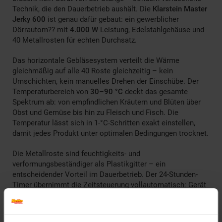
Technik, die den Dauerbetrieb aushält. Die
Klarstein Master
Jerky 600
ist genau dafür gebaut: ein gewerblicher
Dörrautom?? mit
4.000 W
Leistung, Edelstahlgehäuse und
40 Metallrosten für echten Durchsatz.
Das horizontale Gebläsesystem verteilt die Wärme
gleichmäßig auf alle 40 Roste gleichzeitig – kein
Umschichten, kein manuelles Drehen der Einschübe. Der
Temperaturbereich von
30–90 °C
deckt das gesamte
Spektrum ab: von empfindlichen Kräutern und Blüten über
Obst und Gemüse bis hin zu Fleisch und Fisch. Die
Temperatur lässt sich in 1-°C-Schritten exakt einstellen,
damit jedes Produkt unter optimalen Bedingungen trocknet.
Die Metallroste sind feuchtigkeits- und
verformungsbeständiger als Plastikgitter – ein
entscheidender Vorteil im Dauerbetrieb. Der 24-Stunden-
Timer übernimmt die Zeitsteuerung vollautomatisch: Gerät
starten, Temperatur und Laufzeit einstellen, fertig. Das
Gerät schaltet sich nach Ablauf der Zeit selbstständig ab.