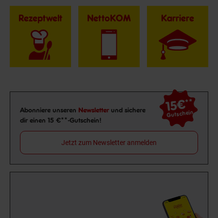
Rezeptwelt
NettoKOM
Karriere
15€
**
Newsletter Anmeldung
Abonniere unseren
Newsletter
und sichere
Gutschein
dir einen 15 €**-Gutschein!
Jetzt zum Newsletter anmelden