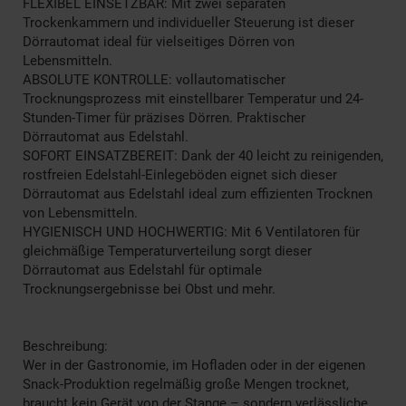
FLEXIBEL EINSETZBAR: Mit zwei separaten
Trockenkammern und individueller Steuerung ist dieser
Dörrautomat ideal für vielseitiges Dörren von
Lebensmitteln.
ABSOLUTE KONTROLLE: vollautomatischer
Trocknungsprozess mit einstellbarer Temperatur und 24-
Stunden-Timer für präzises Dörren. Praktischer
Dörrautomat aus Edelstahl.
SOFORT EINSATZBEREIT: Dank der 40 leicht zu reinigenden,
rostfreien Edelstahl-Einlegeböden eignet sich dieser
Dörrautomat aus Edelstahl ideal zum effizienten Trocknen
von Lebensmitteln.
HYGIENISCH UND HOCHWERTIG: Mit 6 Ventilatoren für
gleichmäßige Temperaturverteilung sorgt dieser
Dörrautomat aus Edelstahl für optimale
Trocknungsergebnisse bei Obst und mehr.
Beschreibung:
Wer in der Gastronomie, im Hofladen oder in der eigenen
Snack-Produktion regelmäßig große Mengen trocknet,
braucht kein Gerät von der Stange – sondern verlässliche