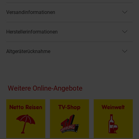
Versandinformationen
Herstellerinformationen
Altgeräterücknahme
Fußzeile
Weitere Online-Angebote
Netto Reisen
TV-Shop
Weinwelt