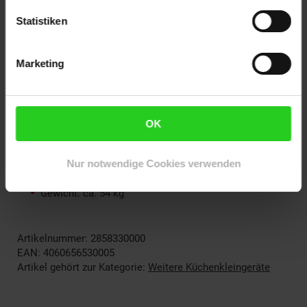
Statistiken
mehrsprachige Bedienungsanleitung
Marketing
Abmessungen:
Maße: ca. 46,5 x 161,6 x 57 cm (BxHxT)
OK
Maße einer Ablage: ca. 40 x 38 cm (BxT)
Kabellänge: 1,2 m
Nur notwendige Cookies verwenden
Gewicht: ca. 54 kg
Artikelnummer: 2858330000
EAN: 4060656530005
Artikel gehört zur Kategorie:
Weitere Küchenkleingeräte