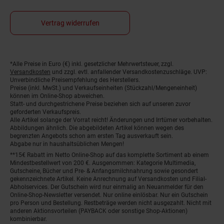
Vertrag widerrufen
*Alle Preise in Euro (€) inkl. gesetzlicher Mehrwertsteuer, zzgl.
Fußnoten
Versandkosten
und zzgl. evtl. anfallender Versandkostenzuschläge. UVP:
Unverbindliche Preisempfehlung des Herstellers.
Preise (inkl. MwSt.) und Verkaufseinheiten (Stückzahl/Mengeneinheit)
können im Online-Shop abweichen.
Statt- und durchgestrichene Preise beziehen sich auf unseren zuvor
geforderten Verkaufspreis.
Alle Artikel solange der Vorrat reicht! Änderungen und Irrtümer vorbehalten.
Abbildungen ähnlich. Die abgebildeten Artikel können wegen des
begrenzten Angebots schon am ersten Tag ausverkauft sein.
Abgabe nur in haushaltsüblichen Mengen!
**15€ Rabatt im Netto Online-Shop auf das komplette Sortiment ab einem
Mindestbestellwert von 200 €. Ausgenommen: Kategorie Multimedia,
Gutscheine, Bücher und Pre- & Anfangsmilchnahrung sowie gesondert
gekennzeichnete Artikel. Keine Anrechnung auf Versandkosten und Filial-
Abholservices. Der Gutschein wird nur einmalig an Neuanmelder für den
Online-Shop-Newsletter versendet. Nur online einlösbar. Nur ein Gutschein
pro Person und Bestellung. Restbeträge werden nicht ausgezahlt. Nicht mit
anderen Aktionsvorteilen (PAYBACK oder sonstige Shop-Aktionen)
kombinierbar.