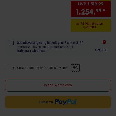
UVP
1.519.
99
UVP :
1.254.
*
Sie
99
ab 72 Monatsraten
à 23.20 €
Garantieverlängerung hinzufügen.
Sichere dir 36
Monate zusätzlichen Garantieschutz mit
159,99 €
50€ Rabatt auf diesen Artikel aktivieren!
Promotion "50€ Rabatt auf diesen Artikel aktivieren!" anwenden
In den Warenkorb