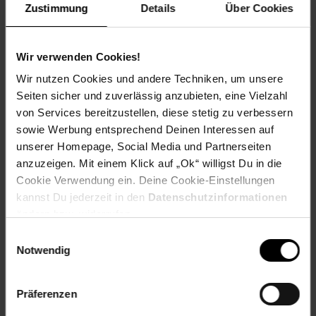
Die Master Jerky 600 ist die richtige Wahl für kleine
Zustimmung
Details
Über Cookies
Landwirtschaftsbetriebe, Bio-Läden, Cafés mit eigenem
Sortiment und Gastrobetriebe mit Eigenproduktion. Auch
die saisonale Ernteverarbeitung in Hunderten von
Wir verwenden Cookies!
Kilogramm lässt sich damit stemmen – ohne gewerblichen
Wir nutzen Cookies und andere Techniken, um unsere
Trocknungstunnel.
Seiten sicher und zuverlässig anzubieten, eine Vielzahl
Setz auf Technik, die mithalten kann: Die
Klarstein Master
von Services bereitzustellen, diese stetig zu verbessern
Jerky 600
mit
4.000 W
, Edelstahlkonstruktion und
sowie Werbung entsprechend Deinen Interessen auf
vollautomatischem Dörrprozess – für alle, die mehr als
unserer Homepage, Social Media und Partnerseiten
Gelegenheitstrocknen brauchen.
anzuzeigen. Mit einem Klick auf „Ok“ willigst Du in die
Cookie Verwendung ein. Deine Cookie-Einstellungen
Lieferumfang:
kannst Du jederzeit in den
Datenschutzinformationen
1 x Dörrautomat
ändern bzw. widerrufen.
Einwilligungsauswahl
40 x Einschübe
Notwendig
2 x Tropfschale
Präferenzen
4 x Bodenrolle