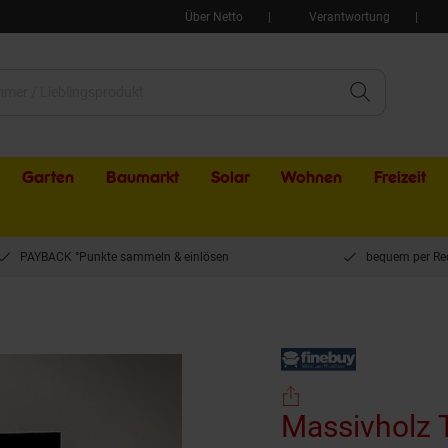
Über Netto
Verantwortung
Garten
Baumarkt
Solar
Wohnen
Freizeit
PAYBACK °Punkte sammeln & einlösen
bequem per Re
ssivholz TV-Board 160cm Kommode Mango mit goldener Hammerschlag Front Lo
Massivholz