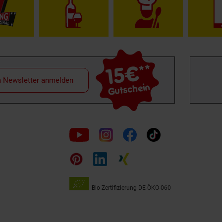
15€
**
m Newsletter anmelden
Gutschein
Folge
uns
auf
Bio Zertifizierung
DE-ÖKO-060
Unsere
Siegel