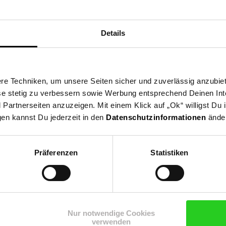
oberflächen
und Reveiver
nd DVDs
Details
e nicht ungewollt öffnen
ßboden und das Metall vor unschönen Kratzern
e Techniken, um unsere Seiten sicher und zuverlässig anzubiet
ese stetig zu verbessern sowie Werbung entsprechend Deinen In
artnerseiten anzuzeigen. Mit einem Klick auf „Ok“ willigst Du
gen kannst Du jederzeit in den
Datenschutzinformationen
änder
Präferenzen
Statistiken
Nur notwendige Cookies
verwenden