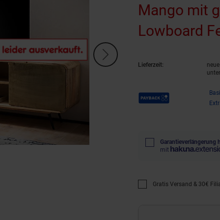
Mango mit g
Lowboard F
Lieferzeit:
neue 
unte
Payback Punkte
Bas
Ext
Garantieverlängerung 
mit
Gratis Versand & 30€ Filia
Promotion "Gratis Versan