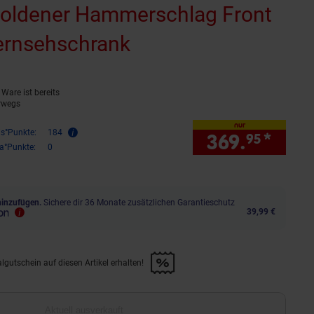
oldener Hammerschlag Front
ernsehschrank
(Produkt aktuell au
Ware ist bereits
rwegs
nur
is°Punkte:
184
369.
*
nur 
95
ra°Punkte:
0
hinzufügen.
Sichere dir 36 Monate zusätzlichen Garantieschutz
39,99 €
lgutschein auf diesen Artikel erhalten!
d &amp; 30€ Filialgutschein auf diesen Artikel erhalten!" anwenden
Aktuell ausverkauft