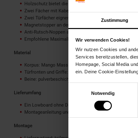
Holzschutz bietet die Schutzlackversiegelung der Holz
Zwei Fächer mit Kabeldurchlässen für Spielekonsolen 
Zwei Türfächer eignen sich ideal für Konsolenspiele u
Zustimmung
Magnetstopper an den Türen verhindern, dass sich dies
Anti-Rutsch-Noppen an den Beinen schützen Deinen Fu
Empfohlene Maximalbelastbarkeit: 40 kg
Wir verwenden Cookies!
Wir nutzen Cookies und ander
Material
Services bereitzustellen, di
Homepage, Social Media und P
Korpus: Mango Massivholz, mit Klarlack beschichtet
ein. Deine Cookie-Einstellun
Türfronten und Griffe: lackiertes Eisen
Beine: pulverbeschichtetes Eisen
Einwilligungsauswahl
Lieferumfang
Notwendig
Ein Lowboard ohne Dekoration
Montageanleitung und -material inklusive
Montage