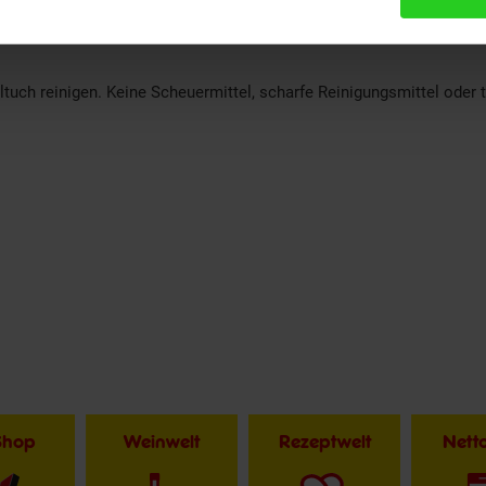
n angebracht werden
uch reinigen. Keine Scheuermittel, scharfe Reinigungsmittel oder 
Shop
Weinwelt
Rezeptwelt
Net