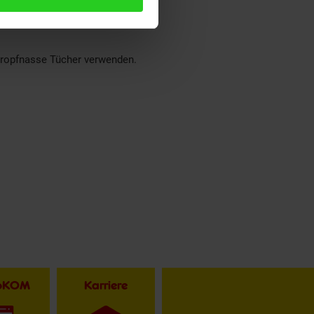
tropfnasse Tücher verwenden.
toKOM
Karriere