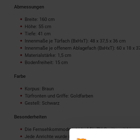
Abmessungen
Breite: 160 cm
Höhe: 55 cm
Tiefe: 41 cm
Innenmaße je Türfach (BxHxT): 48 x 37,5 x 36 cm
Innenmaße je offenem Ablagefach (BxHxT): 60 x 18 x 3
Materialstärke: 1,5 cm
Bodenfreiheit: 15 cm
Farbe
Korpus: Braun
Türfronten und Griffe: Goldfarben
Gestell: Schwarz
Besonderheiten
Die Fernsehkommode ist ideal für TV-Geräte mit bis zu 
Jede Anrichte wurde in Handarbeit gefertigt und ist dah