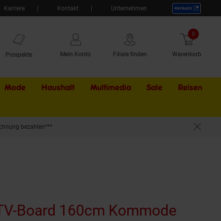
Karriere
Kontakt
Unternehmen
0
Artikel
Mein Konto
Filiale finden
Warenkorb
Prospekte
Mode
Haushalt
Multimedia
Sale
Externer Li
Reisen
chnung bezahlen***
wboard Fernsehschrank
 TV-Board 160cm Kommode