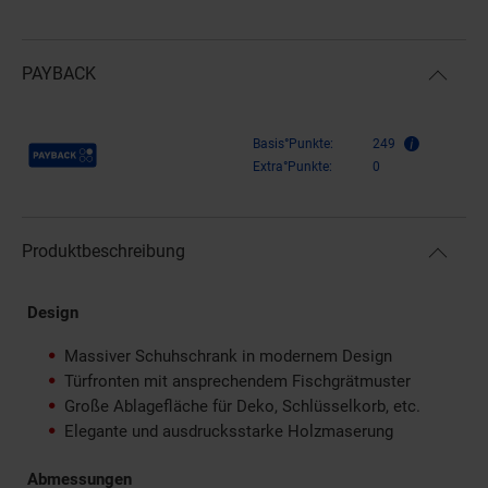
PAYBACK
Payback Punkte
Basis°Punkte:
249
Extra°Punkte:
0
Produktbeschreibung
Design
Massiver Schuhschrank in modernem Design
Türfronten mit ansprechendem Fischgrätmuster
Große Ablagefläche für Deko, Schlüsselkorb, etc.
Elegante und ausdrucksstarke Holzmaserung
Abmessungen