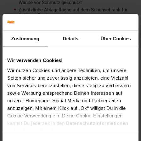
Wände vor Schmutz geschützt
Zusätzliche Ablagefläche auf dem Schuhschrank für
Schlüsselkorb etc.
Zehn Schuhfächer mit fest verbauten Böden für
insgesamt 20 Paar Schuhe (Angabe basierend auf
Größe 42)
Zustimmung
Details
Über Cookies
Anti-Rutsch-Noppen schützen Ihren Fußboden und das
Metall vor unschönen Kratzern
Empfohlene Maximalbelastbarkeit: 80 kg
Wir verwenden Cookies!
Material
Wir nutzen Cookies und andere Techniken, um unsere
Seiten sicher und zuverlässig anzubieten, eine Vielzahl
Korpus: Sheesham Massivholz, mit Klarlack
von Services bereitzustellen, diese stetig zu verbessern
beschichtet
sowie Werbung entsprechend Deinen Interessen auf
Beine: pulverbeschichteter Edelstahl
unserer Homepage, Social Media und Partnerseiten
Lieferumfang
anzuzeigen. Mit einem Klick auf „Ok“ willigst Du in die
Cookie Verwendung ein. Deine Cookie-Einstellungen
Ein Schuhschrank ohne Dekoration
kannst Du jederzeit in den
Datenschutzinformationen
ändern bzw. widerrufen.
Montage
Einwilligungsauswahl