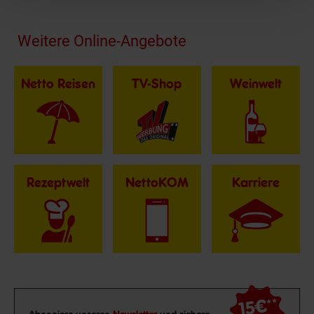
Fußzeile
Weitere Online-Angebote
Netto Reisen
TV-Shop
Weinwelt
Rezeptwelt
NettoKOM
Karriere
15€
**
Newsletter Anmeldung