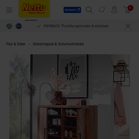
Payback
Prospekte
0
Arti
Menü
Suchfeld einblenden
Filiale finden
Warenkorb
PAYBACK °Punkte sammeln & einlösen
Flur & Diele
Schuhregale & Schuhschränke
Massivholz Schuhschrank 