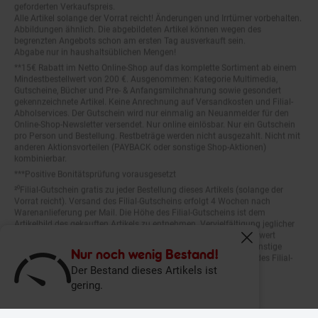
Alle Artikel solange der Vorrat reicht! Änderungen und Irrtümer vorbehalten.
Abbildungen ähnlich. Die abgebildeten Artikel können wegen des
begrenzten Angebots schon am ersten Tag ausverkauft sein.
Abgabe nur in haushaltsüblichen Mengen!
**15€ Rabatt im Netto Online-Shop auf das komplette Sortiment ab einem
Mindestbestellwert von 200 €. Ausgenommen: Kategorie Multimedia,
Gutscheine, Bücher und Pre- & Anfangsmilchnahrung sowie gesondert
gekennzeichnete Artikel. Keine Anrechnung auf Versandkosten und Filial-
Abholservices. Der Gutschein wird nur einmalig an Neuanmelder für den
Online-Shop-Newsletter versendet. Nur online einlösbar. Nur ein Gutschein
pro Person und Bestellung. Restbeträge werden nicht ausgezahlt. Nicht mit
anderen Aktionsvorteilen (PAYBACK oder sonstige Shop-Aktionen)
kombinierbar.
***Positive Bonitätsprüfung vorausgesetzt
²⁰Filial-Gutschein gratis zu jeder Bestellung dieses Artikels (solange der
Vorrat reicht). Versand des Filial-Gutscheins erfolgt 4 Wochen nach
Warenanlieferung per Mail. Die Höhe des Filial-Gutscheins ist dem
Artikelbild des gekauften Artikels zu entnehmen. Vervielfältigung jeglicher
Art nicht gestattet. Der Filial-Gutschein ist ohne Mindesteinkaufswert
einlösbar. Nicht mit anderen Aktionsvorteilen (PAYBACK oder sonstige
Fenster schliess
Shop-Aktionen) kombinierbar. Der jeweilige Gültigkeitszeitraum des Filial-
Nur noch wenig Bestand!
Gutscheins ist darauf vermerkt.
Der Bestand dieses Artikels ist
gering.