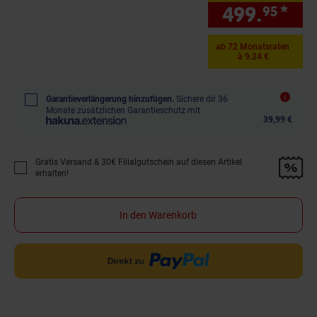
499.
*
nur
95
ab 72 Monatsraten
à 9.24 €
Garantieverlängerung hinzufügen.
Sichere dir 36
Monate zusätzlichen Garantieschutz mit
39,99 €
Gratis Versand & 30€ Filialgutschein auf diesen Artikel
Promotion "Gratis Versand &amp; 30€ Filialgutschein auf diesen Artikel 
erhalten!
In den Warenkorb