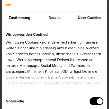
Die Oberflächen der Kommode sind durch eine
Klarlackbeschichtung geschützt
Zustimmung
Details
Über Cookies
Material
Korpus: Akazie Massivholz
Beine und Griffe: lackiertes Eisen
Wir verwenden Cookies!
Wir nutzen Cookies und andere Techniken, um unsere
Lieferumfang
Seiten sicher und zuverlässig anzubieten, eine Vielzahl
von Services bereitzustellen, diese stetig zu verbessern
Ein Sideboard ohne Dekoration
Montageanleitung und -material liegen der Lieferung
sowie Werbung entsprechend Deinen Interessen auf
bei
unserer Homepage, Social Media und Partnerseiten
anzuzeigen. Mit einem Klick auf „Ok“ willigst Du in die
Montage
Cookie Verwendung ein. Deine Cookie-Einstellungen
kannst Du jederzeit in den
Datenschutzinformationen
Lieferzustand: teilmontiert - lediglich die Beine
müssen angebracht werden
ändern bzw. widerrufen.
Einwilligungsauswahl
Pflegehinweise
Notwendig