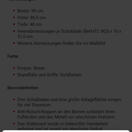
Breite: 90 cm
Höhe: 86,5 cm
Tiefe: 40 cm
Innenabmessungen je Schublade (BxHxT): 80,5 x 16 x
31,5 cm
Weitere Abmessungen finden Sie im Maßbild
Farbe
Korpus: Braun
Standfüße und Griffe: Goldfarben
Besonderheiten
Drei Schubladen und eine große Ablagefläche sorgen
für viel Stauraum
Anti-Rutsch-Noppen an den Beinen schützen Ihren
Fußboden und das Metall vor unschönen Kratzern
Das Sideboard wurde in liebevoller Handarbeit
gefertigt und ist somit ein absolutes Unikat