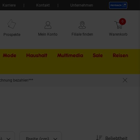
Karriere
Kontakt
Unternehmen
0
Artikel
Mein Konto
Filiale finden
Warenkorb
Prospekte
Mode
Haushalt
Multimedia
Sale
Externer Li
Reisen
chnung bezahlen***
Sortierung
Sortierung:
Beliebtheit
)
Breite (cm)