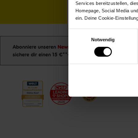
Services bereitzustellen, di
Homepage, Social Media und P
ein. Deine Cookie-Einstellun
Einwilligungsauswahl
Notwendig
Abonniere unseren
Newsletter
und
Jetzt zu
sichere dir einen 15 €**-Gutschein!
Newsletter Anmeldung