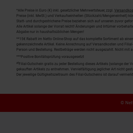
Fußnoten
*Alle Preise in Euro (€) inkl. gesetzlicher Mehrwertsteuer, zzgl.
Versandkos
Preise (inkl. MwSt.) und Verkaufseinheiten (Stückzahl/Mengeneinheit) k
Statt- und durchgestrichene Preise beziehen sich auf unseren zuvor gefor
Alle Artikel solange der Vorrat reicht! Änderungen und Irrtümer vorbeha
Abgabe nur in haushaltsüblichen Mengen!
**15€ Rabatt im Netto Online-Shop auf das komplette Sortiment ab ein
gekennzeichnete Artikel. Keine Anrechnung auf Versandkosten und Filial-
Person und Bestellung. Restbeträge werden nicht ausgezahlt. Nicht mit 
***Positive Bonitätsprüfung vorausgesetzt
²⁰Filial-Gutschein gratis zu jeder Bestellung dieses Artikels (solange der
gekauften Artikels zu entnehmen. Vervielfältigung jeglicher Art nicht ge
Der jeweilige Gültigkeitszeitraum des Filial-Gutscheins ist darauf vermerkt
© Nett