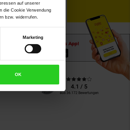
teressen auf unserer
 in die Cookie Verwendung
n bzw. widerrufen.
Marketing
Downloade die
Netto plus App!
OK
Unsere
Durchschnittliche
Kundenbewertungen
Bewertungen
4.1 / 5
aus 36.172 Bewertungen