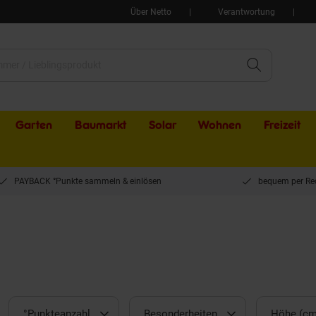
Über Netto
Verantwortung
Garten
Baumarkt
Solar
Wohnen
Freizeit
PAYBACK °Punkte sammeln & einlösen
bequem per Re
°Punkteanzahl
Besonderheiten
Höhe (cm