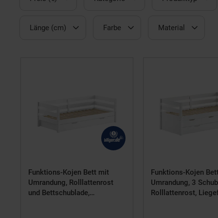
Länge (cm)
Farbe
Material
Funktions-Kojen Bett mit
Funktions-Kojen Bet
Umrandung, Rolllattenrost
Umrandung, 3 Schub
und Bettschublade,
Rolllattenrost, Lieg
Liegefläche 90 x 200, Ausf.
x 200, inkl. Bettschu
Weiß lackiert
Ausf. Weiß lackiert