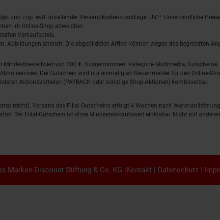
ten
und zzgl. evtl. anfallender Versandkostenzuschläge. UVP: Unverbindliche Preis
önnen im Online-Shop abweichen.
derten Verkaufspreis.
lten. Abbildungen ähnlich. Die abgebildeten Artikel können wegen des begrenzten A
em Mindestbestellwert von 200 €. Ausgenommen: Kategorie Multimedia, Gutscheine
Abholservices. Der Gutschein wird nur einmalig an Neuanmelder für den Online-Shop
anderen Aktionsvorteilen (PAYBACK oder sonstige Shop-Aktionen) kombinierbar.
 Vorrat reicht). Versand des Filial-Gutscheins erfolgt 4 Wochen nach Warenanlieferung
stattet. Der Filial-Gutschein ist ohne Mindesteinkaufswert einlösbar. Nicht mit and
.
o Marken-Discount Stiftung & Co. KG |
Kontakt
|
Datenschutz
|
Imp