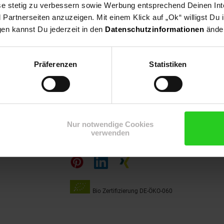
ese stetig zu verbessern sowie Werbung entsprechend Deinen In
artnerseiten anzuzeigen. Mit einem Klick auf „Ok“ willigst Du
gen kannst Du jederzeit in den
Datenschutzinformationen
änder
Präferenzen
Statistiken
15€
**
m Newsletter anmelden
Gutschein
Nur notwendige Cookies
Folge
verwenden
uns
auf
Bio Zertifizierung
DE-ÖKO-060
Unsere
Siegel