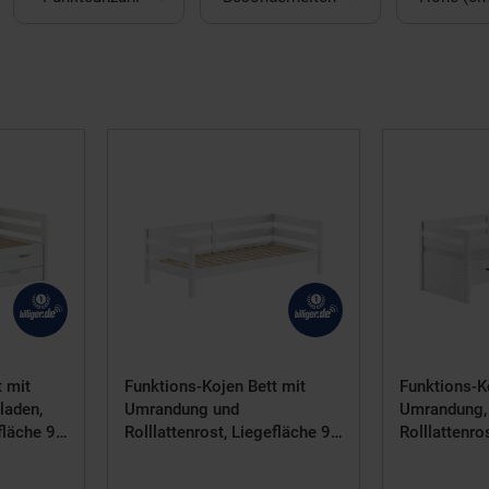
t mit
Funktions-Kojen Bett mit
Funktions-K
laden,
Umrandung und
Umrandung, 
efläche 90
Rolllattenrost, Liegefläche 90
Rolllattenro
blade,
x 200, Ausf. Weiß lackiert
x 200, Ausf.