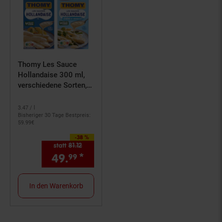
Thomy Les Sauce
Hollandaise 300 ml,
verschiedene Sorten,
48er Pack
3.
47
/ l
Bisheriger 30 Tage Bestpreis:
59.
99
€
-38 %
Sie Sparen 38 Prozent,
statt
81.
12
Alter Preis: 81,
12
€
49.
*
Aktueller Preis: 49,
€ Ste
99
99
In den Warenkorb