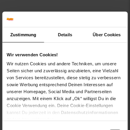
Fußzeile
Weitere Online-Angebote
Netto Reisen
TV-Shop
Weinwelt
Zustimmung
Details
Über Cookies
Wir verwenden Cookies!
Wir nutzen Cookies und andere Techniken, um unsere
Seiten sicher und zuverlässig anzubieten, eine Vielzahl
Rezeptwelt
NettoKOM
Karriere
von Services bereitzustellen, diese stetig zu verbessern
sowie Werbung entsprechend Deinen Interessen auf
unserer Homepage, Social Media und Partnerseiten
anzuzeigen. Mit einem Klick auf „Ok“ willigst Du in die
Cookie Verwendung ein. Deine Cookie-Einstellungen
kannst Du jederzeit in den
Datenschutzinformationen
ändern bzw. widerrufen.
15€
**
Newsletter Anmeldung
Abonniere unseren
Newsletter
und sichere
Einwilligungsauswahl