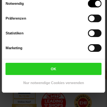
Gutschein
dir einen 15 €**-Gutschein!
Notwendig
Jetzt zum Newsletter anmelden
Präferenzen
Statistiken
Marketing
Downloade die
Netto plus App!
OK
Nur notwendige Cookies verwenden
Unsere Auszeichnungen