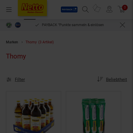
Payback
Prospekte
0
Arti
Menü
Suchfeld einblenden
Filiale finden
Warenkorb
PAYBACK °Punkte sammeln & einlösen
Marken
Thomy
(3 Artikel)
Thomy
Sortierung
Sortierung:
Filter
Beliebtheit