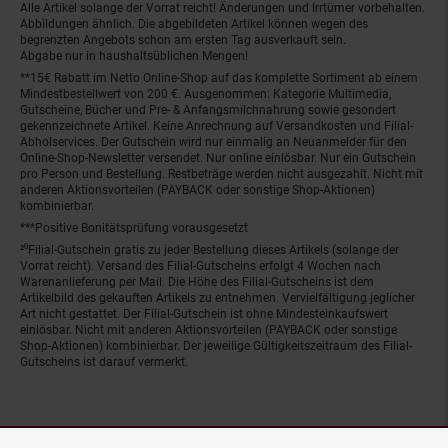
Alle Artikel solange der Vorrat reicht! Änderungen und Irrtümer vorbehalten.
Abbildungen ähnlich. Die abgebildeten Artikel können wegen des
begrenzten Angebots schon am ersten Tag ausverkauft sein.
Abgabe nur in haushaltsüblichen Mengen!
**15€ Rabatt im Netto Online-Shop auf das komplette Sortiment ab einem
Mindestbestellwert von 200 €. Ausgenommen: Kategorie Multimedia,
Gutscheine, Bücher und Pre- & Anfangsmilchnahrung sowie gesondert
gekennzeichnete Artikel. Keine Anrechnung auf Versandkosten und Filial-
Abholservices. Der Gutschein wird nur einmalig an Neuanmelder für den
Online-Shop-Newsletter versendet. Nur online einlösbar. Nur ein Gutschein
pro Person und Bestellung. Restbeträge werden nicht ausgezahlt. Nicht mit
anderen Aktionsvorteilen (PAYBACK oder sonstige Shop-Aktionen)
kombinierbar.
***Positive Bonitätsprüfung vorausgesetzt
²⁰Filial-Gutschein gratis zu jeder Bestellung dieses Artikels (solange der
Vorrat reicht). Versand des Filial-Gutscheins erfolgt 4 Wochen nach
Warenanlieferung per Mail. Die Höhe des Filial-Gutscheins ist dem
Artikelbild des gekauften Artikels zu entnehmen. Vervielfältigung jeglicher
Art nicht gestattet. Der Filial-Gutschein ist ohne Mindesteinkaufswert
einlösbar. Nicht mit anderen Aktionsvorteilen (PAYBACK oder sonstige
Shop-Aktionen) kombinierbar. Der jeweilige Gültigkeitszeitraum des Filial-
Gutscheins ist darauf vermerkt.