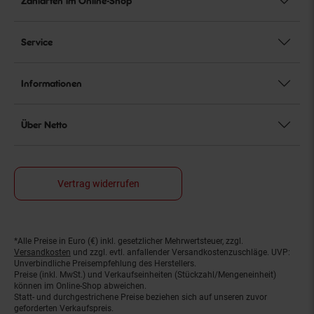
Zahlarten im Online-Shop
Service
Informationen
Über Netto
Vertrag widerrufen
*Alle Preise in Euro (€) inkl. gesetzlicher Mehrwertsteuer, zzgl.
Fußnoten
Versandkosten
und zzgl. evtl. anfallender Versandkostenzuschläge. UVP:
Unverbindliche Preisempfehlung des Herstellers.
Preise (inkl. MwSt.) und Verkaufseinheiten (Stückzahl/Mengeneinheit)
können im Online-Shop abweichen.
Statt- und durchgestrichene Preise beziehen sich auf unseren zuvor
geforderten Verkaufspreis.