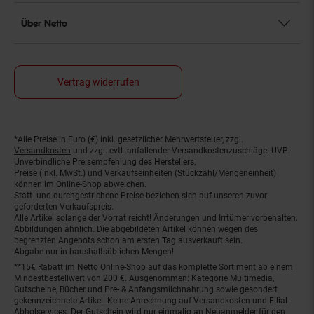
Über Netto
Vertrag widerrufen
*Alle Preise in Euro (€) inkl. gesetzlicher Mehrwertsteuer, zzgl.
Fußnoten
Versandkosten
und zzgl. evtl. anfallender Versandkostenzuschläge. UVP:
Unverbindliche Preisempfehlung des Herstellers.
Preise (inkl. MwSt.) und Verkaufseinheiten (Stückzahl/Mengeneinheit)
können im Online-Shop abweichen.
Statt- und durchgestrichene Preise beziehen sich auf unseren zuvor
geforderten Verkaufspreis.
Alle Artikel solange der Vorrat reicht! Änderungen und Irrtümer vorbehalten.
Abbildungen ähnlich. Die abgebildeten Artikel können wegen des
begrenzten Angebots schon am ersten Tag ausverkauft sein.
Abgabe nur in haushaltsüblichen Mengen!
**15€ Rabatt im Netto Online-Shop auf das komplette Sortiment ab einem
Mindestbestellwert von 200 €. Ausgenommen: Kategorie Multimedia,
Gutscheine, Bücher und Pre- & Anfangsmilchnahrung sowie gesondert
gekennzeichnete Artikel. Keine Anrechnung auf Versandkosten und Filial-
Abholservices. Der Gutschein wird nur einmalig an Neuanmelder für den