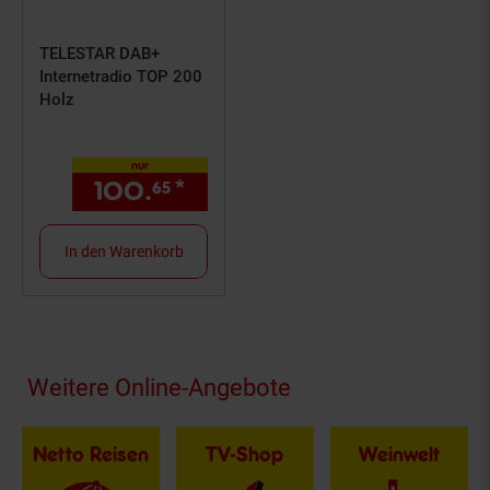
TELESTAR DAB+
Internetradio TOP 200
Holz
nur
100.
*
nur 100,
€ Sternchen Fuß
65
65
In den Warenkorb
Fußzeile
Weitere Online-Angebote
Netto Reisen
TV-Shop
Weinwelt