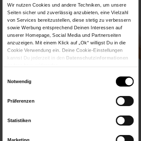
Wir nutzen Cookies und andere Techniken, um unsere
Seiten sicher und zuverlässig anzubieten, eine Vielzahl
von Services bereitzustellen, diese stetig zu verbessern
Downloade die
Netto plus App!
sowie Werbung entsprechend Deinen Interessen auf
unserer Homepage, Social Media und Partnerseiten
anzuzeigen. Mit einem Klick auf „Ok“ willigst Du in die
Cookie Verwendung ein. Deine Cookie-Einstellungen
kannst Du jederzeit in den
Datenschutzinformationen
ändern bzw. widerrufen.
Unsere Auszeichnungen
Einwilligungsauswahl
Notwendig
Präferenzen
Folge uns auf
Statistiken
Marketing