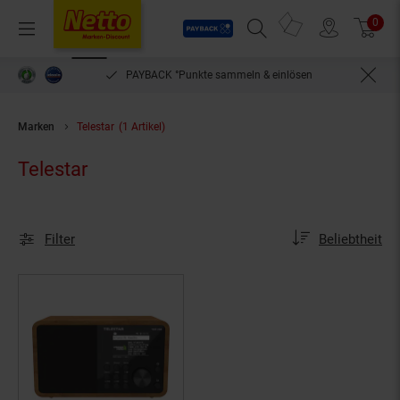
Payback
Prospekte
0
Arti
Menü
Suchfeld einblenden
Filiale finden
Warenkorb
PAYBACK °Punkte sammeln & einlösen
Marken
Telestar
(1 Artikel)
Telestar
Sortierung
Sortierung:
Filter
Beliebtheit