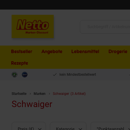
Schließen
Suche:
Bestseller
Angebote
Lebensmittel
Drogerie
Rezepte
kein Mindestbestellwert
Startseite
Marken
Schwaiger
(3 Artikel)
Schwaiger
Preis (€)
Kategorie
°Punkteanzahl