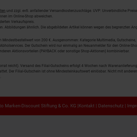
ten
und zzgl. evtl. anfallender Versandkostenzuschläge. UVP: Unverbindliche Preis
önnen im Online-Shop abweichen.
derten Verkaufspreis.
lten. Abbildungen ähnlich. Die abgebildeten Artikel können wegen des begrenzten A
em Mindestbestellwert von 200 €. Ausgenommen: Kategorie Multimedia, Gutscheine
Abholservices. Der Gutschein wird nur einmalig an Neuanmelder für den Online-Shop
anderen Aktionsvorteilen (PAYBACK oder sonstige Shop-Aktionen) kombinierbar.
 Vorrat reicht). Versand des Filial-Gutscheins erfolgt 4 Wochen nach Warenanlieferung
stattet. Der Filial-Gutschein ist ohne Mindesteinkaufswert einlösbar. Nicht mit and
.
o Marken-Discount Stiftung & Co. KG |
Kontakt
|
Datenschutz
|
Imp