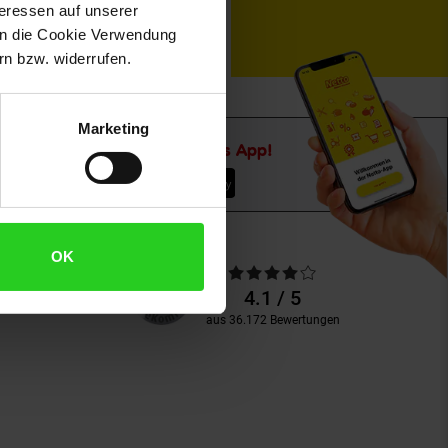
teressen auf unserer
 in die Cookie Verwendung
n bzw. widerrufen.
Marketing
Downloade die
Netto plus App!
OK
Unsere
Durchschnittliche
Kundenbewertungen
Bewertungen
4.1 / 5
aus 36.172 Bewertungen