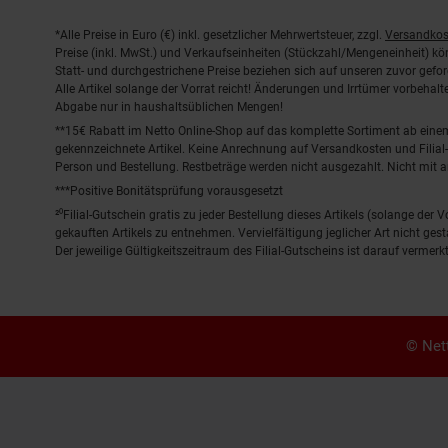
Fußnoten
*Alle Preise in Euro (€) inkl. gesetzlicher Mehrwertsteuer, zzgl.
Versandkos
Preise (inkl. MwSt.) und Verkaufseinheiten (Stückzahl/Mengeneinheit) k
Statt- und durchgestrichene Preise beziehen sich auf unseren zuvor gefor
Alle Artikel solange der Vorrat reicht! Änderungen und Irrtümer vorbeha
Abgabe nur in haushaltsüblichen Mengen!
**15€ Rabatt im Netto Online-Shop auf das komplette Sortiment ab ein
gekennzeichnete Artikel. Keine Anrechnung auf Versandkosten und Filial-
Person und Bestellung. Restbeträge werden nicht ausgezahlt. Nicht mit 
***Positive Bonitätsprüfung vorausgesetzt
²⁰Filial-Gutschein gratis zu jeder Bestellung dieses Artikels (solange der
gekauften Artikels zu entnehmen. Vervielfältigung jeglicher Art nicht ge
Der jeweilige Gültigkeitszeitraum des Filial-Gutscheins ist darauf vermerkt
© Nett