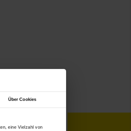
rnchen Fußnote, Details am Seitenende
te, Details am Seitenende
Über Cookies
toKOM
Karriere
en, eine Vielzahl von