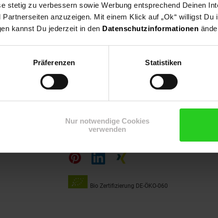
ese stetig zu verbessern sowie Werbung entsprechend Deinen In
artnerseiten anzuzeigen. Mit einem Klick auf „Ok“ willigst Du
gen kannst Du jederzeit in den
Datenschutzinformationen
änder
Präferenzen
Statistiken
15€
**
m Newsletter anmelden
Gutschein
Nur notwendige Cookies
Folge
verwenden
uns
auf
Bio Zertifizierung
DE-ÖKO-060
Unsere
Siegel