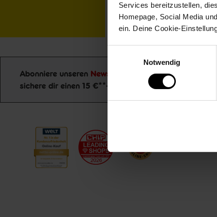
Services bereitzustellen, di
Homepage, Social Media und P
ein. Deine Cookie-Einstellun
Einwilligungsauswahl
Notwendig
Abonniere unseren
Newsletter
und
Jetzt zu
sichere dir einen 15 €**-Gutschein!
Newsletter Anmeldung