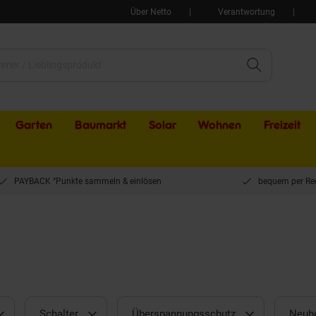
Über Netto
Verantwortung
Garten
Baumarkt
Solar
Wohnen
Freizeit
PAYBACK °Punkte sammeln & einlösen
bequem per Re
Schalter
Überspannungsschutz
Neuhe