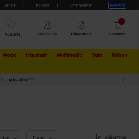
Karriere
Kontakt
Unternehmen
0
Artikel
Mein Konto
Filiale finden
Warenkorb
Prospekte
Mode
Haushalt
Multimedia
Sale
Externer Li
Reisen
chnung bezahlen***
Sortierung
Sortierung:
Beliebtheit
iten
Farbe