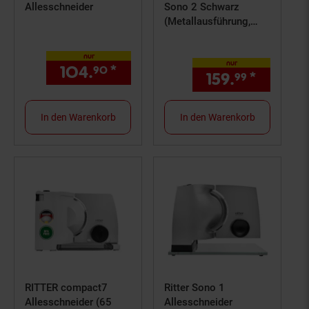
Allesschneider
Sono 2 Schwarz
(Metallausführung,
freitragend,
Wellenschliffmesser,
nur
nur
17 cm Ø, Sicherheits-
104.
*
nur 104,
€ Sternchen Fuß
90
90
159.
*
nur 159
99
Moment- und
Dauerschalter, 65 Watt
Eco-Motor)
In den Warenkorb
In den Warenkorb
RITTER compact7
Ritter Sono 1
Allesschneider (65
Allesschneider