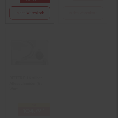
In den Warenkorb
In den Warenkorb
RITTER E 16 silber
Allesschneider (65
Watt,
Metallausführung,
schräg gestellt,
nur
Wellenschliffmesser,
104.
*
nur 104,
€ Sternchen Fuß
90
90
17 cm Ø,
Schnittstärkeeinstellun