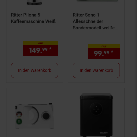
Ritter Pilona 5
Ritter Sono 1
Kaffeemaschine Weiß
Allesschneider
Sondermodell weiße
Bodenplatte
nur
nur
149.
*
nur 149,
€ Sternchen Fußn
99
99
99.
*
nur 99,
99
In den Warenkorb
In den Warenkorb