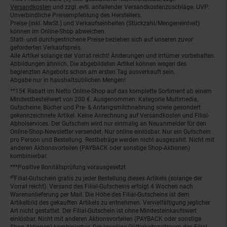
Fußnoten
Versandkosten
und zzgl. evtl. anfallender Versandkostenzuschläge. UVP:
Unverbindliche Preisempfehlung des Herstellers.
Preise (inkl. MwSt.) und Verkaufseinheiten (Stückzahl/Mengeneinheit)
können im Online-Shop abweichen.
Statt- und durchgestrichene Preise beziehen sich auf unseren zuvor
geforderten Verkaufspreis.
Alle Artikel solange der Vorrat reicht! Änderungen und Irrtümer vorbehalten.
Abbildungen ähnlich. Die abgebildeten Artikel können wegen des
begrenzten Angebots schon am ersten Tag ausverkauft sein.
Abgabe nur in haushaltsüblichen Mengen!
**15€ Rabatt im Netto Online-Shop auf das komplette Sortiment ab einem
Mindestbestellwert von 200 €. Ausgenommen: Kategorie Multimedia,
Gutscheine, Bücher und Pre- & Anfangsmilchnahrung sowie gesondert
gekennzeichnete Artikel. Keine Anrechnung auf Versandkosten und Filial-
Abholservices. Der Gutschein wird nur einmalig an Neuanmelder für den
Online-Shop-Newsletter versendet. Nur online einlösbar. Nur ein Gutschein
pro Person und Bestellung. Restbeträge werden nicht ausgezahlt. Nicht mit
anderen Aktionsvorteilen (PAYBACK oder sonstige Shop-Aktionen)
kombinierbar.
***Positive Bonitätsprüfung vorausgesetzt
²⁰Filial-Gutschein gratis zu jeder Bestellung dieses Artikels (solange der
Vorrat reicht). Versand des Filial-Gutscheins erfolgt 4 Wochen nach
Warenanlieferung per Mail. Die Höhe des Filial-Gutscheins ist dem
Artikelbild des gekauften Artikels zu entnehmen. Vervielfältigung jeglicher
Art nicht gestattet. Der Filial-Gutschein ist ohne Mindesteinkaufswert
einlösbar. Nicht mit anderen Aktionsvorteilen (PAYBACK oder sonstige
Shop-Aktionen) kombinierbar. Der jeweilige Gültigkeitszeitraum des Filial-