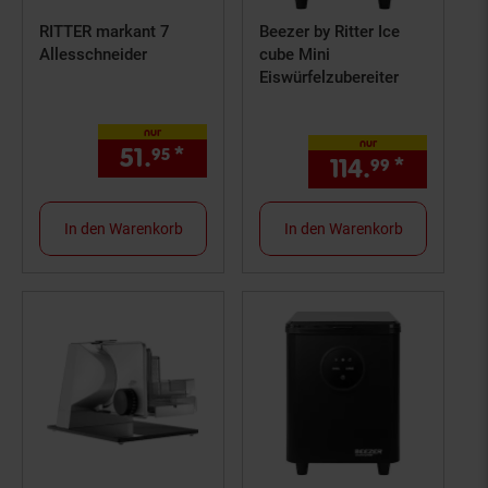
RITTER markant 7
Beezer by Ritter Ice
Allesschneider
cube Mini
Eiswürfelzubereiter
nur
nur
51.
*
nur 51,
€ Sternchen Fußno
95
95
114.
*
nur 114
99
In den Warenkorb
In den Warenkorb