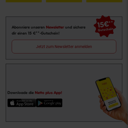
15€
**
Newsletter Anmeldung
Abonniere unseren
Newsletter
und sichere
Gutschein
dir einen 15 €**-Gutschein!
Jetzt zum Newsletter anmelden
Downloade die
Netto plus App!