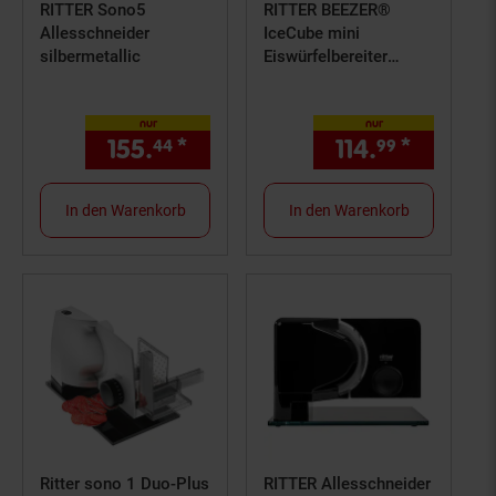
RITTER Sono5
RITTER BEEZER®
Allesschneider
IceCube mini
silbermetallic
Eiswürfelbereiter
(Kompaktes Design,
intuitive Touch-
nur
nur
Bedienung, 8 Eiswürfel
155.
*
nur 155,
€ Sternchen Fußn
114.
*
nur 114
44
44
99
in 8-9 Minuten, bis zu
12 kg Eis pro Tag,
Wassertankvolumen
In den Warenkorb
In den Warenkorb
0,8 l, 2
Eiswürfelgrößen,
Selbstreinigungsfunkti
on, Kältemittel: R600a,
120 Watt)
Ritter sono 1 Duo-Plus
RITTER Allesschneider