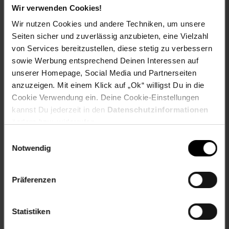
nur
nur
in Germany, Weiß)
Wir verwenden Cookies!
59.
*
nur 59,
€ Sternchen Fußno
149.
*
nur 149
99
99
99
Wir nutzen Cookies und andere Techniken, um unsere
Seiten sicher und zuverlässig anzubieten, eine Vielzahl
In den Warenkorb
In den Warenkorb
von Services bereitzustellen, diese stetig zu verbessern
sowie Werbung entsprechend Deinen Interessen auf
unserer Homepage, Social Media und Partnerseiten
anzuzeigen. Mit einem Klick auf „Ok“ willigst Du in die
Cookie Verwendung ein. Deine Cookie-Einstellungen
kannst Du jederzeit in den
Datenschutzinformationen
ändern bzw. widerrufen.
Einwilligungsauswahl
Notwendig
Pilona 5
RITTER Allesschneider
Präferenzen
Kaffeemaschine Rot
Compact 1
silber/schwarz (65
Watt,
Statistiken
Metallausführung,
nur
nur
Wellenschliffmesser