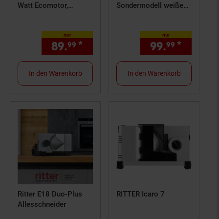
Watt Ecomotor,
Sondermodell weiße
Metallausführung,
Bodenplatte
Wellenschliffmesser
nur
nur
17 cm Ø,
89.
*
nur 89,
€ Sternchen Fußno
99.
*
nur 99,
99
99
99
Schnittstärkeeinstellun
g bis ca. 23 mm,
Sicherheits-Moment-
In den Warenkorb
In den Warenkorb
und Dauerschalter,
abnehmbarer Schlitten,
Schneidgut-
Auffangschale und
Kabeldepot,
Silbermetallic)
Ritter E18 Duo-Plus
RITTER Icaro 7
Allesschneider