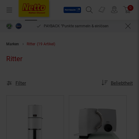
Payback
Prospekte
0
Arti
Menü
Suchfeld einblenden
Filiale finden
Warenkorb
einlösen
bequem per Rechnung bezahlen***
Marken
Ritter
(19 Artikel)
Ritter
Sortierung
Sortierung:
Filter
Beliebtheit