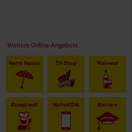
g bis ca. 20 mm,
In den Warenkorb
Sicherheits-Moment-
und Dauerschalter,
Made in Germany,
Silbermetallic)
Fußzeile
Weitere Online-Angebote
Netto Reisen
TV-Shop
Weinwelt
Rezeptwelt
NettoKOM
Karriere