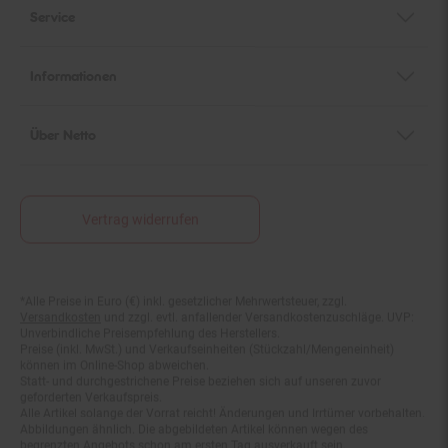
Service
Informationen
Über Netto
Vertrag widerrufen
*Alle Preise in Euro (€) inkl. gesetzlicher Mehrwertsteuer, zzgl.
Fußnoten
Versandkosten
und zzgl. evtl. anfallender Versandkostenzuschläge. UVP:
Unverbindliche Preisempfehlung des Herstellers.
Preise (inkl. MwSt.) und Verkaufseinheiten (Stückzahl/Mengeneinheit)
können im Online-Shop abweichen.
Statt- und durchgestrichene Preise beziehen sich auf unseren zuvor
geforderten Verkaufspreis.
Alle Artikel solange der Vorrat reicht! Änderungen und Irrtümer vorbehalten.
Abbildungen ähnlich. Die abgebildeten Artikel können wegen des
begrenzten Angebots schon am ersten Tag ausverkauft sein.
Abgabe nur in haushaltsüblichen Mengen!