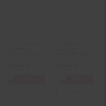
Rau Werkbank mit
Rau Werkbank mit
absenkbarem
absenkbarem
Fahrgestell Modell
Fahrgestell Modell
8183
8000-6
Kundenbewertung: 5 von 5 Sternen
Kundenbewertung: 5 von 5 Ster
2.421.–
*
ab 2421,–€ Sternchen Fußn
778.–
*
ab 778
ab
ab
Zum Artikel
Zum Artikel