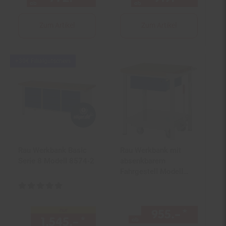
ab
ab
Zum Artikel
Zum Artikel
Kampagnen
+30€ Filialgutschein
Artikel+30€
Filialgutschein
Rau Werkbank Basic
Rau Werkbank mit
Serie 8 Modell 8574-2
absenkbarem
Fahrgestell Modell
8001-6
Kundenbewertung: 5 von 5 Sternen
nur
955.–
*
ab 955
1.545.–
*
nur 1545,–€ Sternchen Fuß
ab