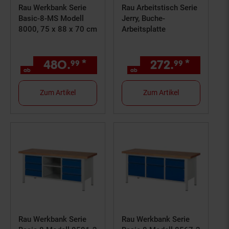
Rau Werkbank Serie
Rau Arbeitstisch Serie
Basic-8-MS Modell
Jerry, Buche-
8000, 75 x 88 x 70 cm
Arbeitsplatte
480.
*
ab 480,
€ Sternchen Fuß
272.
*
ab 272
99
99
99
ab
ab
Zum Artikel
Zum Artikel
Rau Werkbank Serie
Rau Werkbank Serie