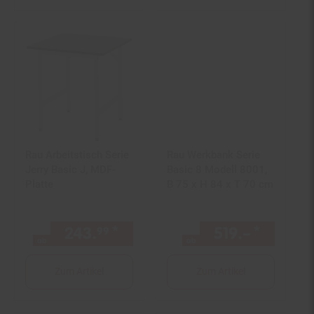
Rau Arbeitstisch Serie
Rau Werkbank Serie
Jerry Basic J, MDF-
Basic 8 Modell 8001,
Platte
B 75 x H 84 x T 70 cm
243.
*
ab 243,
€ Sternchen Fußn
519.–
*
ab 519
99
99
ab
ab
Zum Artikel
Zum Artikel