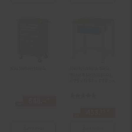
Rau Rollwerkbank
Rau Werkbank Serie
Basic 8 Modell 8001,
B 75 x H 84 x T 70 cm
Kundenbewertung: 5 von 5 Ster
548.–
*
ab 548,–€ Sternchen Fußno
ab
453.
*
ab 453
99
ab
Zum Artikel
Zum Artikel