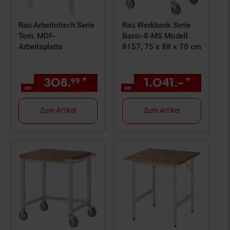
Rau Arbeitstisch Serie
Rau Werkbank Serie
Tom, MDF-
Basic-8-MS Modell
Arbeitsplatte
8157, 75 x 88 x 70 cm
308.
*
ab 308,
€ Sternchen Fuß
1.041.–
*
ab 104
99
99
ab
ab
Zum Artikel
Zum Artikel