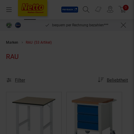
Payback
Prospekte
0
Arti
Menü
Suchfeld einblenden
Filiale finden
Warenkorb
inlösen
bequem per Rechnung bezahlen***
Marken
RAU
(53 Artikel)
RAU
Sortierung
Sortierung:
Filter
Beliebtheit