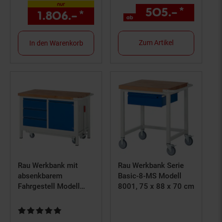
nur
505.–
*
ab 505
1.806.–
*
nur 1806,–€ Sternchen Fuß
ab
Zum Artikel
In den Warenkorb
Rau Werkbank mit
Rau Werkbank Serie
absenkbarem
Basic-8-MS Modell
Fahrgestell Modell
8001, 75 x 88 x 70 cm
8468-2
Kundenbewertung: 5 von 5 Sternen