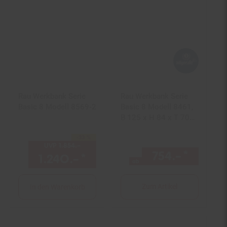
Rau Werkbank Serie
Rau Werkbank Serie
Basic 8 Modell 8569-2
Basic 8 Modell 8461,
B 125 x H 84 x T 70
cm
-33 %
Sie Sparen 33 Prozent,
UVP
1.854.–
UVP : 1854,–€
754.–
*
ab 754
1.240.–
*
Aktueller Preis: 1240,–€ 
ab
Zum Artikel
In den Warenkorb