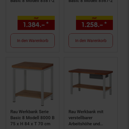
Basic 8 Modell 8581-2
Basic 8 Modell 8567-2
nur
nur
1.384.–
*
nur 1384,–€ Sternchen Fuß
1.258.–
*
nur 12
In den Warenkorb
In den Warenkorb
Rau Werkbank Serie
Rau Werkbank mit
Basic 8 Modell 8000 B
verstellbarer
75 x H 84 x T 70 cm
Arbeitshöhe und