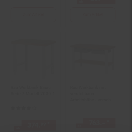
ab
Zum Artikel
Zum Artikel
Rau Werkbank Basic
Rau Werkbank mit
Serie 7 Modell 7000-1
verstellbarer
Arbeitshöhe - versch.
Größen
Kundenbewertung: 4 von 5 Sternen
763.–
*
ab 763
374.
*
ab 374,
€ Sternchen Fußn
99
99
ab
ab