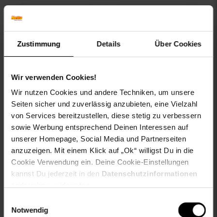
Zum Artikel
Zum Artikel
Zustimmung
Details
Über Cookies
Kampagnen
+30€ Filialgutschein
Artikel+30€
Filialgutschein
Wir verwenden Cookies!
Wir nutzen Cookies und andere Techniken, um unsere
Seiten sicher und zuverlässig anzubieten, eine Vielzahl
von Services bereitzustellen, diese stetig zu verbessern
sowie Werbung entsprechend Deinen Interessen auf
Rau Werkbank Serie
Rau Werkbank mit
unserer Homepage, Social Media und Partnerseiten
Basic 8 Modell 8466,
verstellbarer
anzuzeigen. Mit einem Klick auf „Ok“ willigst Du in die
B 125 x H 84 x T 70
Arbeitshöhe und 2
Cookie Verwendung ein. Deine Cookie-Einstellungen
cm
Schubladen - versch.
kannst Du jederzeit in den
Datenschutzinformationen
Größen
Kundenbewertung: 5 von 5 Sternen
ändern bzw. widerrufen.
676.–
*
ab 676
Einwilligungsauswahl
ab
855.–
*
ab 855,–€ Sternchen Fußno
Notwendig
ab