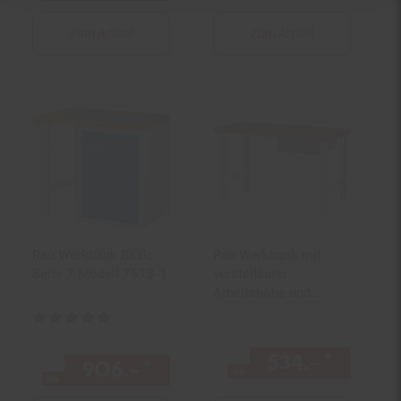
Zum Artikel
Zum Artikel
Rau Werkbank Basic
Rau Werkbank mit
Serie 7 Modell 7513-1
verstellbarer
Arbeitshöhe und
Schublade -versch.
Kundenbewertung: 5 von 5 Sternen
Größen
534.–
*
ab 534
906.–
*
ab 906,–€ Sternchen Fußn
ab
ab