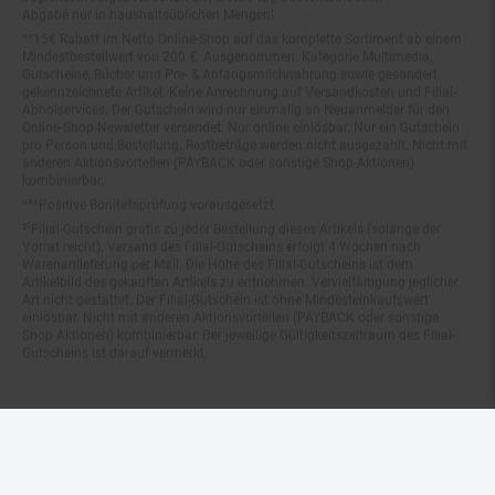
**15€ Rabatt im Netto Online-Shop auf das komplette Sortiment ab einem
Mindestbestellwert von 200 €. Ausgenommen: Kategorie Multimedia,
Gutscheine, Bücher und Pre- & Anfangsmilchnahrung sowie gesondert
gekennzeichnete Artikel. Keine Anrechnung auf Versandkosten und Filial-
Abholservices. Der Gutschein wird nur einmalig an Neuanmelder für den
Online-Shop-Newsletter versendet. Nur online einlösbar. Nur ein Gutschein
pro Person und Bestellung. Restbeträge werden nicht ausgezahlt. Nicht mit
anderen Aktionsvorteilen (PAYBACK oder sonstige Shop-Aktionen)
kombinierbar.
***Positive Bonitätsprüfung vorausgesetzt
²⁰Filial-Gutschein gratis zu jeder Bestellung dieses Artikels (solange der
Vorrat reicht). Versand des Filial-Gutscheins erfolgt 4 Wochen nach
Warenanlieferung per Mail. Die Höhe des Filial-Gutscheins ist dem
Artikelbild des gekauften Artikels zu entnehmen. Vervielfältigung jeglicher
Art nicht gestattet. Der Filial-Gutschein ist ohne Mindesteinkaufswert
einlösbar. Nicht mit anderen Aktionsvorteilen (PAYBACK oder sonstige
Shop-Aktionen) kombinierbar. Der jeweilige Gültigkeitszeitraum des Filial-
Gutscheins ist darauf vermerkt.
© Netto Marken-Discount Stiftung & Co. KG |
Kontakt
|
Datenschutz
|
Impressum