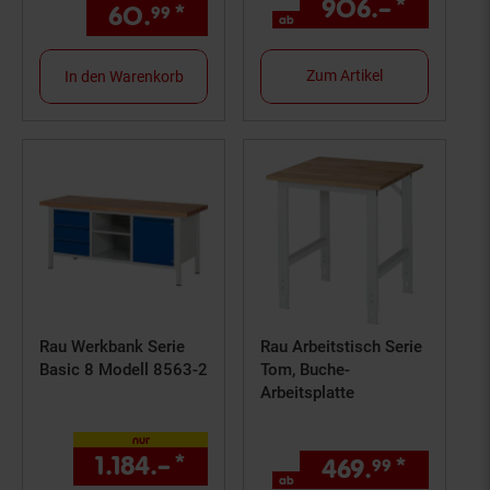
906.–
*
ab 906
60.
*
nur 60,
€ Sternchen Fußn
99
99
ab
Zum Artikel
In den Warenkorb
Rau Werkbank Serie
Rau Arbeitstisch Serie
Basic 8 Modell 8563-2
Tom, Buche-
Arbeitsplatte
nur
1.184.–
*
nur 1184,–€ Sternchen Fuß
469.
*
ab 469
99
ab