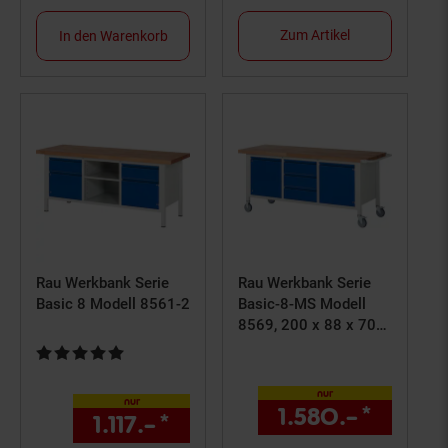
Zum Artikel
In den Warenkorb
Rau Werkbank Serie
Rau Werkbank Serie
Basic 8 Modell 8561-2
Basic-8-MS Modell
8569, 200 x 88 x 70
cm
Kundenbewertung: 5 von 5 Sternen
nur
nur
1.580.–
*
nur 15
1.117.–
*
nur 1117,–€ Sternchen Fuß