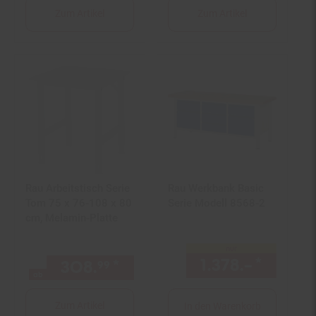
Zum Artikel
Zum Artikel
Rau Arbeitstisch Serie
Rau Werkbank Basic
Tom 75 x 76-108 x 80
Serie Modell 8568-2
cm, Melamin-Platte
nur
1.378.–
*
nur 13
308.
*
ab 308,
€ Sternchen Fuß
99
99
ab
Zum Artikel
In den Warenkorb