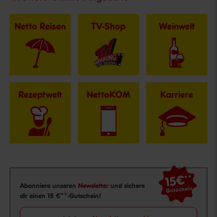
Netto Reisen
TV-Shop
Weinwelt
Rezeptwelt
NettoKOM
Karriere
15€
**
Newsletter Anmeldung
Abonniere unseren
Newsletter
und sichere
Gutschein
dir einen 15 €**-Gutschein!