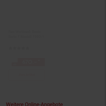
Rau Werkbank Basic
Serie 7 Modell 7502-1
Kundenbewertung: 5 von 5 Sternen
670.–
*
ab 670,–€ Sternchen Fußn
ab
Zum Artikel
Fußzeile
Weitere Online-Angebote