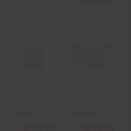
Zum Artikel
Zum Artikel
Rau Werkbank Serie
Rau Werkbank Serie
Basic 8 Modell 8157,
Basic 8 Modell 8468,
B 75 x H 84 x T 70 cm
B 125 x H 84 x T 70
cm
Kundenbewertung: 5 von 5 Sternen
Kundenbewertung: 4,83 von 5 S
772.–
*
ab 772,–€ Sternchen Fußno
919.–
*
ab 919