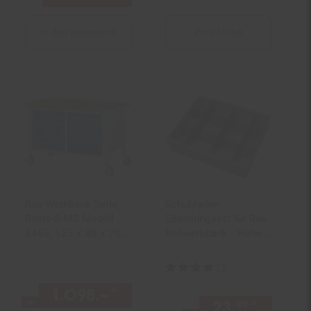
Zum Artikel
In den Warenkorb
Rau Werkbank Serie
Schubladen-
Basic-8-MS Modell
Einteilungsset für Rau
8468, 125 x 88 x 70
Rollwerkbank - Höhe
cm
65 mm
Kundenbewertung: 3,75 von 5 S
1.098.–
*
ab 1098,–€ Sternchen Fuß
ab
23.
*
ab 23,
99
9