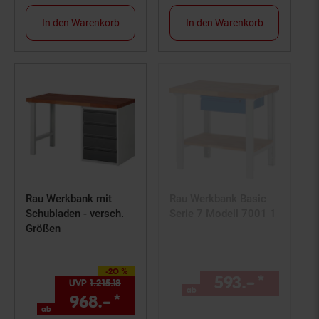
In den Warenkorb
In den Warenkorb
Rau Werkbank mit
Rau Werkbank Basic
Schubladen - versch.
Serie 7 Modell 7001 1
Größen
-20 %
Sie Sparen 20 Prozent,
593.–
*
ab 593
UVP
1.215.
18
UVP : 1215,
18
€
ab
968.–
*
ab 968,–€ Sternchen Fußno
ab