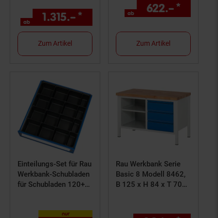
622.–
*
ab 622
ab
1.315.–
*
ab 1315,–€ Sternchen Fußn
ab
Zum Artikel
Zum Artikel
Einteilungs-Set für Rau
Rau Werkbank Serie
Werkbank-Schubladen
Basic 8 Modell 8462,
für Schubladen 120+
B 125 x H 84 x T 70
mm
cm
nur