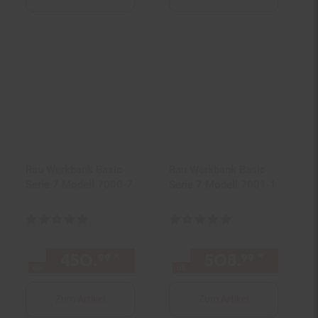
Rau Werkbank Basic
Rau Werkbank Basic
Serie 7 Modell 7000-7
Serie 7 Modell 7001-1
Kundenbewertung: 4,75 von 5 Sternen
Kundenbewertung: 5 von 5 Ster
450.
*
ab 450,
€ Sternchen Fuß
508.
*
ab 508
99
99
99
ab
ab
Zum Artikel
Zum Artikel