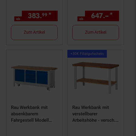
Schublade - versch.
Ausführungen
383.
*
ab 383,
€ Sternchen Fußn
647.–
*
ab 647
99
99
ab
ab
Zum Artikel
Zum Artikel
Kampagnen
+30€ Filialgutschein
Artikel+30€
Filialgutschein
Rau Werkbank mit
Rau Werkbank mit
absenkbarem
verstellbarer
Fahrgestell Modell
Arbeitshöhe - versch.
8569-2
Ausführungen